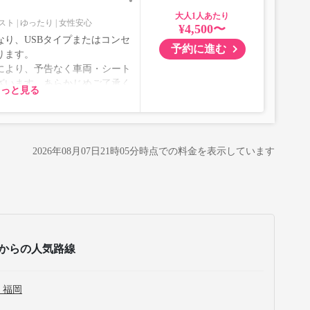
大人
スト
ゆったり
女性安心
¥4,500〜
り、USBタイプまたはコンセ
予約に進む
ります。
により、予告なく車両・シート
ざいます。あらかじめご了承く
もっと見る
2026年08月07日21時05分
時点での料金を表示しています
からの人気路線
 福岡