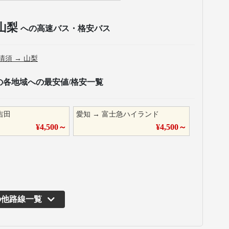
山梨
への高速バス・格安バス
清須
→
山梨
の各地域への最安値/格安一覧
吉田
愛知
→
富士急ハイランド
¥
4,500
～
¥
4,500
～
の他路線一覧