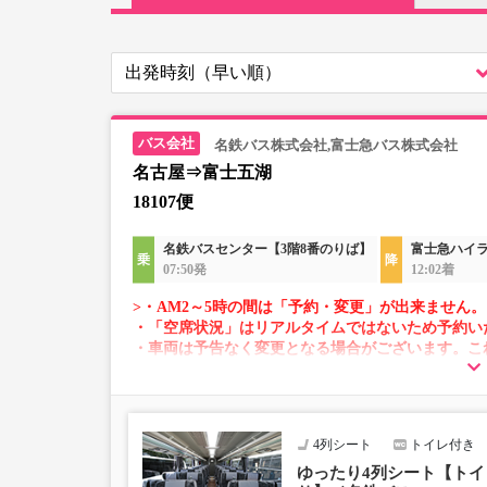
名鉄バス株式会社,富士急バス株式会社
名古屋⇒富士五湖
18107便
名鉄バスセンター【3階8番のりば】
富士急ハイ
07:50発
12:02着
>・AM2～5時の間は「予約・変更」が出来ません。
・「空席状況」はリアルタイムではないため予約い
・車両は予告なく変更となる場合がございます。こ
すので、あらかじめご了承ください。
4列シート
トイレ付き
ゆったり4列シート【トイレ