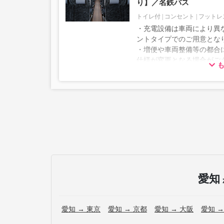
り】／名鉄バス
トイレ付
コンセント
フットレ
・充電設備は車両により異な
ントタイプでのご用意とな
・増便や車両整備等の都合
仕様が変更となる場合がご
ださい。
愛知
愛知 → 東京
愛知 → 京都
愛知 → 大阪
愛知 →