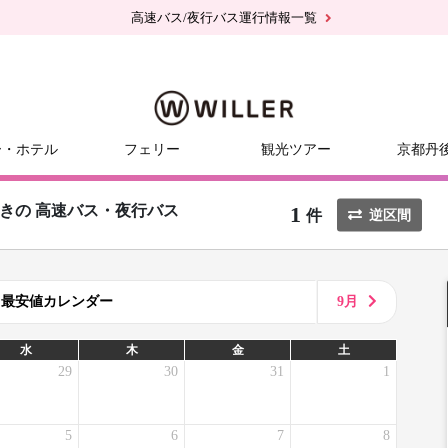
高速バス/夜行バス運行情報一覧
ー・ホテル
フェリー
観光ツアー
京都丹
1
きの
高速バス・夜行バス
件
逆区間
8月最安値カレンダー
9月
水
木
金
土
29
30
31
1
5
6
7
8