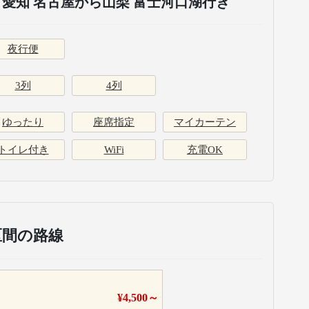
愛知 名古屋から山梨 富士河口湖行き
夜行便
3列
4列
ゆったり
座席指定
マイカーテン
トイレ付き
WiFi
充電OK
区間の路線
¥
4,500
～