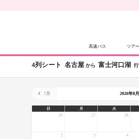
高速バス
ツア
4列シート
名古屋
富士河口湖
から
行
7月
2026年
日
月
火
26
27
28
2
3
4