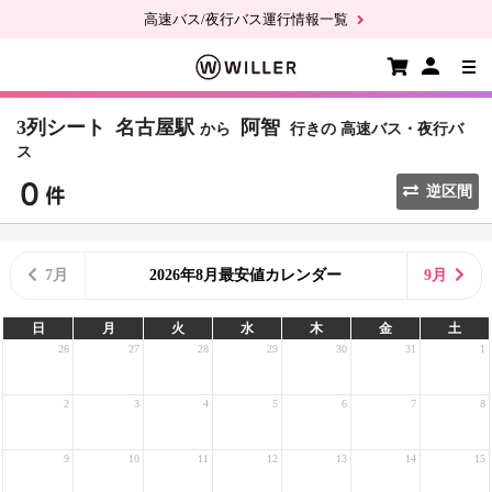
高速バス/夜行バス運行情報一覧
3列シート
名古屋駅
阿智
から
行きの
高速バス・夜行バ
ス
逆区間
7月
2026年8月最安値カレンダー
9月
日
月
火
水
木
金
土
26
27
28
29
30
31
1
2
3
4
5
6
7
8
9
10
11
12
13
14
15