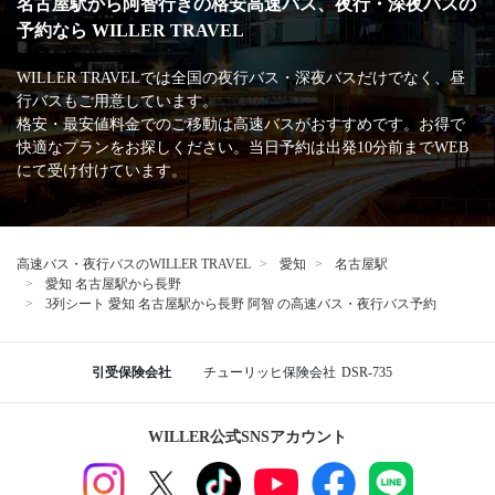
名古屋駅から阿智行きの格安高速バス、夜行・深夜バスの
予約なら WILLER TRAVEL
WILLER TRAVELでは全国の夜行バス・深夜バスだけでなく、昼
行バスもご用意しています。
格安・最安値料金でのご移動は高速バスがおすすめです。お得で
快適なプランをお探しください。当日予約は出発10分前までWEB
にて受け付けています。
高速バス・夜行バスのWILLER TRAVEL
愛知
名古屋駅
愛知 名古屋駅から長野
3列シート 愛知 名古屋駅から長野 阿智 の高速バス・夜行バス予約
引受保険会社
チューリッヒ保険会社
DSR-735
WILLER公式SNSアカウント