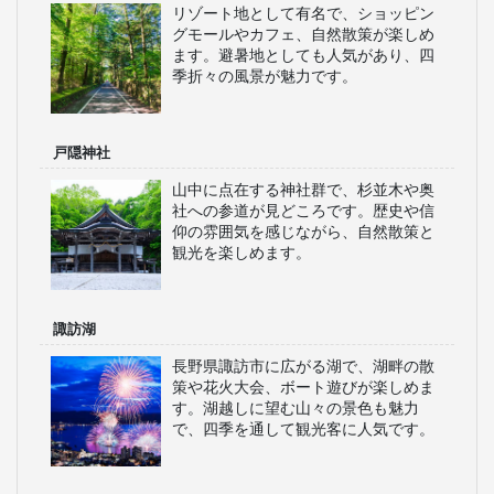
リゾート地として有名で、ショッピン
グモールやカフェ、自然散策が楽しめ
ます。避暑地としても人気があり、四
季折々の風景が魅力です。
戸隠神社
山中に点在する神社群で、杉並木や奥
社への参道が見どころです。歴史や信
仰の雰囲気を感じながら、自然散策と
観光を楽しめます。
諏訪湖
長野県諏訪市に広がる湖で、湖畔の散
策や花火大会、ボート遊びが楽しめま
す。湖越しに望む山々の景色も魅力
で、四季を通して観光客に人気です。