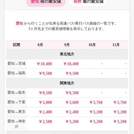
愛知
発の最安値
長野
着の最安値
愛知
から
行くことが出来る高速バス/夜行バス路線の一覧です。
3ヶ月先までの最安値情報を表示しております。
区間
8月
9月
10月
11月
東北地方
愛知→宮城
-
-
10,400
10,400
愛知→福島
-
-
9,500
9,500
関東地方
愛知→栃木
-
-
8,500
8,500
愛知→千葉
3,000
3,600
3,760
3,760
愛知→東京
2,400
2,400
3,200
3,200
愛知→神奈
2,500
3,200
3,200
3,200
川