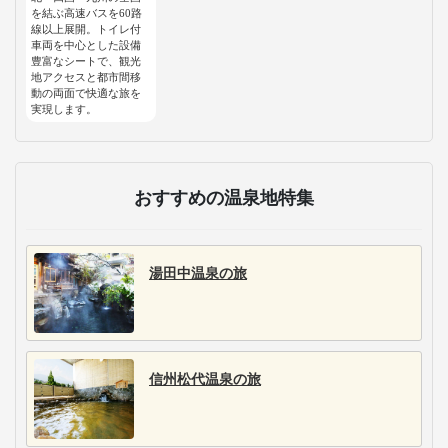
を結ぶ高速バスを60路
線以上展開。トイレ付
車両を中心とした設備
豊富なシートで、観光
地アクセスと都市間移
動の両面で快適な旅を
実現します。
おすすめの温泉地特集
湯田中温泉の旅
信州松代温泉の旅