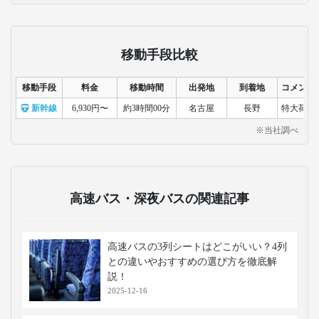
移動手段比較
移動手段
料金
移動時間
出発地
到着地
コメント
新幹線
6,930円〜
約3時間00分
名古屋
長野
特大荷物
※当社調べ
高速バス・深夜バスの関連記事
高速バスの3列シートはどこがいい？4列
との違いやおすすめの選び方を徹底解
説！
2025-12-16