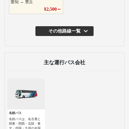
愛知
→
豊丘
¥
2,500
～
その他路線一覧
主な運行バス会社
名鉄バス
名鉄バスは、名古屋と
関東・関西・北陸・東
北・四国・九州の全国