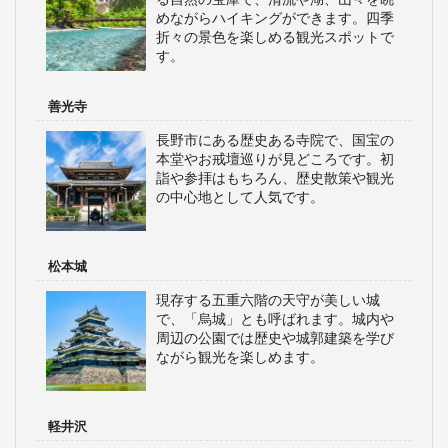
めながらハイキングができます。四季
折々の景色を楽しめる観光スポットで
す。
善光寺
長野市にある歴史ある寺院で、国宝の
本堂やお戒壇巡りが見どころです。初
詣や参拝はもちろん、歴史散策や観光
の中心地として人気です。
松本城
現存する五重六階の天守が美しい城
で、「烏城」とも呼ばれます。城内や
周辺の公園では歴史や城郭建築を学び
ながら観光を楽しめます。
軽井沢