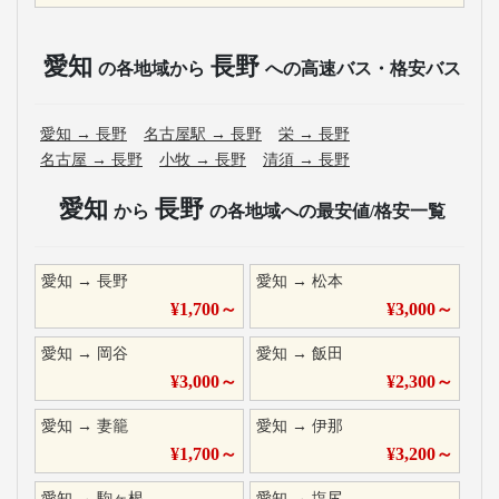
愛知
長野
の各地域から
への高速バス・格安バス
愛知
→
長野
名古屋駅
→
長野
栄
→
長野
名古屋
→
長野
小牧
→
長野
清須
→
長野
愛知
長野
から
の各地域への最安値/格安一覧
愛知
→
長野
愛知
→
松本
¥
1,700
～
¥
3,000
～
愛知
→
岡谷
愛知
→
飯田
¥
3,000
～
¥
2,300
～
愛知
→
妻籠
愛知
→
伊那
¥
1,700
～
¥
3,200
～
愛知
→
駒ヶ根
愛知
→
塩尻