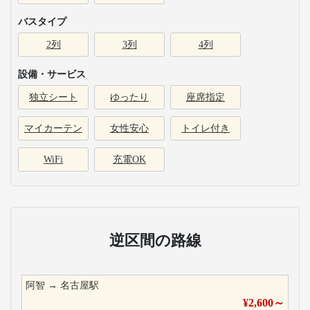
バスタイプ
2列
3列
4列
設備・サービス
独立シート
ゆったり
座席指定
マイカーテン
女性安心
トイレ付き
WiFi
充電OK
逆区間の路線
阿智
→
名古屋駅
¥
2,600
～