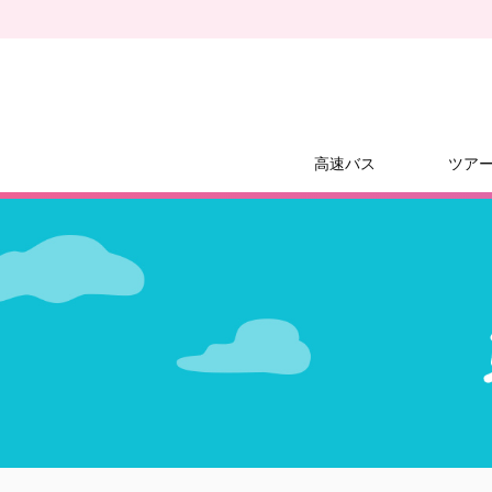
高速バス
ツア