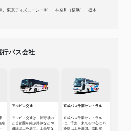
®
、
東京ディズニーシー®
）
神奈川
（
横浜
）
栃木
運行バス会社
アルピコ交通
京成バス千葉セントラル
東
アルピコ交通は、長野県内
京成バス千葉セントラル
路線
と首都圏を結ぶ路線など20
は、千葉・東京を中心に35
ー
路線以上を展開。上高地な
路線以上を展開。成田空