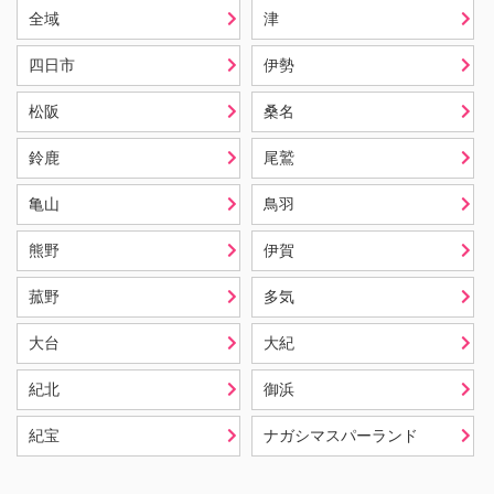
全域
津
四日市
伊勢
松阪
桑名
鈴鹿
尾鷲
亀山
鳥羽
熊野
伊賀
菰野
多気
大台
大紀
紀北
御浜
紀宝
ナガシマスパーランド