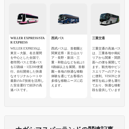
WILLER EXPRESS/STA
西武バス
三重交通
R EXPRESS
WILLER EXPRESSは、
西武バスは、首都圏と
三重交通の高速バス
東京～大阪、名古屋間
関東近県・富士山エリ
は、三重各地や南紀エ
を中心とした全国で、
ア・長野・新潟・三
リアから関東・関西方
都市間バスと空港バス
重・和歌山などを結ぶ1
面への便を展開してい
を22路線・1日200便運
0路線以上を展開。首都
ます。観光地やビジネ
行。自社開発した快適
圏～各地の快適な移動
スエリアへのアクセス
なオリジナルシートや
体験を通じてお客様の
に便利。VISONと伊勢
最新のIoT技術を活用し
多様な移動ニーズに応
神宮を結ぶ便も運行し
た安全運行で好評の高
えます。
ており、快適な移動手
速バスです。
段を提供しています。