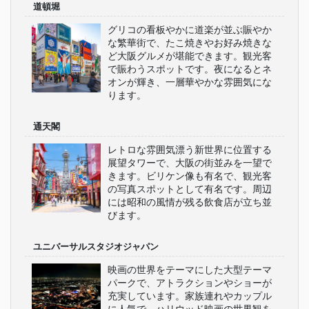
道頓堀
グリコの看板やかに道楽が並ぶ賑やか
な繁華街で、たこ焼きやお好み焼きな
ど大阪グルメが堪能できます。観光客
で賑わうスポットです。夜になるとネ
オンが輝き、一層華やかな雰囲気にな
ります。
通天閣
レトロな雰囲気漂う新世界に位置する
展望タワーで、大阪の街並みを一望で
きます。ビリケン像も有名で、観光客
の写真スポットとして有名です。周辺
には昭和の風情が残る飲食店が立ち並
びます。
ユニバーサルスタジオジャパン
映画の世界をテーマにした大型テーマ
パークで、アトラクションやショーが
充実しています。家族連れやカップル