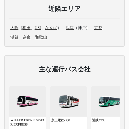
近隣エリア
大阪
（
梅田
、
USJ
、
なんば
）
兵庫
（神戸）
京都
滋賀
奈良
和歌山
主な運行バス会社
WILLER EXPRESS/STA
京王電鉄バス
近鉄バス
R EXPRESS