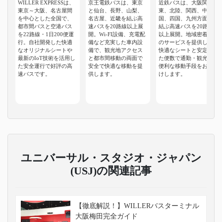
WILLER EXPRESSは、
京王電鉄バスは、東京
近鉄バスは、大阪関
東京～大阪、名古屋間
と仙台、長野、山梨、
東、北陸、関西、中
を中心とした全国で、
名古屋、近畿を結ぶ高
国、四国、九州方面を
都市間バスと空港バス
速バスを20路線以上展
結ぶ高速バスを20路線
を22路線・1日200便運
開。Wi-FI設備、充電配
以上展開。地域密着型
行。自社開発した快適
備など充実した車内設
のサービスを提供し、
なオリジナルシートや
備で、観光地アクセス
快適なシートと安定し
最新のIoT技術を活用し
と都市間移動の両面で
た便数で通勤・観光に
た安全運行で好評の高
安全で快適な移動を提
便利な移動手段をお届
速バスです。
供します。
けします。
ユニバーサル・スタジオ・ジャパン
(USJ)の関連記事
【徹底解説！】WILLERバスターミナル
大阪梅田完全ガイド