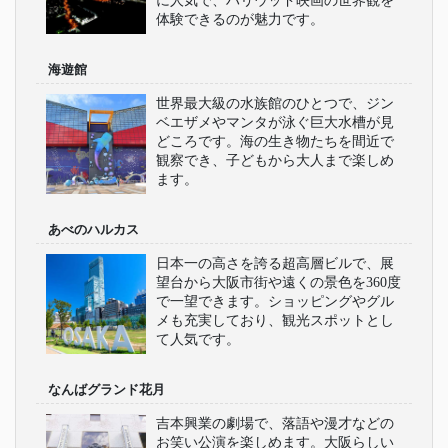
に人気で、ハリウッド映画の世界観を
体験できるのが魅力です。
海遊館
世界最大級の水族館のひとつで、ジン
ベエザメやマンタが泳ぐ巨大水槽が見
どころです。海の生き物たちを間近で
観察でき、子どもから大人まで楽しめ
ます。
あべのハルカス
日本一の高さを誇る超高層ビルで、展
望台から大阪市街や遠くの景色を360度
で一望できます。ショッピングやグル
メも充実しており、観光スポットとし
て人気です。
なんばグランド花月
吉本興業の劇場で、落語や漫才などの
お笑い公演を楽しめます。大阪らしい