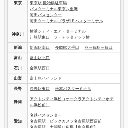
東京
東京駅 鍛冶橋駐車場
バスターミナル東京八重洲
町田バスセンター
町田ターミナルプラザ1F バスターミナル
横浜シティ・エア・ターミナル
神奈川
川崎駅東口 ラ・チッタデッラ横
新潟
新潟駅南口
長岡駅大手口
燕三条駅三条口
富山
富山駅北口
石川
金沢駅西口
山梨
富士急ハイランド
長野
長野駅東口
松本バスターミナル
アクトシティ浜松（オークラアクトシティホテ
静岡
ル浜松前）
名鉄バスセンター
愛知
名古屋駅 ビックカメラ名古屋駅西店前
名古屋駅 太閤通口広場【集合場所】