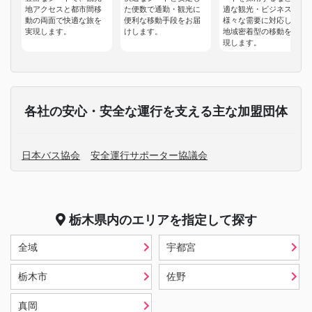
地アクセスと都市間移
た便数で通勤・観光に
適な観光・ビジネスの
動の両面で快適な旅を
便利な移動手段をお届
様々な需要に対応した
実現します。
けします。
地域密着型の移動を実
現します。
各社の安心・安全な運行を支える主な加盟団体
日本バス協会
安全運行サポーター協議会
栃木県
内のエリアを指定して探す
全域
宇都宮
栃木市
佐野
真岡