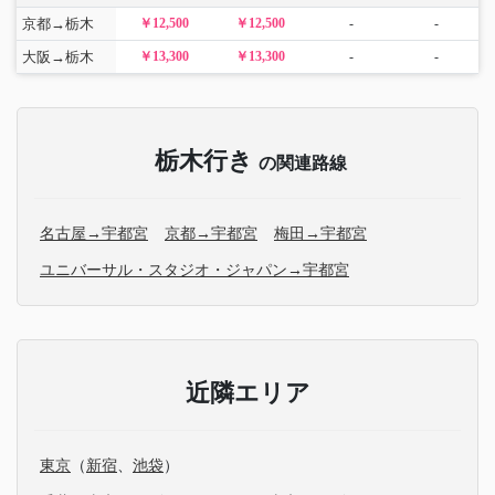
京都→栃木
￥12,500
￥12,500
-
-
大阪→栃木
￥13,300
￥13,300
-
-
栃木行き
の関連路線
名古屋→宇都宮
京都→宇都宮
梅田→宇都宮
ユニバーサル・スタジオ・ジャパン→宇都宮
近隣エリア
東京
（
新宿
、
池袋
）