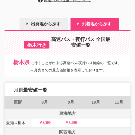
高速バスの往復予約について
出発地から探す
到着地から探す
高速バス・夜行バス 全国最
栃木行き
安値一覧
栃木県
に
行くことが出来る高速バス/夜行バス路線の一覧です。
3ヶ月先までの最安値情報を表示しております。
月別最安値一覧
区間
8月
9月
10月
11月
東海地方
愛知→栃木
￥8,500
￥8,500
-
-
関西地方