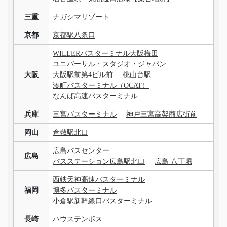
三重
ナガシマリゾート
京都
京都駅八条口
WILLERバスターミナル大阪梅田
ユニバーサル・スタジオ・ジャパン
大阪
大阪駅前第4ビル前
桃山台駅
湊町バスターミナル（OCAT）
なんば高速バスターミナル
兵庫
三宮バスターミナル
神戸三宮高架商店街前
岡山
倉敷駅北口
広島バスセンター
広島
バスステーション広島駅北口
広島 八丁堀
西鉄天神高速バスターミナル
福岡
博多バスターミナル
小倉駅新幹線口バスターミナル
長崎
ハウステンボス