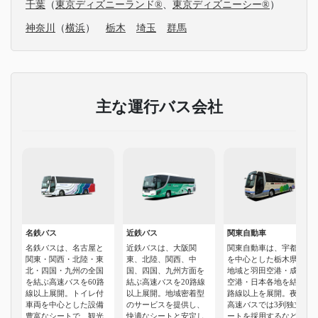
千葉
（
東京ディズニーランド®
、
東京ディズニーシー®
）
神奈川
（
横浜
）
栃木
埼玉
群馬
主な運行バス会社
名鉄バス
近鉄バス
関東自動車
名鉄バスは、名古屋と
近鉄バスは、大阪関
関東自動車は、宇都宮
関東・関西・北陸・東
東、北陸、関西、中
を中心とした栃木県各
北・四国・九州の全国
国、四国、九州方面を
地域と羽田空港・成田
を結ぶ高速バスを60路
結ぶ高速バスを20路線
空港・日本各地を結ぶ5
線以上展開。トイレ付
以上展開。地域密着型
路線以上を展開。夜行
車両を中心とした設備
のサービスを提供し、
高速バスでは3列独立シ
豊富なシートで、観光
快適なシートと安定し
ートを採用するなど快