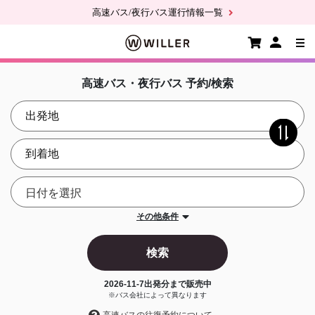
高速バス/夜行バス運行情報一覧
高速バス・夜行バス 予約/検索
その他条件
検索
2026-11-7
出発分まで販売中
※バス会社によって異なります