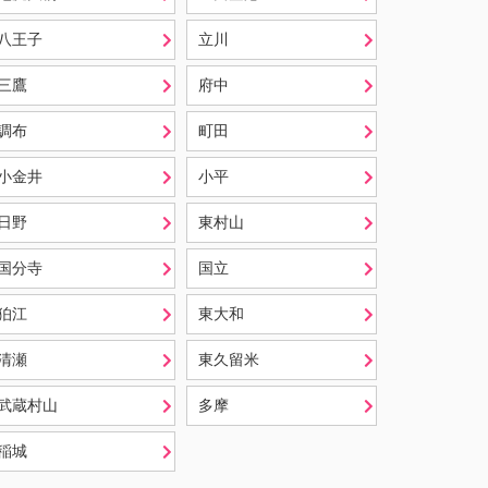
八王子
立川
三鷹
府中
調布
町田
小金井
小平
日野
東村山
国分寺
国立
狛江
東大和
清瀬
東久留米
武蔵村山
多摩
稲城