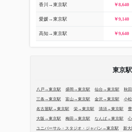
香川→東京駅
￥8,640
愛媛→東京駅
￥9,140
高知→東京駅
￥9,640
東京
八戸→東京駅
盛岡→東京駅
仙台→東京駅
秋田
三条→東京駅
富山→東京駅
金沢→東京駅
小松
名古屋駅→東京駅
栄→東京駅
清須→東京駅
豊
大阪→東京駅
梅田→東京駅
なんば→東京駅
心
ユニバーサル・スタジオ・ジャパン→東京駅
新大