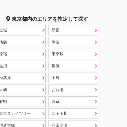
東京都
内のエリアを指定して探す
全域
新宿
池袋
渋谷
原宿
東京駅
品川
銀座
秋葉原
上野
大崎
お台場
有明
浅草
東京スカイツリー
二子玉川
池尻大橋
羽田空港