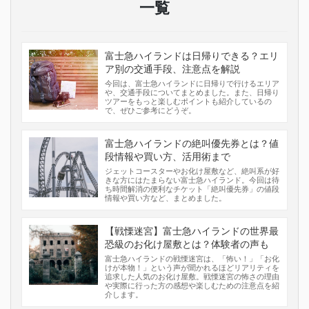
一覧
富士急ハイランドは日帰りできる？エリ
ア別の交通手段、注意点を解説
今回は、富士急ハイランドに日帰りで行けるエリア
や、交通手段についてまとめました。また、日帰り
ツアーをもっと楽しむポイントも紹介しているの
で、ぜひご参考にどうぞ。
富士急ハイランドの絶叫優先券とは？値
段情報や買い方、活用術まで
ジェットコースターやお化け屋敷など、絶叫系が好
きな方にはたまらない富士急ハイランド。今回は待
ち時間解消の便利なチケット「絶叫優先券」の値段
情報や買い方など、まとめました。
【戦慄迷宮】富士急ハイランドの世界最
恐級のお化け屋敷とは？体験者の声も
富士急ハイランドの戦慄迷宮は、「怖い！」「お化
けが本物！」という声が聞かれるほどリアリティを
追求した人気のお化け屋敷。戦慄迷宮の怖さの理由
や実際に行った方の感想や楽しむための注意点を紹
介します。