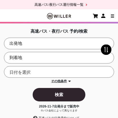
高速バス/夜行バス運行情報一覧
高速バス・夜行バス 予約/検索
その他条件
検索
2026-11-7
出発分まで販売中
※バス会社によって異なります