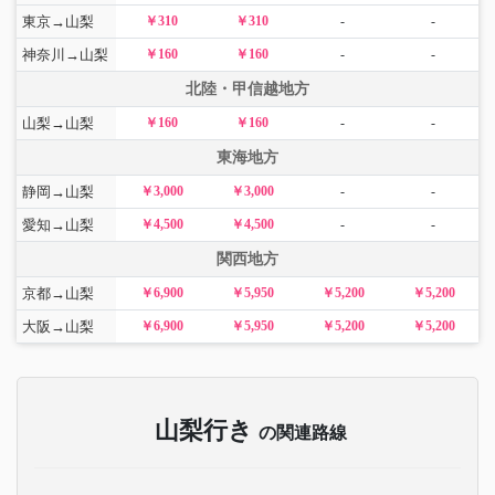
東京→山梨
￥310
￥310
-
-
神奈川→山梨
￥160
￥160
-
-
北陸・甲信越地方
山梨→山梨
￥160
￥160
-
-
東海地方
静岡→山梨
￥3,000
￥3,000
-
-
愛知→山梨
￥4,500
￥4,500
-
-
関西地方
京都→山梨
￥6,900
￥5,950
￥5,200
￥5,200
大阪→山梨
￥6,900
￥5,950
￥5,200
￥5,200
山梨行き
の関連路線