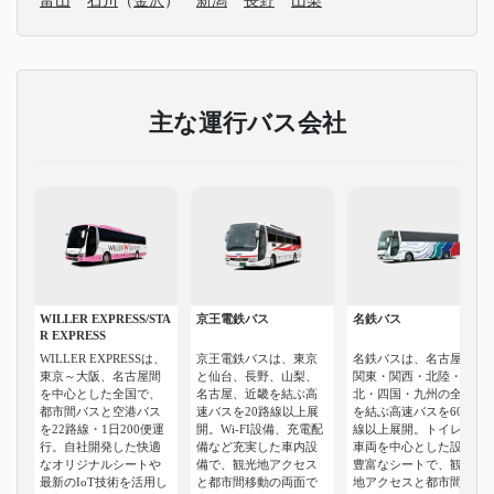
富山
石川
（
金沢
）
新潟
長野
山梨
主な運行バス会社
WILLER EXPRESS/STA
京王電鉄バス
名鉄バス
R EXPRESS
WILLER EXPRESSは、
京王電鉄バスは、東京
名鉄バスは、名古屋と
東京～大阪、名古屋間
と仙台、長野、山梨、
関東・関西・北陸・東
を中心とした全国で、
名古屋、近畿を結ぶ高
北・四国・九州の全国
都市間バスと空港バス
速バスを20路線以上展
を結ぶ高速バスを60路
を22路線・1日200便運
開。Wi-FI設備、充電配
線以上展開。トイレ付
行。自社開発した快適
備など充実した車内設
車両を中心とした設備
なオリジナルシートや
備で、観光地アクセス
豊富なシートで、観光
最新のIoT技術を活用し
と都市間移動の両面で
地アクセスと都市間移