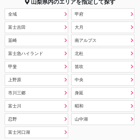
山梨県
内のエリアを指定して探す
全域
甲府
富士吉田
大月
韮崎
南アルプス
富士急ハイランド
北杜
甲斐
笛吹
上野原
中央
市川三郷
身延
富士川
昭和
忍野
山中湖
富士河口湖