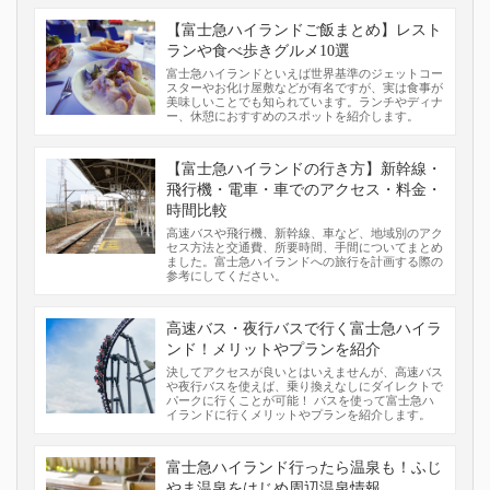
【富士急ハイランドご飯まとめ】レスト
ランや食べ歩きグルメ10選
富士急ハイランドといえば世界基準のジェットコー
スターやお化け屋敷などが有名ですが、実は食事が
美味しいことでも知られています。ランチやディナ
ー、休憩におすすめのスポットを紹介します。
【富士急ハイランドの行き方】新幹線・
飛行機・電車・車でのアクセス・料金・
時間比較
高速バスや飛行機、新幹線、車など、地域別のアク
セス方法と交通費、所要時間、手間についてまとめ
ました。富士急ハイランドへの旅行を計画する際の
参考にしてください。
高速バス・夜行バスで行く富士急ハイラ
ンド！メリットやプランを紹介
決してアクセスが良いとはいえませんが、高速バス
や夜行バスを使えば、乗り換えなしにダイレクトで
パークに行くことが可能！ バスを使って富士急ハ
イランドに行くメリットやプランを紹介します。
富士急ハイランド行ったら温泉も！ふじ
やま温泉をはじめ周辺温泉情報