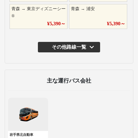
青森
→
東京ディズニーシー
青森
→
浦安
®
¥
5,390
～
¥
5,390
～
その他路線一覧
主な運行バス会社
岩手県北自動車