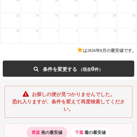
16
17
18
19
20
21
22
23
24
25
26
27
28
29
30
31
1
2
3
4
5
★
は2026年8月の最安値です。
0
条件を変更する
お探しの便が見つかりませんでした。
恐れ入りますが、条件を変えて再度検索してくださ
い。
青森
発の最安値
千葉
着の最安値