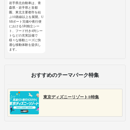
岩手県北自動車は、青
森県・岩手県と首都
圏、東北主要都市を結
ぶ10路線以上を展開。U
SBポート完備や夜行便
における3列独立シー
ト、フード付き4列シー
トなどの充実設備で
様々な移動ニーズに快
適な移動体験を提供し
ます。
おすすめのテーマパーク特集
東京ディズニーリゾート®特集