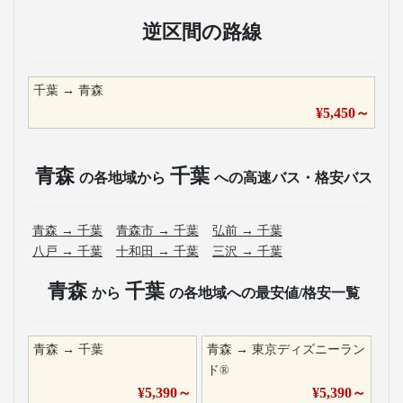
逆区間の路線
千葉
→
青森
¥
5,450
～
青森
千葉
の各地域から
への高速バス・格安バス
青森
→
千葉
青森市
→
千葉
弘前
→
千葉
八戸
→
千葉
十和田
→
千葉
三沢
→
千葉
青森
千葉
から
の各地域への最安値/格安一覧
青森
→
千葉
青森
→
東京ディズニーラン
ド®
¥
5,390
～
¥
5,390
～