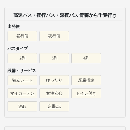
高速バス・夜行バス・深夜バス 青森から千葉行き
出発便
昼行便
夜行便
バスタイプ
2列
3列
4列
設備・サービス
独立シート
ゆったり
座席指定
マイカーテン
女性安心
トイレ付き
WiFi
充電OK