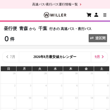
高速バス/夜行バス運行情報一覧
昼行便
青森
千葉
から
行きの
高速バス・夜行バス
逆区間
7月
2026年8月最安値カレンダー
9月
日
月
火
水
木
金
土
26
27
28
29
30
31
1
2
3
4
5
6
7
8
9
10
11
12
13
14
15