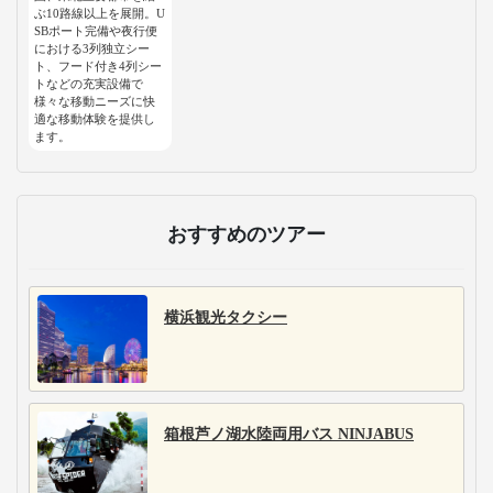
ぶ10路線以上を展開。U
SBポート完備や夜行便
における3列独立シー
ト、フード付き4列シー
トなどの充実設備で
様々な移動ニーズに快
適な移動体験を提供し
ます。
おすすめのツアー
横浜観光タクシー
箱根芦ノ湖水陸両用バス NINJABUS