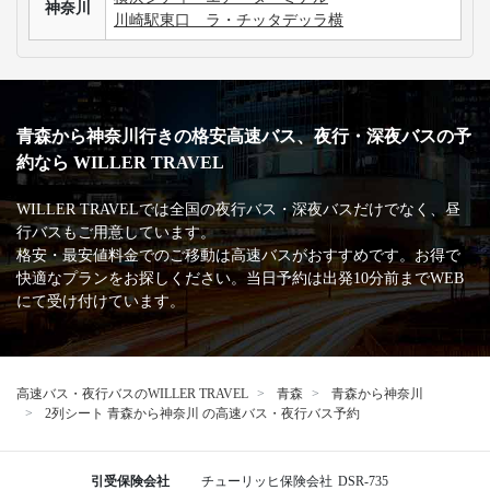
神奈川
川崎駅東口 ラ・チッタデッラ横
青森から神奈川行きの格安高速バス、夜行・深夜バスの予
約なら WILLER TRAVEL
WILLER TRAVELでは全国の夜行バス・深夜バスだけでなく、昼
行バスもご用意しています。
格安・最安値料金でのご移動は高速バスがおすすめです。お得で
快適なプランをお探しください。当日予約は出発10分前までWEB
にて受け付けています。
高速バス・夜行バスのWILLER TRAVEL
青森
青森から神奈川
2列シート 青森から神奈川 の高速バス・夜行バス予約
引受保険会社
チューリッヒ保険会社
DSR-735