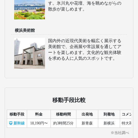
す。氷川丸や花壇、海を眺めながらの
散歩が楽しめます。
横浜美術館
国内外の近現代美術を幅広く展示する
美術館で、企画展や常設展を通してア
ートを楽しめます。文化的な観光体験
を求める人に人気のスポットです。
移動手段比較
移動手段
料金
移動時間
出発地
到着地
コメント
新幹線
18,190円〜
約3時間25分
新青森
新横浜
特大荷物
※当社調べ