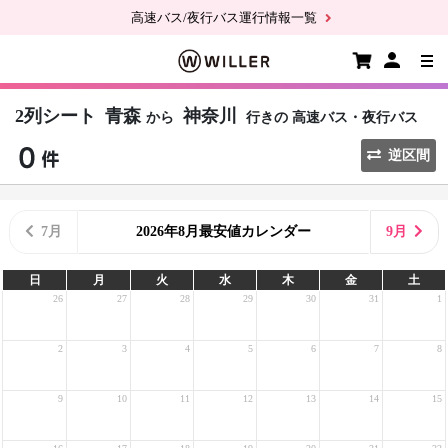
高速バス/夜行バス運行情報一覧
2列シート
青森
神奈川
から
行きの
高速バス・夜行バス
逆区間
7月
2026年8月最安値カレンダー
9月
日
月
火
水
木
金
土
26
27
28
29
30
31
1
2
3
4
5
6
7
8
9
10
11
12
13
14
15