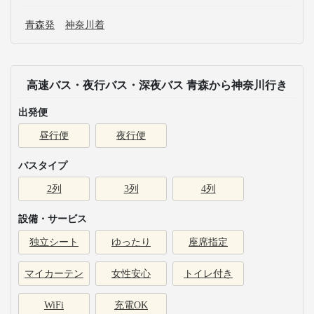
青森発
神奈川着
高速バス・夜行バス・深夜バス 青森から神奈川行き
出発便
昼行便
夜行便
バスタイプ
2列
3列
4列
設備・サービス
独立シート
ゆったり
座席指定
マイカーテン
女性安心
トイレ付き
WiFi
充電OK