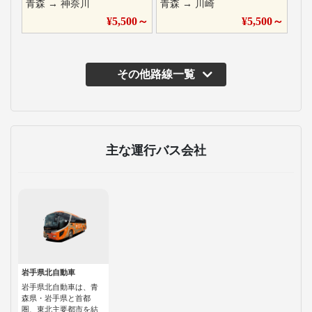
青森
→
神奈川
青森
→
川崎
¥
5,500
～
¥
5,500
～
その他路線一覧
主な運行バス会社
岩手県北自動車
岩手県北自動車は、青
森県・岩手県と首都
圏、東北主要都市を結