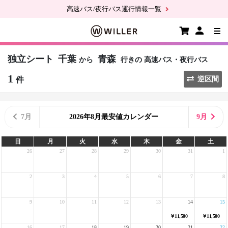
高速バス/夜行バス運行情報一覧
独立シート
千葉
青森
から
行きの
高速バス・夜行バス
1
件
逆区間
7月
2026年8月最安値カレンダー
9月
日
月
火
水
木
金
土
26
27
28
29
30
31
1
2
3
4
5
6
7
8
9
10
11
12
13
14
15
￥11,500
￥11,500
16
17
18
19
20
21
22