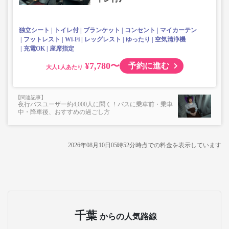
・安心の【トイレ付車両】
※4列スタンダード車両・予備車の場合は下記と一部設備が
異なります。
独立シート
トイレ付
ブランケット
コンセント
マイカーテン
フットレスト
Wi-Fi
レッグレスト
ゆったり
空気清浄機
充電OK
座席指定
¥7,780〜
予約に進む
大人
夜行バスユーザー約4,000人に聞く！バスに乗車前・乗車
中・降車後、おすすめの過ごし方
2026年08月10日05時52分
時点での料金を表示しています
千葉
からの人気路線