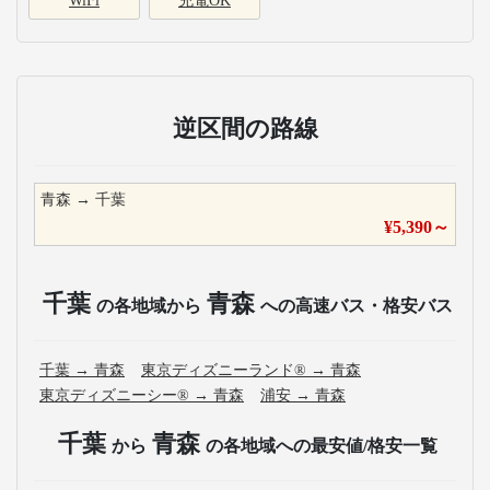
WiFi
充電OK
逆区間の路線
青森
→
千葉
¥
5,390
～
千葉
青森
の各地域から
への高速バス・格安バス
千葉
→
青森
東京ディズニーランド®
→
青森
東京ディズニーシー®
→
青森
浦安
→
青森
千葉
青森
から
の各地域への最安値/格安一覧