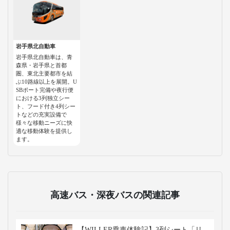
岩手県北自動車
岩手県北自動車は、青
森県・岩手県と首都
圏、東北主要都市を結
ぶ10路線以上を展開。U
SBポート完備や夜行便
における3列独立シー
ト、フード付き4列シー
トなどの充実設備で
様々な移動ニーズに快
適な移動体験を提供し
ます。
高速バス・深夜バスの関連記事
【WILLER乗車体験記】3列シート「リ