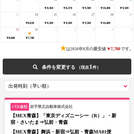
￥8,360
￥8,270
￥9,500
￥10,400
￥9,500
23
24
25
26
27
28
29
￥8,020
￥8,100
￥8,100
￥9,500
￥10,400
30
31
1
2
3
4
5
￥8,800
￥7,780
★
は2026年8月の最安値
￥7,780
です。
1
条件を変更する
岩手県北自動車株式会社
【MEX青森】「東京ディズニーシー（R）」・新
宿・さいたま⇒弘前・青森
【MEX青森】舞浜・新宿⇒弘前・青森MA01便