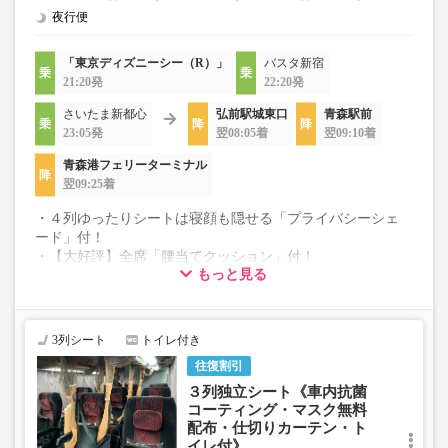
夜行便
「東京ディズニーシー（R）」
バスタ新宿
21:20発
22:20発
さいたま新都心
弘前駅城東口
青森駅前
23:05発
翌08:05着
翌09:10着
青森港フェリーターミナル
翌09:25着
・４列ゆったりシートは寝顔も隠せる「プライバシーシェ
ード」付！
・【大好評】全席「腰当てクッション」付！
もっと見る
・Wi-Fi無料、充電用コンセント、個別照明を完備！
・３列は★個別カーテン完備、４列は★仕切りカーテン付
・《抗菌、消臭、抗ウイルス》車内コーティング施工車両
・《クリーニング済、包装》ブランケットの貸出♪
3列シート
トイレ付き
・空気清浄機付＋外気導入常時換気にて５分で空気入替
往復割引
・《マスク無料配布》乗降口にご用意しております
・ヘッドレスト(上下移動・取外し可能）、レッグレスト有
３列独立シート《車内抗菌
り☆
コーティング・マスク無料
・フットレスト(一部無い席があります）、使い捨てスリッ
配布・仕切りカーテン・ト
イレ付》
パ付☆