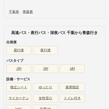
千葉発
青森着
高速バス・夜行バス・深夜バス 千葉から青森行き
出発便
昼行便
夜行便
バスタイプ
2列
3列
4列
設備・サービス
独立シート
ゆったり
座席指定
マイカーテン
女性安心
トイレ付き