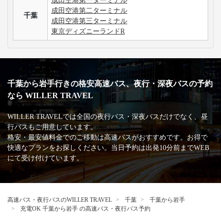
成田空港第一ターミナル
成田空港第二ターミナル
千葉
成田空港第三ターミナル
東京ディズニーランドR
千葉から岩手行きの格安高速バス、夜行・深夜バスの予約
なら WILLER TRAVEL
WILLER TRAVELでは全国の夜行バス・深夜バスだけでなく、昼
行バスもご用意しています。
格安・最安値料金でのご移動は高速バスがおすすめです。お得で
快適なプランをお探しください。当日予約は出発10分前までWEB
にて受け付けています。
高速バス・夜行バスのWILLER TRAVEL
千葉
千葉から岩手
充電OK 千葉から岩手 の高速バス・夜行バス予約