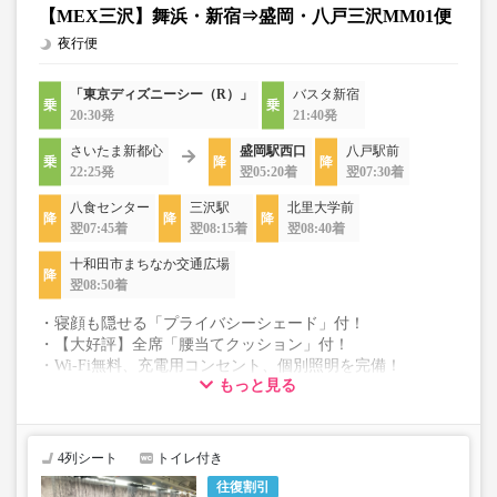
【MEX三沢】舞浜・新宿⇒盛岡・八戸三沢MM01便
夜行便
「東京ディズニーシー（R）」
バスタ新宿
20:30発
21:40発
さいたま新都心
盛岡駅西口
八戸駅前
22:25発
翌05:20着
翌07:30着
八食センター
三沢駅
北里大学前
翌07:45着
翌08:15着
翌08:40着
十和田市まちなか交通広場
翌08:50着
・寝顔も隠せる「プライバシーシェード」付！
・【大好評】全席「腰当てクッション」付！
・Wi-Fi無料、充電用コンセント、個別照明を完備！
もっと見る
・《抗菌、消臭、抗ウイルス》車内コーティング施工車両
・《クリーニング済、包装》ブランケットの貸出♪
・空気清浄機付＋外気導入常時換気にて５分で空気入替
・《マスク無料配布》乗降口にご用意しております
4列シート
トイレ付き
・ヘッドレスト(上下移動・取外し可能）、レッグレスト有
往復割引
り☆