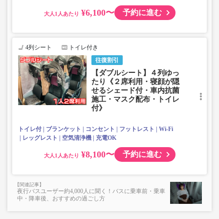
¥6,100〜
予約に進む
大人
4列シート
トイレ付き
往復割引
【ダブルシート】４列ゆっ
たり《２席利用・寝顔が隠
せるシェード付・車内抗菌
施工・マスク配布・トイレ
付》
トイレ付
ブランケット
コンセント
フットレスト
Wi-Fi
レッグレスト
空気清浄機
充電OK
¥8,100〜
予約に進む
大人
夜行バスユーザー約4,000人に聞く！バスに乗車前・乗車
中・降車後、おすすめの過ごし方