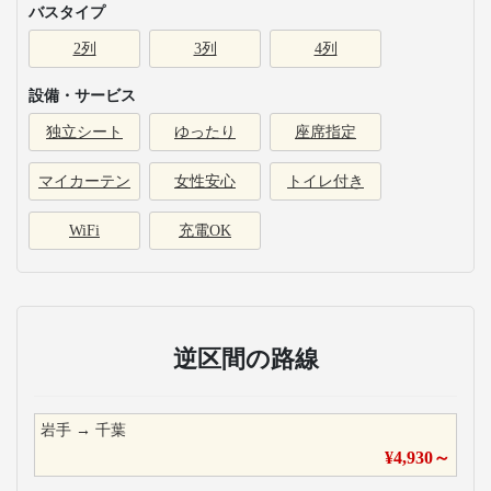
バスタイプ
2列
3列
4列
設備・サービス
独立シート
ゆったり
座席指定
マイカーテン
女性安心
トイレ付き
WiFi
充電OK
逆区間の路線
岩手
→
千葉
¥
4,930
～