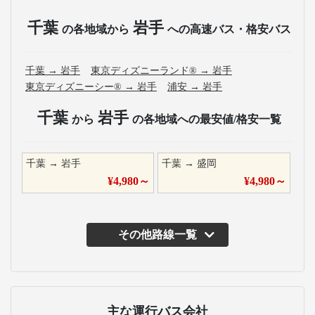
千葉
岩手
の各地域から
への高速バス・格安バス
千葉
→
岩手
東京ディズニーランド®
→
岩手
東京ディズニーシー®
→
岩手
浦安
→
岩手
千葉
岩手
から
の各地域への最安値/格安一覧
千葉
→
岩手
千葉
→
盛岡
¥
4,980
～
¥
4,980
～
その他路線一覧
主な運行バス会社