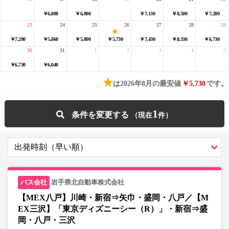
￥6,800
￥6,800
￥7,130
￥8,500
￥7,280
23
24
25
26
27
28
29
￥7,200
￥5,860
￥5,800
￥5,730
￥7,430
￥8,330
￥6,730
30
31
1
2
3
4
5
￥6,730
￥6,040
★
は2026年8月の最安値
￥5,730
です。
1
条件を変更する
岩手県北自動車株式会社
【MEX八戸】川崎・新宿⇒矢巾・盛岡・八戸／【M
EX三沢】「東京ディズニーシー（R）」・新宿⇒盛
岡・八戸・三沢