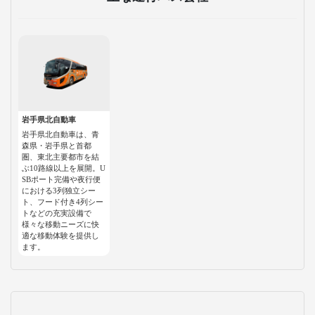
岩手県北自動車
岩手県北自動車は、青
森県・岩手県と首都
圏、東北主要都市を結
ぶ10路線以上を展開。U
SBポート完備や夜行便
における3列独立シー
ト、フード付き4列シー
トなどの充実設備で
様々な移動ニーズに快
適な移動体験を提供し
ます。