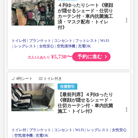
・フットレスト(一部無い席があります）、使い捨てスリッ
４列ゆったりシート《寝顔
パ付☆
が隠せるシェード・仕切り
※4列スタンダード車両・予備車の場合は下記と一部設備が
カーテン付・車内抗菌施工
済・マスク配布・トイレ
異なります。
付》
トイレ付
ブランケット
コンセント
フットレスト
Wi-Fi
レッグレスト
女性安心
空気清浄機
充電OK
¥5,730〜
予約に進む
大人
4列シート
トイレ付き
往復割引
【最前列席】４列ゆったり
《寝顔が隠せるシェード・
仕切カーテン付・車内抗菌
施工・トイレ付》
トイレ付
ブランケット
コンセント
Wi-Fi
レッグレスト
女性安心
空気清浄機
充電OK