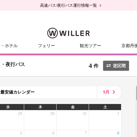
高速バス/夜行バス運行情報一覧
ー・ホテル
フェリー
観光ツアー
京都丹
4
ス・夜行バス
件
逆区間
8月最安値カレンダー
9月
水
木
金
土
29
30
31
1
5
6
7
8