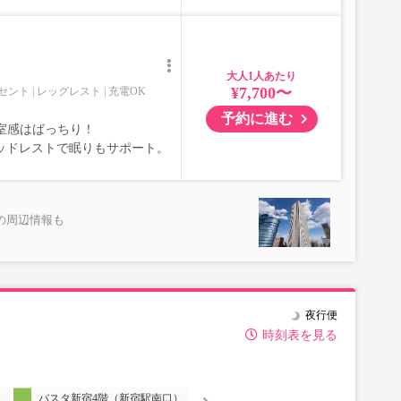
大人
¥7,700〜
セント
レッグレスト
充電OK
予約に進む
室感はばっちり！
ッドレストで眠りもサポート。
の周辺情報も
夜行便
時刻表を見る
）
バスタ新宿4階（新宿駅南口）