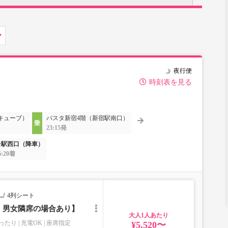
夜行便
時刻表を見る
キューブ）
バスタ新宿4階（新宿駅南口）
23:15発
台駅西口（降車）
6:20着
4列シート
｜男女隣席の場合あり】
大人
ったり
充電OK
座席指定
¥5,520〜