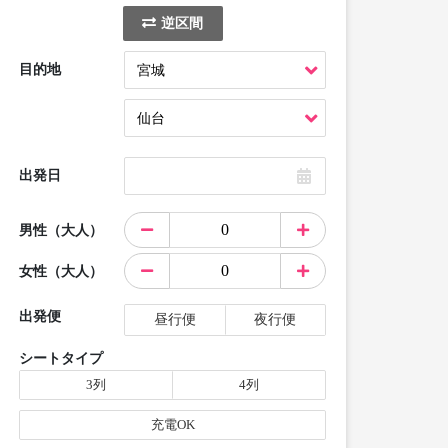
逆区間
目的地
出発日
男性（大人）
女性（大人）
出発便
昼行便
夜行便
シートタイプ
3列
4列
充電OK