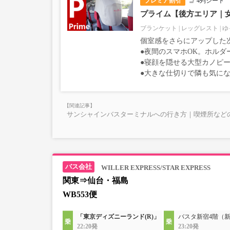
プレミア割引
4列シート
プライム【後方エリア｜
ブランケット
レッグレスト
ゆ
個室感をさらにアップした
●夜間のスマホOK。ホルダ
●寝顔を隠せる大型カノピー
●大きな仕切りで隣も気に
サンシャインバスターミナルへの行き方｜喫煙所など
WILLER EXPRESS/STAR EXPRESS
関東⇒仙台・福島
WB553便
「東京ディズニーランド(R)」
バスタ新宿4階（
22:20発
23:20発