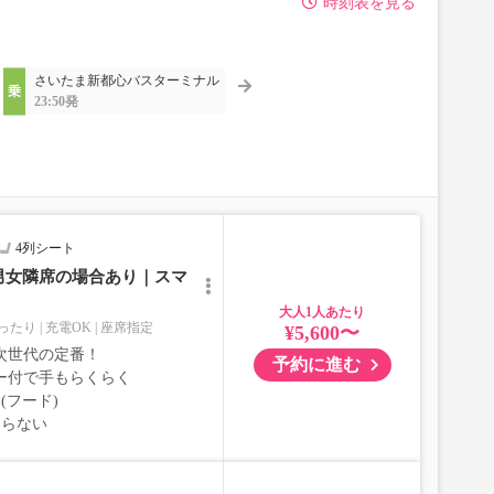
時刻表を見る
さいたま新都心バスターミナル
23:50発
4列シート
男女隣席の場合あり｜スマ
大人
ったり
充電OK
座席指定
¥5,600〜
次世代の定番！
予約に進む
ー付で手もらくらく
(フード)
ならない