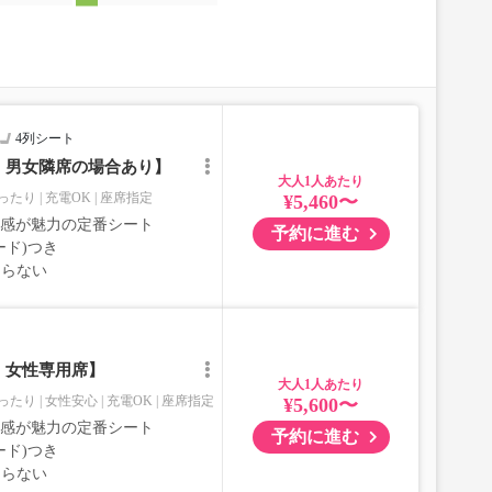
4列シート
｜男女隣席の場合あり】
大人
ったり
充電OK
座席指定
¥5,460〜
室感が魅力の定番シート
予約に進む
ード)つき
ならない
｜女性専用席】
大人
ったり
女性安心
充電OK
座席指定
¥5,600〜
室感が魅力の定番シート
予約に進む
ード)つき
ならない