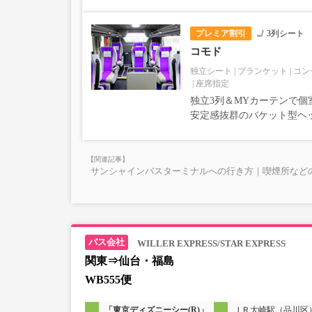
プレミア割引
3列シート
コモド
独立シート
ブランケット
コン
座席指定
独立3列＆MYカーテンで個
安定感抜群のバケット型ヘ
サンシャインバスターミナルへの行き方｜喫煙所など
WILLER EXPRESS/STAR EXPRESS
関東⇒仙台・福島
WB555便
「東京ディズニーシー(R)」
ＪＲ大崎駅（品川区