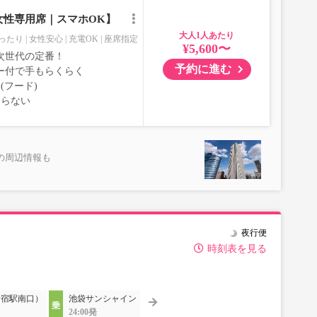
女性専用席｜スマホOK】
大人
ったり
女性安心
充電OK
座席指定
¥5,600〜
次世代の定番！
予約に進む
ー付で手もらくらく
(フード)
ならない
の周辺情報も
夜行便
時刻表を見る
新宿駅南口）
池袋サンシャイン
24:00発