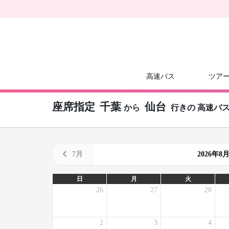
高速バス
ツア
座席指定
千葉
仙台
から
行きの
高速バ
7月
2026年
日
月
火
26
27
28
2
3
4