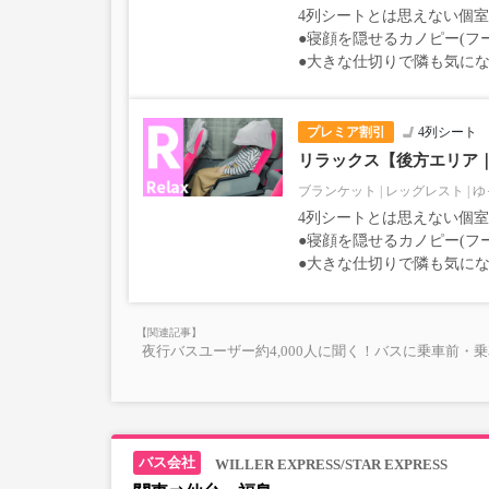
4列シートとは思えない個
●寝顔を隠せるカノピー(フ
●大きな仕切りで隣も気に
プレミア割引
4列シート
リラックス【後方エリア
ブランケット
レッグレスト
ゆ
4列シートとは思えない個
●寝顔を隠せるカノピー(フ
●大きな仕切りで隣も気に
夜行バスユーザー約4,000人に聞く！バスに乗車前・
WILLER EXPRESS/STAR EXPRESS