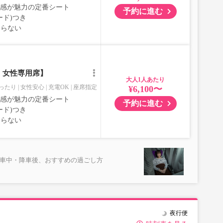
室感が魅力の定番シート
予約に進む
ード)つき
ならない
｜女性専用席】
大人
ったり
女性安心
充電OK
座席指定
¥6,100〜
室感が魅力の定番シート
予約に進む
ード)つき
ならない
乗車中・降車後、おすすめの過ごし方
夜行便