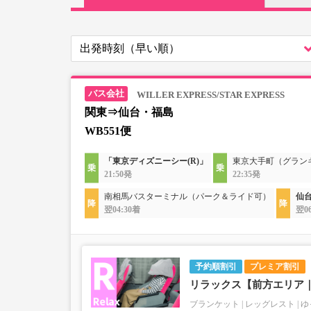
WILLER EXPRESS/STAR EXPRESS
関東⇒仙台・福島
WB551便
「東京ディズニーシー(R)」
東京大手町（グラン
21:50発
22:35発
南相馬バスターミナル（パーク＆ライド可）
仙
翌04:30着
翌0
予約順割引
プレミア割引
リラックス【前方エリア
ブランケット
レッグレスト
ゆ