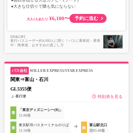
●寝顔を隠せる大型カノピー(フード)
●大きな仕切りで隣も気にならない
¥6,100〜
予約に進む
大人
夜行バスユーザー約4,000人に聞く！バスに乗車前・乗車
中・降車後、おすすめの過ごし方
WILLER EXPRESS/STAR EXPRESS
関東⇒富山・石川
GL5355便
夜行便
時刻表を見る
「東京ディズニーシー(R)」
21:00発
東京駅JRバスターミナルのりば
富山駅北口
21:50発
翌05:40着