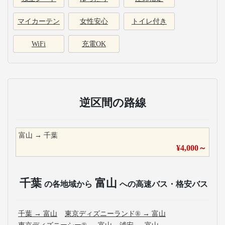
マイカーテン
女性安心
トイレ付き
WiFi
充電OK
逆区間の路線
富山
→
千葉
¥
4,000
～
千葉
富山
の各地域から
への高速バス・格安バス
千葉
→
富山
東京ディズニーランド®
→
富山