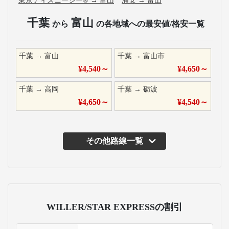
東京ディズニーシー®
→
富山
浦安
→
富山
千葉
富山
から
の各地域への最安値/格安一覧
千葉
→
富山
千葉
→
富山市
¥
4,540
～
¥
4,650
～
千葉
→
高岡
千葉
→
砺波
¥
4,650
～
¥
4,540
～
その他路線一覧
WILLER/STAR EXPRESSの割引