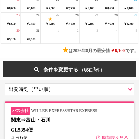
￥8,600
￥9,600
￥7,500
￥7,500
￥8,000
￥8,600
￥8,600
23
24
25
26
27
28
29
￥8,600
￥7,500
￥6,100
￥7,100
￥7,600
￥7,600
￥8,100
30
31
1
2
3
4
5
￥9,100
￥8,100
★
は2026年8月の最安値
￥6,100
です。
3
条件を変更する
WILLER EXPRESS/STAR EXPRESS
関東⇒富山・石川
GL5354便
夜行便
時刻表を見る