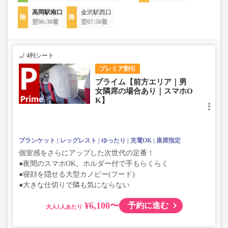
高岡駅南口
金沢駅西口
翌06:30着
翌07:50着
4列シート
プレミア割引
プライム【前方エリア｜男
女隣席の場合あり｜スマホO
K】
ブランケット
レッグレスト
ゆったり
充電OK
座席指定
個室感をさらにアップした次世代の定番！
●夜間のスマホOK。ホルダー付で手もらくらく
●寝顔を隠せる大型カノピー(フード)
●大きな仕切りで隣も気にならない
¥6,100〜
予約に進む
大人