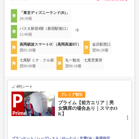
「東京ディズニーランド(R)」
20:50発
バスタ新宿4階（新宿駅南口）
22:00発
高岡砺波スマートIC（高岡高速BT）
金沢駅西口
翌05:20着
翌06:20着
七尾駅 ミナ．クル前
丸一観光 七尾営業所
翌08:00着
翌08:10着
4列シート
プレミア割引
プライム【前方エリア｜男
女隣席の場合あり｜スマホO
K】
ブランケット
レッグレスト
ゆったり
充電OK
座席指定