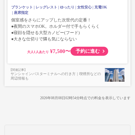
ブランケット
レッグレスト
ゆったり
女性安心
充電OK
座席指定
個室感をさらにアップした次世代の定番！
●夜間のスマホOK。ホルダー付で手もらくらく
●寝顔を隠せる大型カノピー(フード)
●大きな仕切りで隣も気にならない
¥7,500〜
予約に進む
大人
サンシャインバスターミナルへの行き方｜喫煙所などの
周辺情報も
2026年08月08日02時54分
時点での料金を表示しています