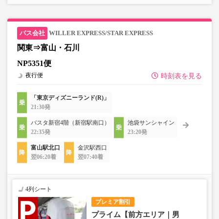
WILLER EXPRESS/STAR EXPRESS
関東⇒富山・石川
NP5351便
夜行便
時刻表を見る
「東京ディズニーランド(R)」
21:30発
バスタ新宿4階（新宿駅南口）
池袋サンシャイン
22:35発
23:20発
富山駅北口
金沢駅西口
翌06:20着
翌07:40着
4列シート
プレミア割引
プライム【前方エリア｜男