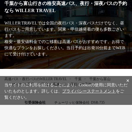
千葉から富山行きの格安高速バス、夜行・深夜バスの予約
なら WILLER TRAVEL
WILLER TRAVELでは全国の夜行バス・深夜バスだけでなく、昼
行バスもご用意しています。関東・甲信越発着の便も多数ござい
ます。
格安・最安値料金でのご移動は高速バスがおすすめです。お得で
快適なプランをお探しください。当日予約は出発10分前までWEB
にて受け付けています。
高速バス・夜行バスのWILLER TRAVEL
千葉
千葉から富山
×
ゆったり 千葉から富山 の高速バス・夜行バス予約
当サイトのご利用を続けることにより、Cookieの使用に同意いただ
いたものとします。詳しくは、
プライバシーステートメント
をご
覧ください。
引受保険会社
チューリッヒ保険会社
DSR-735
WILLER公式SNSアカウント