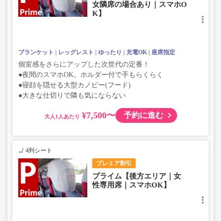
女隣席の場合あり｜スマホO
K】
ブランケット
レッグレスト
ゆったり
充電OK
座席指定
個室感をさらにアップした次世代の定番！
●夜間のスマホOK。ホルダー付で手もらくらく
●寝顔を隠せる大型カノピー(フード)
●大きな仕切りで隣も気にならない
¥7,500〜
予約に進む
大人
4列シート
プレミア割引
プライム【後方エリア｜女
性専用席｜スマホOK】