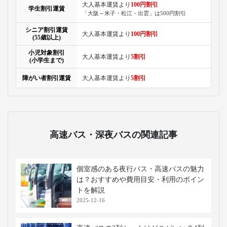
大人基本運賃より
100円割引
学生割引運賃
「大阪～米子・松江・出雲」は500円割引
シニア割引運賃
大人基本運賃より
100円割引
(55歳以上)
小児対象割引
大人基本運賃より
5割引
(小学生まで)
障がい者割引運賃
大人基本運賃より
5割引
高速バス・深夜バスの関連記事
個室感のある夜行バス・高速バスの魅力
は？おすすめや費用目安・利用のポイン
トを解説
2025-12-16