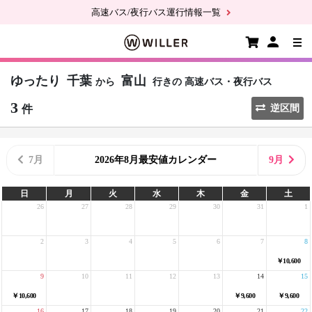
高速バス/夜行バス運行情報一覧
ゆったり
千葉
富山
から
行きの
高速バス・夜行バス
3
件
逆区間
7月
2026年8月最安値カレンダー
9月
日
月
火
水
木
金
土
26
27
28
29
30
31
1
2
3
4
5
6
7
8
￥10,600
9
10
11
12
13
14
15
￥10,600
￥9,600
￥9,600
16
17
18
19
20
21
22