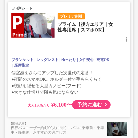
4列シート
プレミア割引
プライム【後方エリア｜女
性専用席｜スマホOK】
ブランケット
レッグレスト
ゆったり
女性安心
充電OK
座席指定
個室感をさらにアップした次世代の定番！
●夜間のスマホOK。ホルダー付で手もらくらく
●寝顔を隠せる大型カノピー(フード)
●大きな仕切りで隣も気にならない
¥6,100〜
予約に進む
大人
夜行バスユーザー約4,000人に聞く！バスに乗車前・乗車
中・降車後、おすすめの過ごし方