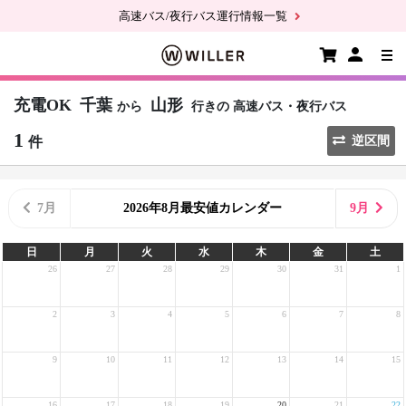
高速バス/夜行バス運行情報一覧
充電OK
千葉
山形
から
行きの
高速バス・夜行バス
1
件
逆区間
7月
2026年8月最安値カレンダー
9月
日
月
火
水
木
金
土
26
27
28
29
30
31
1
2
3
4
5
6
7
8
9
10
11
12
13
14
15
16
17
18
19
20
21
22