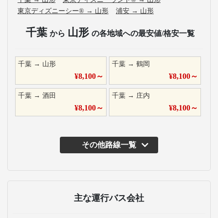
東京ディズニーシー®
→
山形
浦安
→
山形
千葉
山形
から
の各地域への最安値/格安一覧
千葉
→
山形
千葉
→
鶴岡
¥
8,100
～
¥
8,100
～
千葉
→
酒田
千葉
→
庄内
¥
8,100
～
¥
8,100
～
その他路線一覧
主な運行バス会社