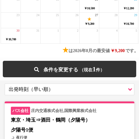
￥10,500
￥12,200
23
24
25
26
27
28
29
￥9,200
￥10,700
30
31
1
2
3
4
5
￥10,700
★
は2026年8月の最安値
￥9,200
です。
1
条件を変更する
庄内交通株式会社,国際興業株式会社
東京・埼玉⇒酒田・鶴岡（夕陽号）
夕陽号1便
夜行便