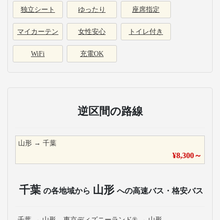
独立シート
ゆったり
座席指定
マイカーテン
女性安心
トイレ付き
WiFi
充電OK
逆区間の路線
山形
→
千葉
¥
8,300
～
千葉
山形
の各地域から
への高速バス・格安バス
千葉
→
山形
東京ディズニーランド®
→
山形