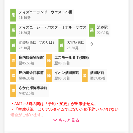
ディズニーランド ウエスト23番
21:10発
ディズニーシー・バスターミナル・サウス
渋谷駅
21:30発
22:30発
池袋駅西口（7のりば）
大宮駅東口
23:10発
23:50発
庄内観光物産館
エスモールＢＴ(鶴岡)
翌05:55着
翌06:05着
庄内町余目駅前
イオン酒田南店
酒田駅前
翌06:35着
翌06:50着
翌07:05着
さかた海鮮市場前
翌07:15着
・AM2～5時の間は「予約・変更」が出来ません。
・「空席状況」はリアルタイムではないため予約いただけない
場合がございます。
もっと見る
・長時間の移動でも安心の車内トイレあり
・Wifi設備あり