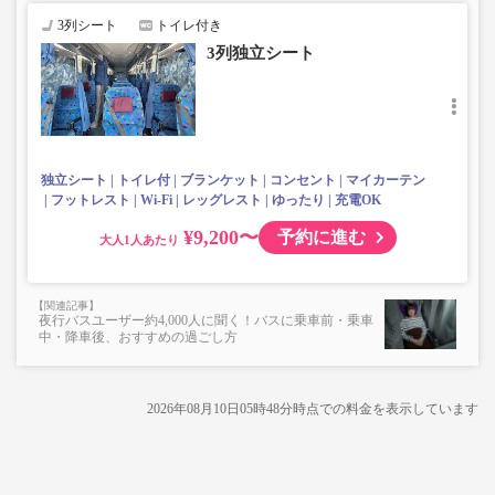
・快適な3列シート設備
3列シート
トイレ付き
・車内を常時換気、車内を清掃、除菌
3列独立シート
・乗務員2名にて運行
・充電設備（USBまたはコンセント）あり
※「3列独立シート/最後尾4列」のシートには全席充電の
設備がございません。
・フット・レッグレスト全席搭載
独立シート
トイレ付
ブランケット
コンセント
マイカーテン
フットレスト
Wi-Fi
レッグレスト
ゆったり
充電OK
¥9,200〜
予約に進む
大人
夜行バスユーザー約4,000人に聞く！バスに乗車前・乗車
中・降車後、おすすめの過ごし方
2026年08月10日05時48分
時点での料金を表示しています