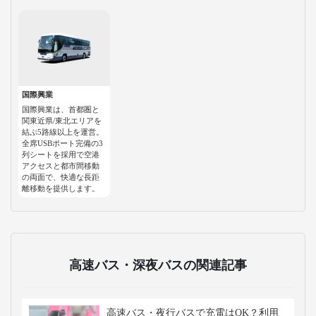
国際興業
国際興業は、首都圏と
関東近県/東北エリアを
結ぶ5路線以上を運営。
全席USBポート完備の3
列シートを採用で空港
アクセスと都市間移動
の両面で、快適な長距
離移動を提供します。
高速バス・深夜バスの関連記事
高速バス・夜行バスで充電はOK？利用