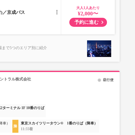
大人
ただけない場合がございます。
付)／京成バス
¥2,000〜
予約に進む
場まで5つのエリア別に紹介
セントラル株式会社
昼行便
2ターミナル 1F 10番のりば
降車）
東京スカイツリータウン® 1番のりば（降車）
11:55着