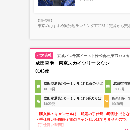
・フリーWi-Fi対応（京成バス運行便のみ）
・長時間の移動でも安心の車内トイレあり
・乗務員1名にて運行
東京のおすすめ観光地ランキングTOP25！定番から穴
京成バス千葉イースト株式会社,東武バス
成田空港→東京スカイツリータウン
0105便
成田空港第3ターミナル 1F 11番のりば
成田空港第
18:10発
18:15発
成田空港第1ターミナル 1F 8番のりば
錦糸町駅（
18:20発
19:20着
ご購入後のキャンセルは、所定の手仕舞い時間までとな
・手仕舞い時間終了後のキャンセルはできませんので、
【手仕舞い時間】