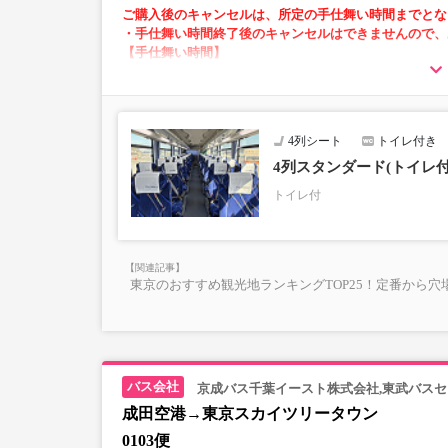
ご購入後のキャンセルは、所定の手仕舞い時間までとな
・手仕舞い時間終了後のキャンセルはできませんので、
【手仕舞い時間】
・空港発：始発地出発時刻の10分前まで
・空港方面：前日の22時まで
4列シート
トイレ付き
・AM2～5時の間は「予約・変更」が出来ません。
・「空席状況」はリアルタイムではないため予約い
4列スタンダード(トイレ
・小人運賃は大人運賃の半額
トイレ付
・フリーWi-Fi対応（京成バス運行便のみ）
・長時間の移動でも安心の車内トイレあり
・乗務員1名にて運行
東京のおすすめ観光地ランキングTOP25！定番から穴
京成バス千葉イースト株式会社,東武バス
成田空港→東京スカイツリータウン
0103便