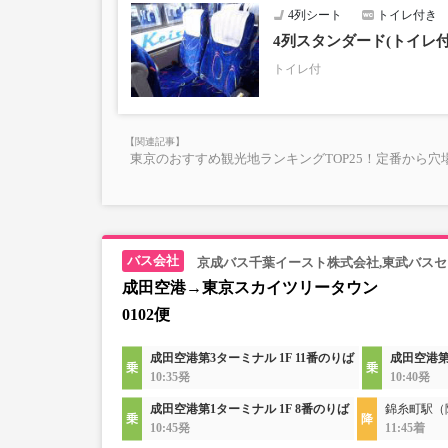
4列シート
トイレ付き
・AM2～5時の間は「予約・変更」が出来ません。
・「空席状況」はリアルタイムではないため予約い
4列スタンダード(トイレ
・小人運賃は大人運賃の半額
トイレ付
・フリーWi-Fi対応（京成バス運行便のみ）
・長時間の移動でも安心の車内トイレあり
・乗務員1名にて運行
東京のおすすめ観光地ランキングTOP25！定番から穴
京成バス千葉イースト株式会社,東武バス
成田空港→東京スカイツリータウン
0102便
成田空港第3ターミナル 1F 11番のりば
成田空港第
10:35発
10:40発
成田空港第1ターミナル 1F 8番のりば
錦糸町駅（
10:45発
11:45着