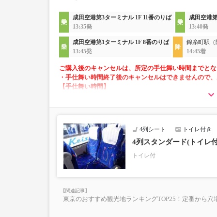
成田空港第3ターミナル 1F 11番のりば
成田空港第
13:35発
13:40発
成田空港第1ターミナル 1F 8番のりば
錦糸町駅（
13:45発
14:45着
ご購入後のキャンセルは、所定の手仕舞い時間までとな
・手仕舞い時間終了後のキャンセルはできませんので、
【手仕舞い時間】
・空港発：始発地出発時刻の10分前まで
・空港方面：前日の22時まで
4列シート
トイレ付き
・AM2～5時の間は「予約・変更」が出来ません。
・「空席状況」はリアルタイムではないため予約い
4列スタンダード(トイレ
・小人運賃は大人運賃の半額
トイレ付
・フリーWi-Fi対応（京成バス運行便のみ）
・長時間の移動でも安心の車内トイレあり
・乗務員1名にて運行
東京のおすすめ観光地ランキングTOP25！定番から穴