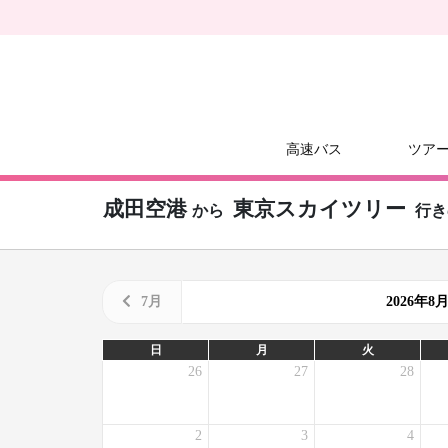
高速バス
ツア
成田空港
東京スカイツリー
から
行き
7月
2026年
日
月
火
26
27
28
2
3
4