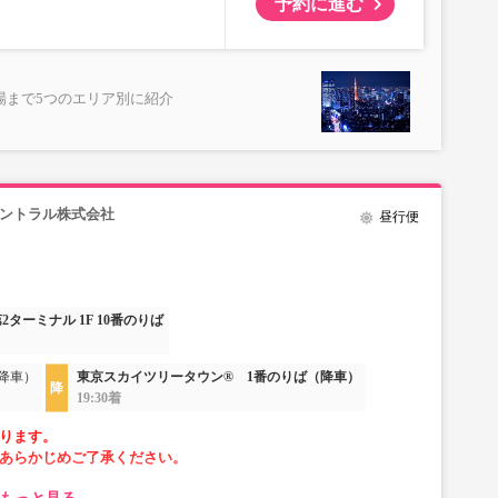
予約に進む
場まで5つのエリア別に紹介
セントラル株式会社
昼行便
2ターミナル 1F 10番のりば
降車）
東京スカイツリータウン® 1番のりば（降車）
19:30着
ります。
あらかじめご了承ください。