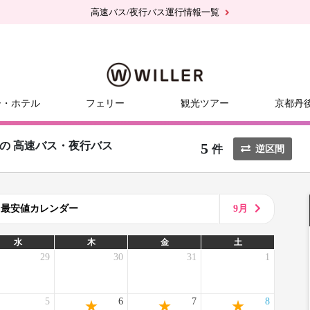
高速バス/夜行バス運行情報一覧
ー・ホテル
フェリー
観光ツアー
京都丹
5
の
高速バス・夜行バス
件
逆区間
8月最安値カレンダー
9月
水
木
金
土
29
30
31
1
5
6
7
8