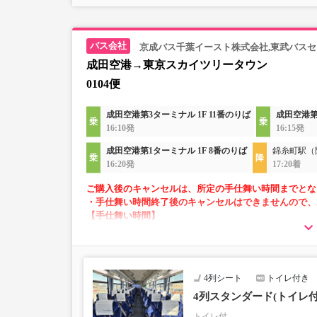
京成バス千葉イースト株式会社,東武バス
成田空港→東京スカイツリータウン
0104便
成田空港第3ターミナル 1F 11番のりば
成田空港第
16:10発
16:15発
成田空港第1ターミナル 1F 8番のりば
錦糸町駅（
16:20発
17:20着
ご購入後のキャンセルは、所定の手仕舞い時間までとな
・手仕舞い時間終了後のキャンセルはできませんので、
【手仕舞い時間】
・空港発：始発地出発時刻の10分前まで
・空港方面：前日の22時まで
4列シート
トイレ付き
・AM2～5時の間は「予約・変更」が出来ません。
・「空席状況」はリアルタイムではないため予約い
4列スタンダード(トイレ
・小人運賃は大人運賃の半額
トイレ付