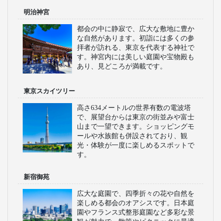
明治神宮
都会の中に静寂で、広大な敷地に豊か
な自然があります。初詣には多くの参
拝者が訪れる、東京を代表する神社で
す。神宮内には美しい庭園や宝物殿も
あり、見どころが満載です。
東京スカイツリー
高さ634メートルの世界有数の電波塔
で、展望台からは東京の街並みや富士
山まで一望できます。ショッピングモ
ールや水族館も併設されており、観
光・体験が一度に楽しめるスポットで
す。
新宿御苑
広大な庭園で、四季折々の花や自然を
楽しめる都会のオアシスです。日本庭
園やフランス式整形庭園など多彩な景