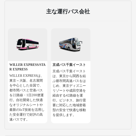
主な運行バス会社
WILLER EXPRESS/STA
京成バス千葉イースト
R EXPRESS
京成バス千葉イースト
WILLER EXPRESSは、
は、東京から関西を結
東京～大阪、名古屋間
ぶ都市間高速バスをは
を中心とした全国で、
じめ、東京ディズニー
都市間バスと空港バス
リゾートや成田空港を
を22路線・1日200便運
経由する42路線を運
行。自社開発した快適
行。ビジネス、旅行需
なオリジナルシートや
要に対応した地域密着
最新のIoT技術を活用し
型の安全で快適な移動
た安全運行で好評の高
を提供します。
速バスです。