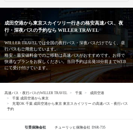
成田空港から東京スカイツリー行きの格安高速バス、夜
行・深夜バスの予約なら WILLER TRAVEL
WILLER TRAVELでは全国の夜行バス・深夜バスだけでなく、昼
行バスもご用意しています。
格安・最安値料金でのご移動は高速バスがおすすめです。お得で
快適なプランをお探しください。当日予約は出発10分前までWEB
にて受け付けています。
高速バス・夜行バスのWILLER TRAVEL
千葉
成田空港
千葉 成田空港から東京
充電OK 千葉 成田空港から東京 東京スカイツリー の高速バス・夜行バス
予約
引受保険会社
チューリッヒ保険会社
DSR-735