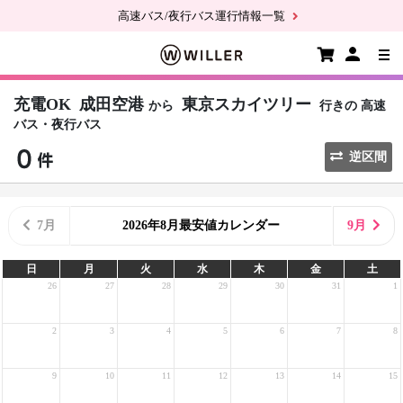
高速バス/夜行バス運行情報一覧
充電OK
成田空港
東京スカイツリー
から
行きの
高速
バス・夜行バス
逆区間
7月
2026年8月最安値カレンダー
9月
日
月
火
水
木
金
土
26
27
28
29
30
31
1
2
3
4
5
6
7
8
9
10
11
12
13
14
15