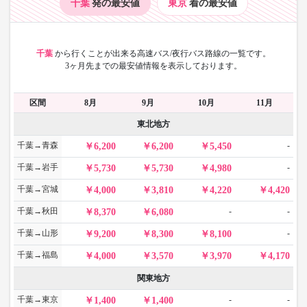
千葉
発の最安値
東京
着の最安値
千葉
から
行くことが出来る高速バス/夜行バス路線の一覧です。
3ヶ月先までの最安値情報を表示しております。
区間
8月
9月
10月
11月
東北地方
千葉→青森
-
6,200
6,200
5,450
千葉→岩手
-
5,730
5,730
4,980
千葉→宮城
4,000
3,810
4,220
4,420
千葉→秋田
-
-
8,370
6,080
千葉→山形
-
9,200
8,300
8,100
千葉→福島
4,000
3,570
3,970
4,170
関東地方
千葉→東京
-
-
1,400
1,400