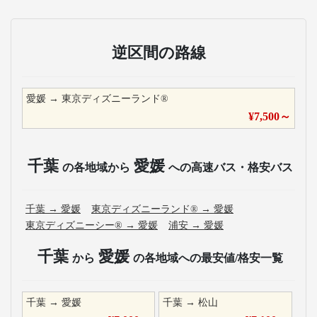
逆区間の路線
愛媛
→
東京ディズニーランド®
¥
7,500
～
千葉
愛媛
の各地域から
への高速バス・格安バス
千葉
→
愛媛
東京ディズニーランド®
→
愛媛
東京ディズニーシー®
→
愛媛
浦安
→
愛媛
千葉
愛媛
から
の各地域への最安値/格安一覧
千葉
→
愛媛
千葉
→
松山