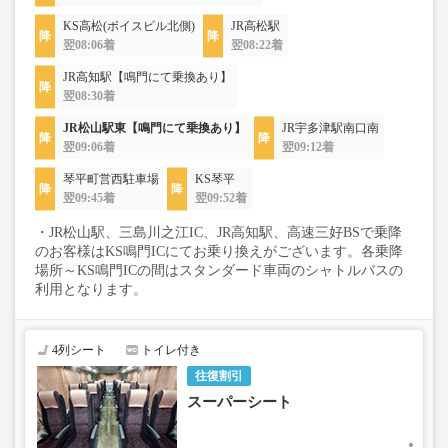
KS高松(ボイスビル北側)
JR高松駅
翌08:06着
翌08:22着
JR高知駅【鳴門にて乗換あり】
翌08:30着
JR松山駅東【鳴門にて乗換あり】
JR宇多津駅南口南
翌09:06着
翌09:12着
琴平町営西駐車場
KS琴平
翌09:45着
翌09:52着
・JR松山駅、三島川之江IC、JR高知駅、高速三好BSで乗降
のお客様はKS鳴門ICにてお乗り換えがございます。各乗降
場所～KS鳴門ICの間はスタンダード車両のシャトルバスの
利用となります。
4列シート
トイレ付き
往復割引
スーパーシート