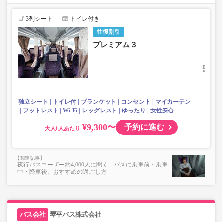
3列シート
トイレ付き
往復割引
プレミアム３
独立シート
トイレ付
ブランケット
コンセント
マイカーテン
フットレスト
Wi-Fi
レッグレスト
ゆったり
女性安心
¥9,300〜
予約に進む
大人
夜行バスユーザー約4,000人に聞く！バスに乗車前・乗車
中・降車後、おすすめの過ごし方
琴平バス株式会社