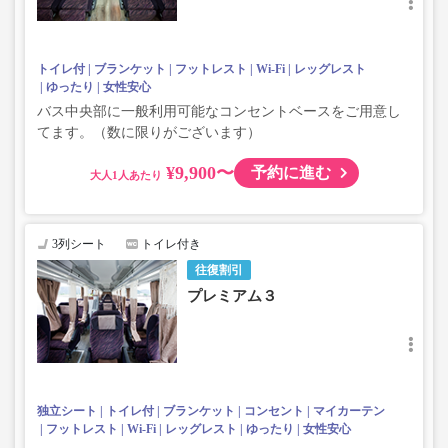
トイレ付
ブランケット
フットレスト
Wi-Fi
レッグレスト
ゆったり
女性安心
バス中央部に一般利用可能なコンセントベースをご用意し
てます。（数に限りがございます）
¥9,900〜
予約に進む
大人
3列シート
トイレ付き
往復割引
プレミアム３
独立シート
トイレ付
ブランケット
コンセント
マイカーテン
フットレスト
Wi-Fi
レッグレスト
ゆったり
女性安心