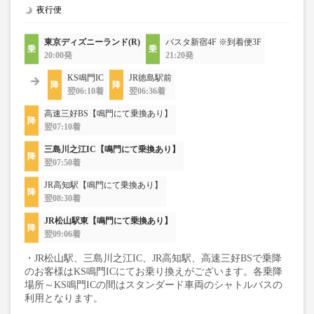
夜行便
東京ディズニーランド(R)
バスタ新宿4F ※到着便3F
20:00発
21:20発
KS鳴門IC
JR徳島駅前
翌06:10着
翌06:36着
高速三好BS【鳴門にて乗換あり】
翌07:10着
三島川之江IC【鳴門にて乗換あり】
翌07:50着
JR高知駅【鳴門にて乗換あり】
翌08:30着
JR松山駅東【鳴門にて乗換あり】
翌09:06着
・JR松山駅、三島川之江IC、JR高知駅、高速三好BSで乗降
のお客様はKS鳴門ICにてお乗り換えがございます。各乗降
場所～KS鳴門ICの間はスタンダード車両のシャトルバスの
利用となります。