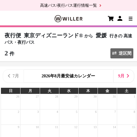
高速バス/夜行バス運行情報一覧
夜行便
東京ディズニーランド®
愛媛
から
行きの
高速
バス・夜行バス
2
件
逆区間
7月
2026年8月最安値カレンダー
9月
日
月
火
水
木
金
土
26
27
28
29
30
31
1
2
3
4
5
6
7
8
9
10
11
12
13
14
15