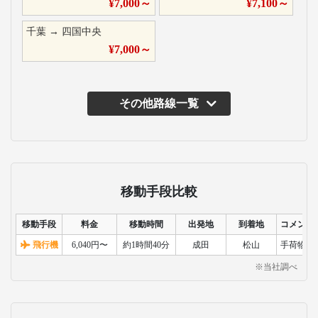
¥
7,000
～
¥
7,100
～
千葉
→
四国中央
¥
7,000
～
その他路線一覧
移動手段比較
移動手段
料金
移動時間
出発地
到着地
コメント
飛行機
6,040円〜
約1時間40分
成田
松山
手荷物検
※当社調べ