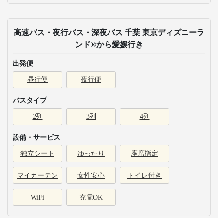
高速バス・夜行バス・深夜バス 千葉 東京ディズニーラ
ンド®から愛媛行き
出発便
昼行便
夜行便
バスタイプ
2列
3列
4列
設備・サービス
独立シート
ゆったり
座席指定
マイカーテン
女性安心
トイレ付き
WiFi
充電OK