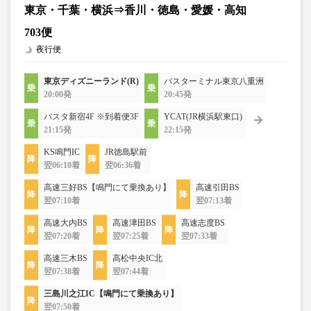
東京・千葉・横浜⇒香川・徳島・愛媛・高知
703便
夜行便
東京ディズニーランド(R)
バスターミナル東京八重洲
20:00発
20:45発
バスタ新宿4F ※到着便3F
YCAT(JR横浜駅東口)
21:15発
22:15発
KS鳴門IC
JR徳島駅前
翌06:10着
翌06:36着
高速三好BS【鳴門にて乗換あり】
高速引田BS
翌07:10着
翌07:13着
高速大内BS
高速津田BS
高速志度BS
翌07:20着
翌07:25着
翌07:33着
高速三木BS
高松中央IC北
翌07:38着
翌07:44着
三島川之江IC【鳴門にて乗換あり】
翌07:50着