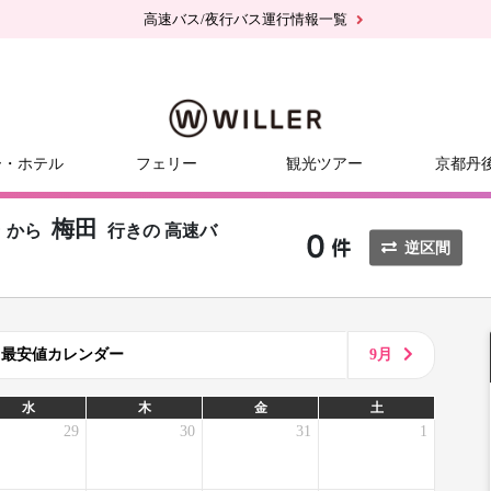
高速バス/夜行バス運行情報一覧
ー・ホテル
フェリー
観光ツアー
京都丹
®
梅田
から
行きの
高速バ
逆区間
8月最安値カレンダー
9月
水
木
金
土
29
30
31
1