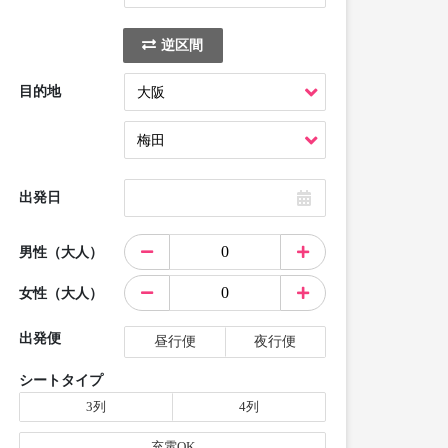
逆区間
目的地
出発日
男性（大人）
女性（大人）
出発便
昼行便
夜行便
シートタイプ
3列
4列
充電OK