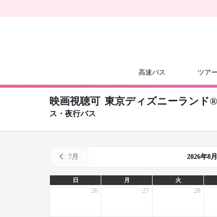
高速バス
ツア
映画視聴可
東京ディズニーランド
ス・夜行バス
7月
2026年
日
月
火
26
27
28