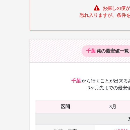
お探しの便が
恐れ入りますが、条件
千葉
発の最安値
一覧
千葉
から
行くことが出来る
3ヶ月先までの最安
区間
8月