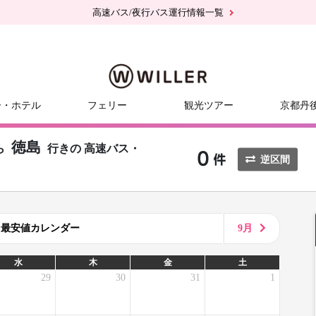
高速バス/夜行バス運行情報一覧
ー・ホテル
フェリー
観光ツアー
京都丹
徳島
ら
行きの
高速バス・
逆区間
8月最安値カレンダー
9月
水
木
金
土
29
30
31
1