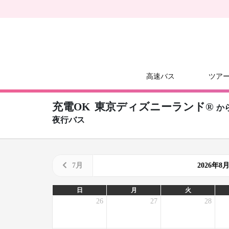
高速バス
ツア
充電OK
東京ディズニーランド®
か
夜行バス
7月
2026年
日
月
火
26
27
28