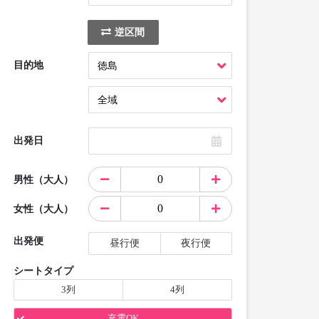
逆区間
目的地
出発日
男性（大人）
女性（大人）
出発便
昼行便
夜行便
シートタイプ
3列
4列
充電OK