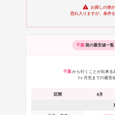
お探しの便が
恐れ入りますが、条件
千葉
発の最安値
一覧
千葉
から
行くことが出来る
3ヶ月先までの最安
区間
8月