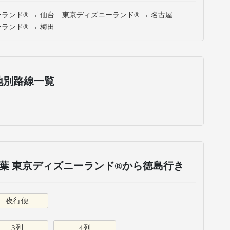
ランド® → 仙台
東京ディズニーランド® → 名古屋
ランド® → 梅田
地別路線一覧
葉 東京ディズニーランド®から徳島行き
夜行便
3列
4列