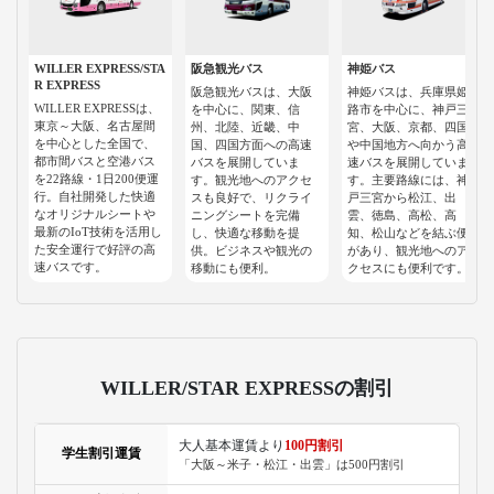
WILLER EXPRESS/STA
阪急観光バス
神姫バス
R EXPRESS
阪急観光バスは、大阪
神姫バスは、兵庫県姫
WILLER EXPRESSは、
を中心に、関東、信
路市を中心に、神戸三
東京～大阪、名古屋間
州、北陸、近畿、中
宮、大阪、京都、四国
を中心とした全国で、
国、四国方面への高速
や中国地方へ向かう高
都市間バスと空港バス
バスを展開していま
速バスを展開していま
を22路線・1日200便運
す。観光地へのアクセ
す。主要路線には、神
行。自社開発した快適
スも良好で、リクライ
戸三宮から松江、出
なオリジナルシートや
ニングシートを完備
雲、徳島、高松、高
最新のIoT技術を活用し
し、快適な移動を提
知、松山などを結ぶ便
た安全運行で好評の高
供。ビジネスや観光の
があり、観光地へのア
速バスです。
移動にも便利。
クセスにも便利です。
WILLER/STAR EXPRESSの割引
大人基本運賃より
100円割引
学生割引運賃
「大阪～米子・松江・出雲」は500円割引