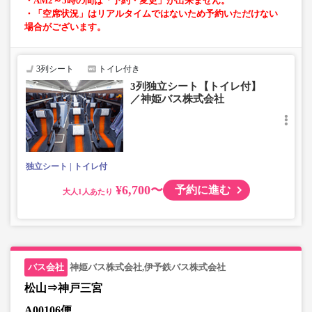
・AM2～5時の間は「予約・変更」が出来ません。
・「空席状況」はリアルタイムではないため予約いただけない
場合がございます。
3列シート
トイレ付き
3列独立シート【トイレ付】
／神姫バス株式会社
独立シート
トイレ付
¥6,700〜
予約に進む
大人
神姫バス株式会社,伊予鉄バス株式会社
松山⇒神戸三宮
A00106便