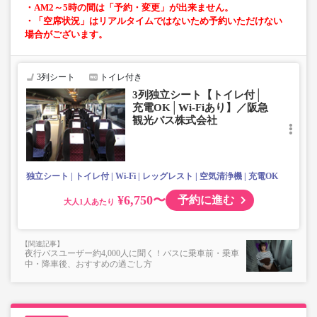
・AM2～5時の間は「予約・変更」が出来ません。
・「空席状況」はリアルタイムではないため予約いただけない
場合がございます。
3列シート
トイレ付き
3列独立シート【トイレ付│
充電OK│Wi-Fiあり】／阪急
観光バス株式会社
独立シート
トイレ付
Wi-Fi
レッグレスト
空気清浄機
充電OK
¥6,750〜
予約に進む
大人
夜行バスユーザー約4,000人に聞く！バスに乗車前・乗車
中・降車後、おすすめの過ごし方