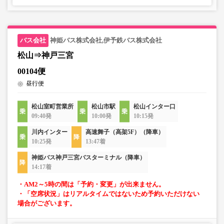
神姫バス株式会社,伊予鉄バス株式会社
松山⇒神戸三宮
00104便
昼行便
松山室町営業所
松山市駅
松山インター口
09:40発
10:00発
10:15発
川内インター
高速舞子（高架5F）（降車）
10:25発
13:47着
神姫バス神戸三宮バスターミナル（降車）
14:17着
・AM2～5時の間は「予約・変更」が出来ません。
・「空席状況」はリアルタイムではないため予約いただけない
場合がございます。