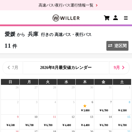
高速バス/夜行バス運行情報一覧
愛媛
兵庫
から
行きの
高速バス・夜行バス
11
件
逆区間
7月
2026年8月最安値カレンダー
9月
日
月
火
水
木
金
土
26
27
28
29
30
31
1
2
3
4
5
6
7
8
￥3,000
￥6,700
￥4,500
9
10
11
12
13
14
15
￥4,500
￥6,700
￥6,700
￥4,400
￥4,400
￥6,700
￥6,700
16
17
18
19
20
21
22