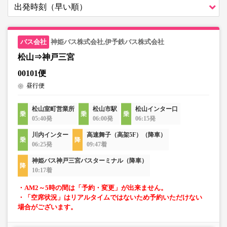
神姫バス株式会社,伊予鉄バス株式会社
松山⇒神戸三宮
00101便
昼行便
松山室町営業所
松山市駅
松山インター口
05:40発
06:00発
06:15発
川内インター
高速舞子（高架5F）（降車）
06:25発
09:47着
神姫バス神戸三宮バスターミナル（降車）
10:17着
・AM2～5時の間は「予約・変更」が出来ません。
・「空席状況」はリアルタイムではないため予約いただけない
場合がございます。