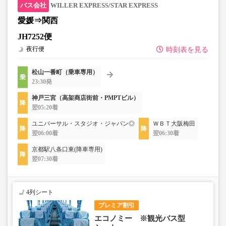
WILLER EXPRESS/STAR EXPRESS
愛媛⇒関西
JH7252便
夜行便
時刻表を見る
松山一番町（乗車専用）
23:30発
神戸三宮（高架商店街前・PMPTビル）
翌05:20着
ユニバーサル・スタジオ・ジャパン◎
ＷＢＴ大阪梅田
翌06:00着
翌06:30着
京都駅八条口東(降車専用)
翌07:30着
4列シート
プレミア割引
エコノミー ※観光バス型