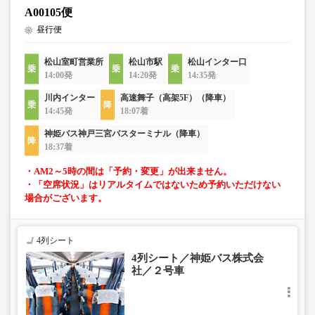
A00105便
昼行便
松山室町営業所
松山市駅
松山インター口
14:00発
14:20発
14:35発
川内インター
高速舞子（高架5F）（降車）
14:45発
18:07着
神姫バス神戸三宮バスターミナル（降車）
18:37着
・AM2～5時の間は「予約・変更」が出来ません。
・「空席状況」はリアルタイムではないため予約いただけない
場合がございます。
4列シート
4列シート／神姫バス株式会
社／２号車