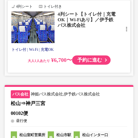
4列シート
トイレ付き
4列シート【トイレ付｜充電
OK｜Wi-Fiあり】／伊予鉄
バス株式会社
トイレ付
Wi-Fi
充電OK
¥6,700〜
予約に進む
大人
神姫バス株式会社,伊予鉄バス株式会社
松山⇒神戸三宮
00102便
昼行便
松山室町営業所
松山市駅
松山インター口