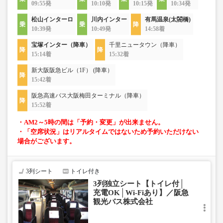
09:55発
10:10発
10:15発
10:34発
松山インターロ
川内インター
有馬温泉(太閤橋)
10:39発
10:49発
14:58着
宝塚インター（降車）
千里ニュータウン（降車）
15:14着
15:32着
新大阪阪急ビル（1F） (降車）
15:42着
阪急高速バス大阪梅田ターミナル（降車）
15:52着
・AM2～5時の間は「予約・変更」が出来ません。
・「空席状況」はリアルタイムではないため予約いただけない
場合がございます。
3列シート
トイレ付き
3列独立シート【トイレ付│
充電OK│Wi-Fiあり】／阪急
観光バス株式会社