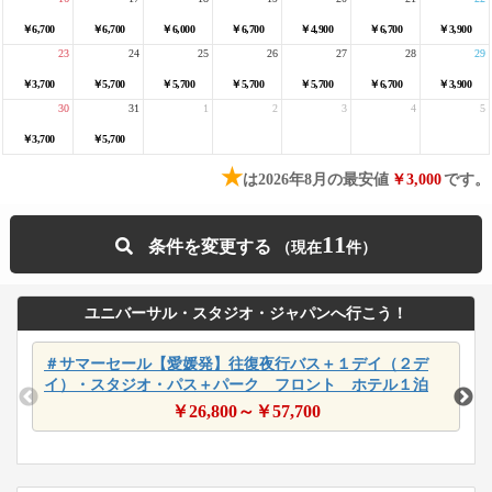
￥6,700
￥6,700
￥6,000
￥6,700
￥4,900
￥6,700
￥3,900
23
24
25
26
27
28
29
￥3,700
￥5,700
￥5,700
￥5,700
￥5,700
￥6,700
￥3,900
30
31
1
2
3
4
5
￥3,700
￥5,700
★
は2026年8月の最安値
￥3,000
です。
11
条件を変更する
ユニバーサル・スタジオ・ジャパンへ行こう！
＃サマーセール【愛媛発】往復夜行バス＋１デイ（２デ
イ）・スタジオ・パス＋パーク フロント ホテル１泊
￥
26,800
～￥
57,700