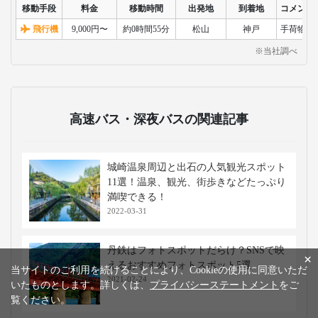
移動手段
料金
移動時間
出発地
到着地
コメント
飛行機
9,000円〜
約0時間55分
松山
神戸
手荷物検
※当社調べ
高速バス・深夜バスの関連記事
城崎温泉周辺と出石の人気観光スポット
11選！温泉、観光、街歩きなどたっぷり
満喫できる！
2022-03-31
丹鉄はフォトスポットだらけ？SNSで映
×
えるおすすめフォトスポット5選
当サイトのご利用を続けることにより、Cookieの使用に同意いただ
2021-02-24
いたものとします。詳しくは、
プライバシーステートメント
をご
覧ください。