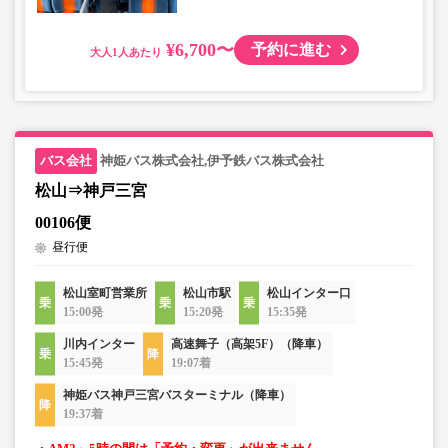
¥6,700〜
予約に進む
大人
神姫バス株式会社,伊予鉄バス株式会社
松山⇒神戸三宮
00106便
昼行便
松山室町営業所
松山市駅
松山インター口
15:00発
15:20発
15:35発
川内インター
高速舞子（高架5F）（降車）
15:45発
19:07着
神姫バス神戸三宮バスターミナル（降車）
19:37着