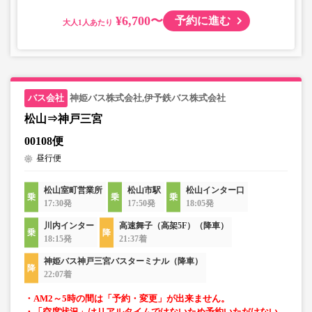
¥6,700〜
予約に進む
大人
神姫バス株式会社,伊予鉄バス株式会社
松山⇒神戸三宮
00108便
昼行便
松山室町営業所
松山市駅
松山インター口
17:30発
17:50発
18:05発
川内インター
高速舞子（高架5F）（降車）
18:15発
21:37着
神姫バス神戸三宮バスターミナル（降車）
22:07着
・AM2～5時の間は「予約・変更」が出来ません。
・「空席状況」はリアルタイムではないため予約いただけない