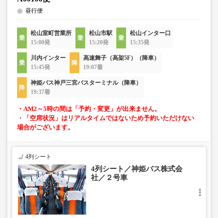
昼行便
松山室町営業所
松山市駅
松山インター口
15:00発
15:20発
15:35発
川内インター
高速舞子（高架5F）（降車）
15:45発
19:07着
神姫バス神戸三宮バスターミナル（降車）
19:37着
・AM2～5時の間は「予約・変更」が出来ません。
・「空席状況」はリアルタイムではないため予約いただけない
場合がございます。
4列シート
4列シート／神姫バス株式会
社／２号車