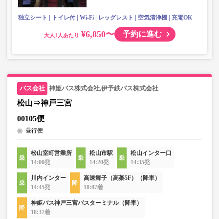
独立シート
トイレ付
Wi-Fi
レッグレスト
空気清浄機
充電OK
¥6,850〜
予約に進む
大人
神姫バス株式会社,伊予鉄バス株式会社
松山⇒神戸三宮
00105便
昼行便
松山室町営業所
松山市駅
松山インター口
14:00発
14:20発
14:35発
川内インター
高速舞子（高架5F）（降車）
14:45発
18:07着
神姫バス神戸三宮バスターミナル（降車）
18:37着