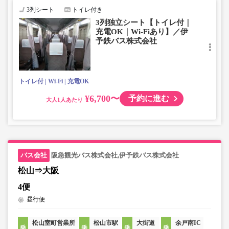
3列シート
トイレ付き
3列独立シート【トイレ付｜
充電OK｜Wi-Fiあり】／伊
予鉄バス株式会社
トイレ付
Wi-Fi
充電OK
¥6,700〜
予約に進む
大人
阪急観光バス株式会社,伊予鉄バス株式会社
松山⇒大阪
4便
昼行便
松山室町営業所
松山市駅
大街道
余戸南IC