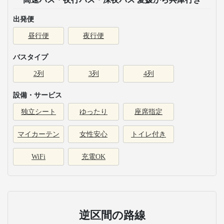
出発便
昼行便
夜行便
バスタイプ
2列
3列
4列
設備・サービス
独立シート
ゆったり
座席指定
マイカーテン
女性安心
トイレ付き
WiFi
充電OK
逆区間の路線