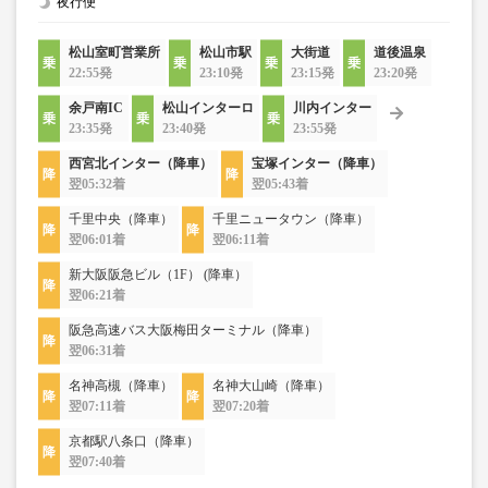
夜行便
松山室町営業所
松山市駅
大街道
道後温泉
22:55発
23:10発
23:15発
23:20発
余戸南IC
松山インターロ
川内インター
23:35発
23:40発
23:55発
西宮北インター（降車）
宝塚インター（降車）
翌05:32着
翌05:43着
千里中央（降車）
千里ニュータウン（降車）
翌06:01着
翌06:11着
新大阪阪急ビル（1F） (降車）
翌06:21着
阪急高速バス大阪梅田ターミナル（降車）
翌06:31着
名神高槻（降車）
名神大山崎（降車）
翌07:11着
翌07:20着
京都駅八条口（降車）
翌07:40着