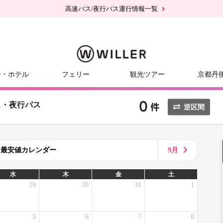
高速バス/夜行バス運行情報一覧
ー・ホテル
フェリー
観光ツアー
京都丹
ス・夜行バス
逆区間
8月最安値カレンダー
9月
水
木
金
土
29
30
31
1
5
6
7
8