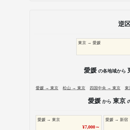
逆
東京
→
愛媛
愛媛
の各地域から
愛媛
→
東京
松山
→
東京
四国中央
→
東京
東
愛媛
東京
から
愛媛
→
東京
愛媛
→
新宿
¥
7,000
～