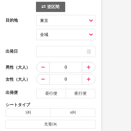
逆区間
目的地
出発日
男性（大人）
女性（大人）
出発便
昼行便
夜行便
シートタイプ
3列
4列
充電OK