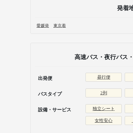
発着
愛媛発
東京着
高速バス・夜行バス・
昼行便
出発便
2列
バスタイプ
独立シート
設備・サービス
女性安心