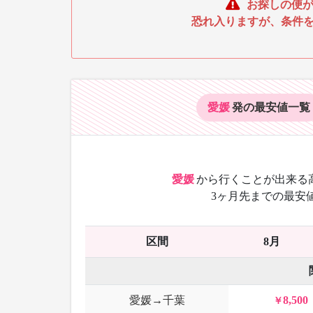
お探しの便が
恐れ入りますが、条件
愛媛
発の最安値
一覧
愛媛
から
行くことが出来る
3ヶ月先までの最安
区間
8月
愛媛→千葉
8,500