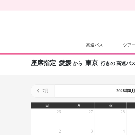
高速バス
ツア
座席指定
愛媛
東京
から
行きの
高速バ
7月
2026年
日
月
火
26
27
28
2
3
4