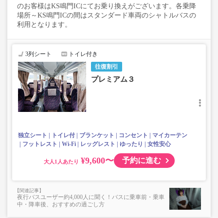
のお客様はKS鳴門ICにてお乗り換えがございます。各乗降
場所～KS鳴門ICの間はスタンダード車両のシャトルバスの
利用となります。
3列シート
トイレ付き
往復割引
プレミアム３
独立シート
トイレ付
ブランケット
コンセント
マイカーテン
フットレスト
Wi-Fi
レッグレスト
ゆったり
女性安心
¥9,600〜
予約に進む
大人
夜行バスユーザー約4,000人に聞く！バスに乗車前・乗車
中・降車後、おすすめの過ごし方