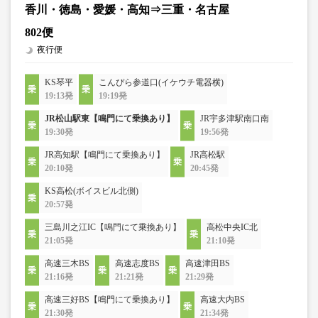
香川・徳島・愛媛・高知⇒三重・名古屋
802便
夜行便
KS琴平
こんぴら参道口(イケウチ電器横)
19:13発
19:19発
JR松山駅東【鳴門にて乗換あり】
JR宇多津駅南口南
19:30発
19:56発
JR高知駅【鳴門にて乗換あり】
JR高松駅
20:10発
20:45発
KS高松(ボイスビル北側)
20:57発
三島川之江IC【鳴門にて乗換あり】
高松中央IC北
21:05発
21:10発
高速三木BS
高速志度BS
高速津田BS
21:16発
21:21発
21:29発
高速三好BS【鳴門にて乗換あり】
高速大内BS
21:30発
21:34発