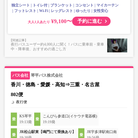
独立シート
トイレ付
ブランケット
コンセント
マイカーテン
フットレスト
Wi-Fi
レッグレスト
ゆったり
女性安心
¥9,100〜
予約に進む
大人
夜行バスユーザー約4,000人に聞く！バスに乗車前・乗車
中・降車後、おすすめの過ごし方
琴平バス株式会社
香川・徳島・愛媛・高知⇒三重・名古屋
802便
夜行便
KS琴平
こんぴら参道口(イケウチ電器横)
19:13発
19:19発
JR松山駅東【鳴門にて乗換あり】
JR宇多津駅南口南
19:30発
19:56発