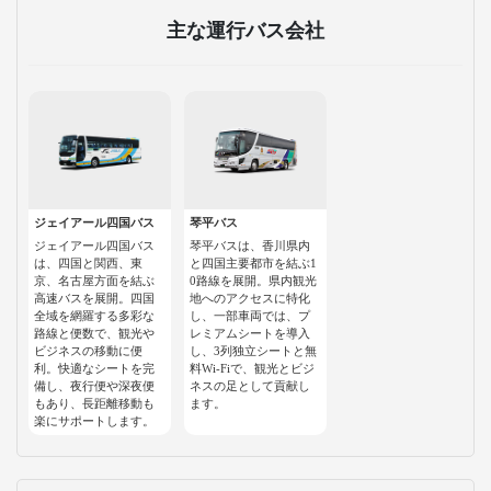
主な運行バス会社
ジェイアール四国バス
琴平バス
ジェイアール四国バス
琴平バスは、香川県内
は、四国と関西、東
と四国主要都市を結ぶ1
京、名古屋方面を結ぶ
0路線を展開。県内観光
高速バスを展開。四国
地へのアクセスに特化
全域を網羅する多彩な
し、一部車両では、プ
路線と便数で、観光や
レミアムシートを導入
ビジネスの移動に便
し、3列独立シートと無
利。快適なシートを完
料Wi-Fiで、観光とビジ
備し、夜行便や深夜便
ネスの足として貢献し
もあり、長距離移動も
ます。
楽にサポートします。