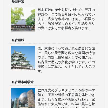
熱田神宮
日本有数の歴史を持つ神社で、三種の
神器の一つである草薙剣が祀られてい
ます。広大な敷地内には美しい庭園も
あり、散策が楽しめます。初詣や祭り
の際には多くの参拝者が訪れます。
名古屋城
徳川家康によって築かれた歴史的な城
で、美しい天守閣と広大な庭園が特徴
です。内部は博物館として公開され、
名古屋の歴史や文化が学べます。桜の
季節には花見スポットとしても人気で
す。
名古屋市科学館
世界最大のプラネタリウムを持つ科学
館で、宇宙や科学の不思議を体験でき
ます。様々な展示や実験が行われ、家
族連れに大人気です。科学に興味を持