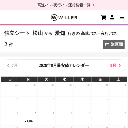
高速バス/夜行バス運行情報一覧
独立シート
松山
愛知
から
行きの
高速バス・夜行バス
2
件
逆区間
7月
2026年8月最安値カレンダー
9月
日
月
火
水
木
金
土
26
27
28
29
30
31
1
2
3
4
5
6
7
8
9
10
11
12
13
14
15
￥9,600
16
17
18
19
20
21
22