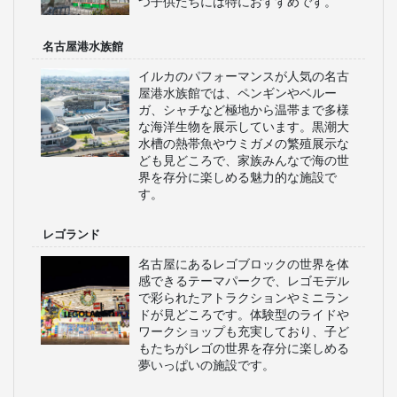
つ子供たちには特におすすめです。
名古屋港水族館
イルカのパフォーマンスが人気の名古
屋港水族館では、ペンギンやベルー
ガ、シャチなど極地から温帯まで多様
な海洋生物を展示しています。黒潮大
水槽の熱帯魚やウミガメの繁殖展示な
ども見どころで、家族みんなで海の世
界を存分に楽しめる魅力的な施設で
す。
レゴランド
名古屋にあるレゴブロックの世界を体
感できるテーマパークで、レゴモデル
で彩られたアトラクションやミニラン
ドが見どころです。体験型のライドや
ワークショップも充実しており、子ど
もたちがレゴの世界を存分に楽しめる
夢いっぱいの施設です。