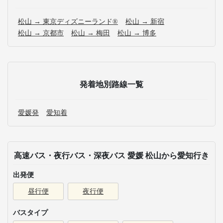
松山 → 東京ディズニーランド®
松山 → 新宿
松山 → 京都市
松山 → 梅田
松山 → 博多
発着地別路線一覧
愛媛発
愛知着
高速バス・夜行バス・深夜バス 愛媛 松山から愛知行き
出発便
昼行便
夜行便
バスタイプ