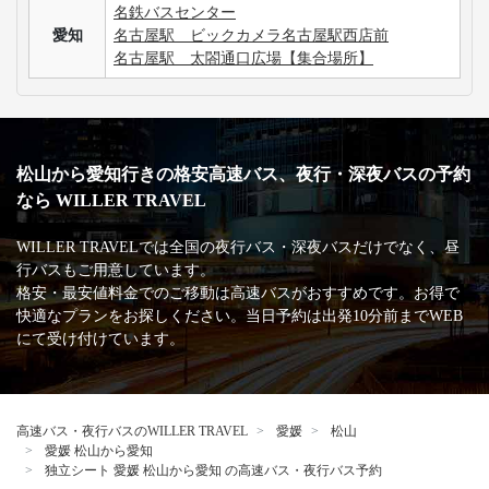
名鉄バスセンター
愛知
名古屋駅 ビックカメラ名古屋駅西店前
名古屋駅 太閤通口広場【集合場所】
松山から愛知行きの格安高速バス、夜行・深夜バスの予約
なら WILLER TRAVEL
WILLER TRAVELでは全国の夜行バス・深夜バスだけでなく、昼
行バスもご用意しています。
格安・最安値料金でのご移動は高速バスがおすすめです。お得で
快適なプランをお探しください。当日予約は出発10分前までWEB
にて受け付けています。
高速バス・夜行バスのWILLER TRAVEL
愛媛
松山
愛媛 松山から愛知
独立シート 愛媛 松山から愛知 の高速バス・夜行バス予約