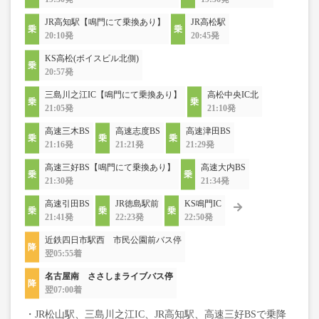
JR高知駅【鳴門にて乗換あり】
JR高松駅
20:10発
20:45発
KS高松(ボイスビル北側)
20:57発
三島川之江IC【鳴門にて乗換あり】
高松中央IC北
21:05発
21:10発
高速三木BS
高速志度BS
高速津田BS
21:16発
21:21発
21:29発
高速三好BS【鳴門にて乗換あり】
高速大内BS
21:30発
21:34発
高速引田BS
JR徳島駅前
KS鳴門IC
21:41発
22:23発
22:50発
近鉄四日市駅西 市民公園前バス停
翌05:55着
名古屋南 ささしまライブバス停
翌07:00着
・JR松山駅、三島川之江IC、JR高知駅、高速三好BSで乗降