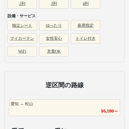
2列
3列
4列
設備・サービス
独立シート
ゆったり
座席指定
マイカーテン
女性安心
トイレ付き
WiFi
充電OK
逆区間の路線
愛知
→
松山
¥
6,100
～