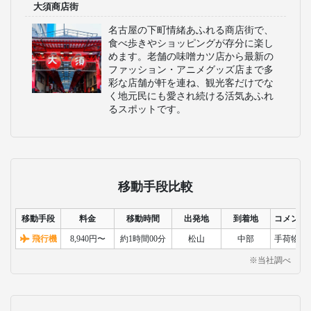
大須商店街
名古屋の下町情緒あふれる商店街で、
食べ歩きやショッピングが存分に楽し
めます。老舗の味噌カツ店から最新の
ファッション・アニメグッズ店まで多
彩な店舗が軒を連ね、観光客だけでな
く地元民にも愛され続ける活気あふれ
るスポットです。
移動手段比較
移動手段
料金
移動時間
出発地
到着地
コメント
飛行機
8,940円〜
約1時間00分
松山
中部
手荷物検
※当社調べ