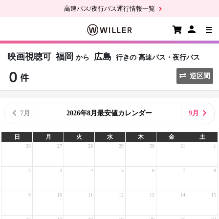
高速バス/夜行バス運行情報一覧
映画視聴可
福岡
広島
から
行きの
高速バス・夜行バス
逆区間
7月
2026年8月最安値カレンダー
9月
日
月
火
水
木
金
土
26
27
28
29
30
31
1
2
3
4
5
6
7
8
9
10
11
12
13
14
15