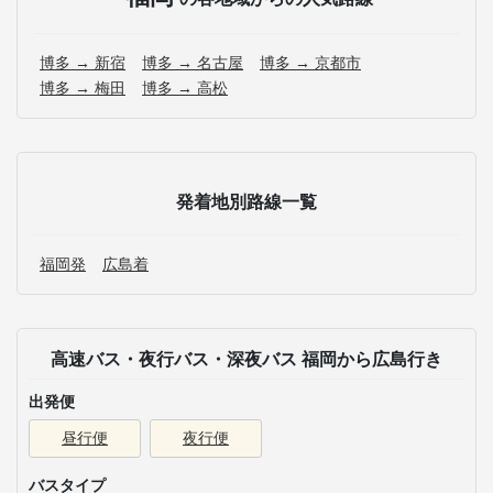
博多 → 新宿
博多 → 名古屋
博多 → 京都市
博多 → 梅田
博多 → 高松
発着地別路線一覧
福岡発
広島着
高速バス・夜行バス・深夜バス 福岡から広島行き
出発便
昼行便
夜行便
バスタイプ