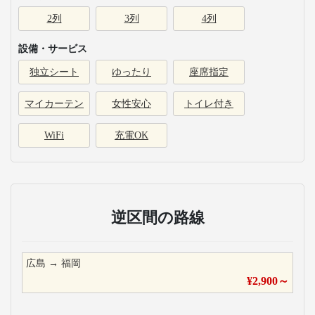
2列
3列
4列
設備・サービス
独立シート
ゆったり
座席指定
マイカーテン
女性安心
トイレ付き
WiFi
充電OK
逆区間の路線
広島
→
福岡
¥
2,900
～