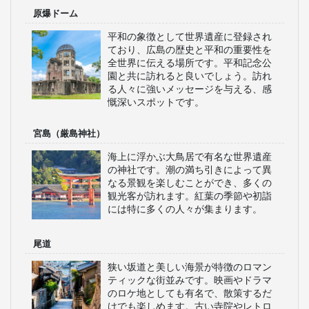
原爆ドーム
平和の象徴として世界遺産に登録され
ており、広島の歴史と平和の重要性を
全世界に伝える場所です。平和記念公
園と共に訪れると良いでしょう。訪れ
る人々に強いメッセージを与える、感
慨深いスポットです。
宮島（厳島神社）
海上に浮かぶ大鳥居で有名な世界遺産
の神社です。潮の満ち引きによって異
なる景観を楽しむことができ、多くの
観光客が訪れます。紅葉の季節や初詣
には特に多くの人々が集まります。
尾道
狭い坂道と美しい海景が特徴のロマン
ティックな街並みです。映画やドラマ
のロケ地としても有名で、散策するだ
けでも楽しめます。古い寺院やレトロ