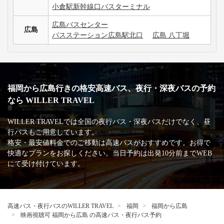
小倉駅新幹線口バスターミナル
広島バスセンター
広島
バスステーション広島駅北口
広島 八丁堀
福岡から広島行きの格安高速バス、夜行・深夜バスの予約
なら WILLER TRAVEL
WILLER TRAVELでは全国の夜行バス・深夜バスだけでなく、昼
行バスもご用意しています。
格安・最安値料金でのご移動は高速バスがおすすめです。お得で
快適なプランをお探しください。当日予約は出発10分前までWEB
にて受け付けています。
高速バス・夜行バスのWILLER TRAVEL
福岡
福岡から広島
映画視聴可 福岡から広島 の高速バス・夜行バス予約