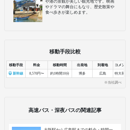
や港の景観が美しい観光地です。映画
やドラマの舞台にもなり、歴史散策や
食べ歩きが楽しめます。
移動手段比較
移動手段
料金
移動時間
出発地
到着地
コメント
新幹線
8,570円〜
約1時間10分
博多
広島
特大荷物
※当社調べ
高速バス・深夜バスの関連記事
大阪駅から広島駅までの料金・時間一