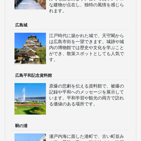
な建物が点在し、独特の風情を感じら
れます。
広島城
江戸時代に築かれた城で、天守閣から
は広島市街を一望できます。城跡や城
内の博物館では歴史や文化を学ぶこと
ができ、散策スポットとしても人気で
す。
広島平和記念資料館
原爆の悲劇を伝える資料館で、被爆の
記録や平和へのメッセージを展示して
います。平和学習や観光の両方で訪れ
る価値のある場所です。
鞆の浦
瀬戸内海に面した港町で、古い町並み