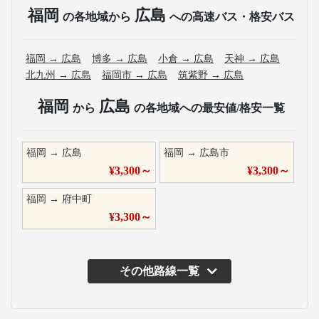
福岡
広島
の各地域から
への高速バス・格安バス
福岡
→
広島
博多
→
広島
小倉
→
広島
天神
→
広島
北九州
→
広島
福岡市
→
広島
筑紫野
→
広島
福岡
広島
から
の各地域への最安値/格安一覧
福岡
→
広島
福岡
→
広島市
¥
3,300
～
¥
3,300
～
福岡
→
府中町
¥
3,300
～
その他路線一覧