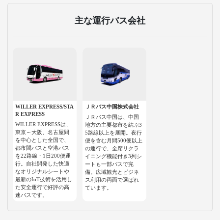
主な運行バス会社
WILLER EXPRESS/STA
ＪＲバス中国株式会社
R EXPRESS
ＪＲバス中国は、中国
WILLER EXPRESSは、
地方の主要都市を結ぶ3
東京～大阪、名古屋間
5路線以上を展開。夜行
を中心とした全国で、
便を含む月間500便以上
都市間バスと空港バス
の運行で、全席リクラ
を22路線・1日200便運
イニング機能付き3列シ
行。自社開発した快適
ートも一部バスで完
なオリジナルシートや
備。広域観光とビジネ
最新のIoT技術を活用し
ス利用の両面で選ばれ
た安全運行で好評の高
ています。
速バスです。