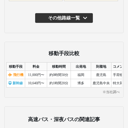
その他路線一覧
移動手段比較
移動手段
料金
移動時間
出発地
到着地
コメント
飛行機
11,000円〜
約0時間50分
福岡
鹿児島
手荷物検
新幹線
10,640円〜
約1時間20分
博多
鹿児島中央
特大荷物
※当社調べ
高速バス・深夜バスの関連記事