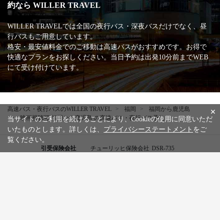
約なら WILLER TRAVEL
WILLER TRAVELでは全国の夜行バス・深夜バスだけでなく、昼
行バスもご用意しています。
格安・最安値料金でのご移動は高速バスがおすすめです。お得で
快適なプランをお探しください。当日予約は出発10分前までWEB
にて受け付けています。
高速バス・夜行バスのWILLER TRAVEL
福岡
福岡から鹿児島
×
映画視聴可 福岡から鹿児島 の高速バス・夜行バス予約
当サイトのご利用を続けることにより、Cookieの使用に同意いただ
いたものとします。詳しくは、
プライバシーステートメント
をご
覧ください。
引受保険会社
チューリッヒ保険会社
DSR-735
WILLER公式SNSアカウント