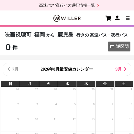
高速バス/夜行バス運行情報一覧
映画視聴可
福岡
鹿児島
から
行きの
高速バス・夜行バス
逆区間
7月
2026年8月最安値カレンダー
9月
日
月
火
水
木
金
土
26
27
28
29
30
31
1
2
3
4
5
6
7
8
9
10
11
12
13
14
15