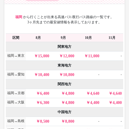
福岡
から
行くことが出来る高速バス/夜行バス路線の一覧です。
3ヶ月先までの最安値情報を表示しております。
区間
8月
9月
10月
11月
関東地方
福岡→東京
-
15,000
12,000
11,000
東海地方
福岡→愛知
-
-
10,400
10,800
関西地方
福岡→京都
6,400
4,800
4,640
4,640
福岡→大阪
6,300
4,800
4,400
4,400
中国地方
福岡→島根
-
-
8,500
8,800