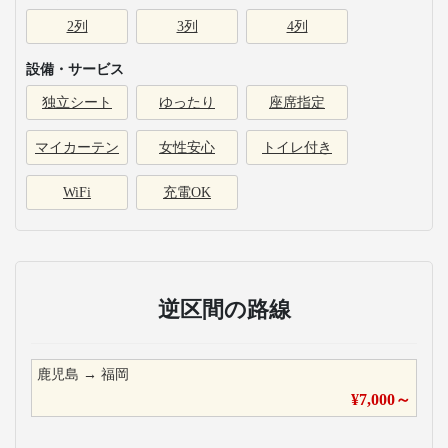
2列
3列
4列
設備・サービス
独立シート
ゆったり
座席指定
マイカーテン
女性安心
トイレ付き
WiFi
充電OK
逆区間の路線
鹿児島
→
福岡
¥
7,000
～