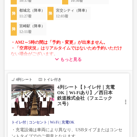
10:37着
10:50着
都城北（降車）
宮交シティ（降車）
11:27着
12:03着
宮崎駅（降車）
12:11着
・AM2～5時の間は「予約・変更」が出来ません。
・「空席状況」はリアルタイムではないため予約いただけ
ない場合がございます。
もっと見る
・車両は予告なく変更となる場合がございます。これに伴
い、座席やシート設備が変更となる場合がございますの
で、あらかじめご了承ください。
4列シート
トイレ付き
4列シート【トイレ付｜充電
OK｜Wi-Fiあり】／西日本
鉄道株式会社（フェニック
ス号）
トイレ付
コンセント
Wi-Fi
充電OK
・充電設備は車両により異なり、USBタイプまたはコンセ
ントタイプでのご用意となります。