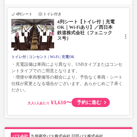
い、座席やシート設備が変更となる場合がございますの
で、あらかじめご了承ください。
4列シート
トイレ付き
4列シート【トイレ付｜充電
OK｜Wi-Fiあり】／西日本
鉄道株式会社（フェニック
ス号）
トイレ付
コンセント
Wi-Fi
充電OK
・充電設備は車両により異なり、USBタイプまたはコンセ
ントタイプでのご用意となります。
・増便や車両整備等の都合により、予告なく車両・シート
仕様が変更となる場合がございます。あらかじめご了承く
ださい。
¥3,610〜
予約に進む
大人
九州産交バス株式会社,日田バス株式会社