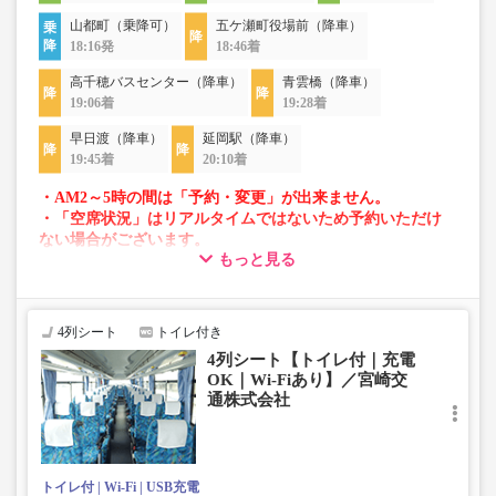
山都町（乗降可）
五ケ瀬町役場前（降車）
18:16発
18:46着
高千穂バスセンター（降車）
青雲橋（降車）
19:06着
19:28着
早日渡（降車）
延岡駅（降車）
19:45着
20:10着
・AM2～5時の間は「予約・変更」が出来ません。
・「空席状況」はリアルタイムではないため予約いただけ
ない場合がございます。
もっと見る
・車両は予告なく変更となる場合がございます。これに伴
い、座席やシート設備が変更となる場合がございますの
で、あらかじめご了承ください。
4列シート
トイレ付き
4列シート【トイレ付｜充電
OK｜Wi-Fiあり】／宮崎交
通株式会社
トイレ付
Wi-Fi
USB充電