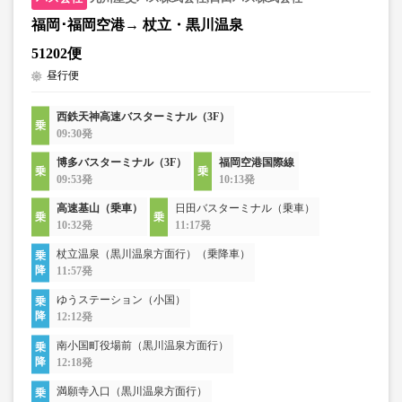
福岡･福岡空港→ 杖立・黒川温泉
51202便
昼行便
西鉄天神高速バスターミナル（3F）
09:30発
博多バスターミナル（3F）
福岡空港国際線
09:53発
10:13発
高速基山（乗車）
日田バスターミナル（乗車）
10:32発
11:17発
杖立温泉（黒川温泉方面行）（乗降車）
11:57発
ゆうステーション（小国）
12:12発
南小国町役場前（黒川温泉方面行）
12:18発
満願寺入口（黒川温泉方面行）