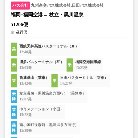
九州産交バス株式会社,日田バス株式会社
福岡･福岡空港→ 杖立・黒川温泉
51206便
昼行便
西鉄天神高速バスターミナル（3F）
12:40発
博多バスターミナル（3F）
福岡空港国際線
13:03発
13:23発
高速基山（乗車）
日田バスターミナル（乗車）
13:42発
14:27発
杖立温泉（黒川温泉方面行）（乗降車）
15:07発
ゆうステーション（小国）
15:22発
南小国町役場前（黒川温泉方面行）
15:28発