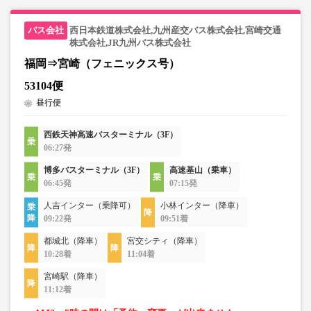
西日本鉄道株式会社,九州産交バス株式会社,宮崎交通
株式会社,JR九州バス株式会社
福岡⇒宮崎（フェニックス号）
53104便
昼行便
西鉄天神高速バスターミナル（3F）
06:27発
博多バスターミナル（3F）
高速基山（乗車）
06:45発
07:15発
人吉インター（乗降可）
小林インター（降車）
09:22発
09:51着
都城北（降車）
宮交シティ（降車）
10:28着
11:04着
宮崎駅（降車）
11:12着