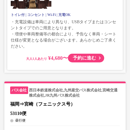
トイレ付
コンセント
Wi-Fi
充電OK
・充電設備は車両により異なり、USBタイプまたはコンセ
ントタイプでのご用意となります。
・増便や車両整備等の都合により、予告なく車両・シート
仕様が変更となる場合がございます。あらかじめご了承く
ださい。
¥4,680〜
予約に進む
大人
西日本鉄道株式会社,九州産交バス株式会社,宮崎交通
株式会社,JR九州バス株式会社
福岡⇒宮崎（フェニックス号）
53110便
昼行便