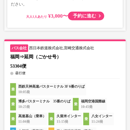
ださい。
¥3,000〜
予約に進む
大人
西日本鉄道株式会社,宮崎交通株式会社
福岡⇒延岡（ごかせ号）
53304便
昼行便
西鉄天神高速バスターミナル 3F 6番のりば
10:05発
博多バスターミナル 35番のりば
福岡空港国際線
10:25発
10:45発
高速基山（乗車）
久留米インター
八女インター
11:04発
11:15発
11:24発