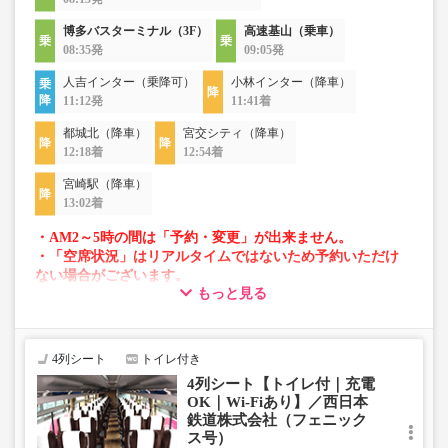
博多バスターミナル（3F）
高速基山（乗車）
08:35発
09:05発
人吉インター（乗降可）
小林インター（降車）
11:12発
11:41着
都城北（降車）
宮交シティ（降車）
12:18着
12:54着
宮崎駅（降車）
13:02着
・AM2～5時の間は「予約・変更」が出来ません。
・「空席状況」はリアルタイムではないため予約いただけ
ない場合がございます。
もっと見る
・車両は予告なく変更となる場合がございます。これに伴
い、座席やシート設備が変更となる場合がございますの
で、あらかじめご了承ください。
4列シート
トイレ付き
4列シート【トイレ付｜充電
OK｜Wi-Fiあり】／西日本
鉄道株式会社（フェニック
ス号）