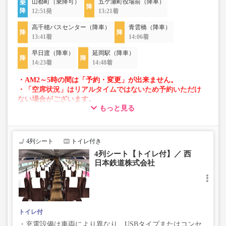
山都町（乗降可）
五ケ瀬町役場前（降車）
12:51発
13:21着
高千穂バスセンター（降車）
青雲橋（降車）
13:41着
14:06着
早日渡（降車）
延岡駅（降車）
14:23着
14:48着
・AM2～5時の間は「予約・変更」が出来ません。
・「空席状況」はリアルタイムではないため予約いただけ
ない場合がございます。
もっと見る
・車両は予告なく変更となる場合がございます。これに伴
い、座席やシート設備が変更となる場合がございますの
で、あらかじめご了承ください。
4列シート
トイレ付き
4列シート【トイレ付】／ 西
日本鉄道株式会社
トイレ付
・充電設備は車両により異なり、USBタイプまたはコンセ