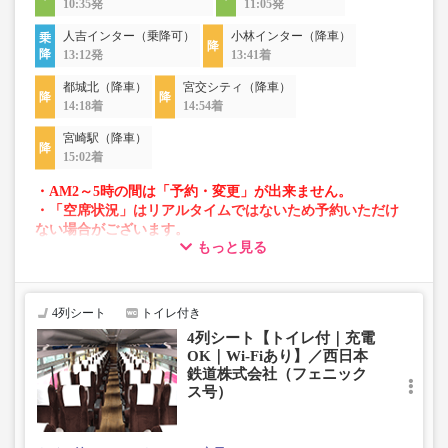
10:35発
11:05発
人吉インター（乗降可）
小林インター（降車）
13:12発
13:41着
都城北（降車）
宮交シティ（降車）
14:18着
14:54着
宮崎駅（降車）
15:02着
・AM2～5時の間は「予約・変更」が出来ません。
・「空席状況」はリアルタイムではないため予約いただけ
ない場合がございます。
もっと見る
・車両は予告なく変更となる場合がございます。これに伴
い、座席やシート設備が変更となる場合がございますの
で、あらかじめご了承ください。
4列シート
トイレ付き
4列シート【トイレ付｜充電
OK｜Wi-Fiあり】／西日本
鉄道株式会社（フェニック
ス号）