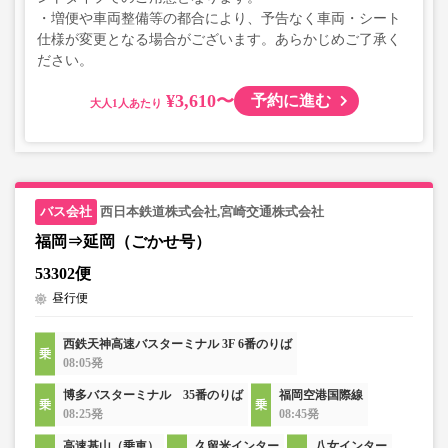
・増便や車両整備等の都合により、予告なく車両・シート
仕様が変更となる場合がございます。あらかじめご了承く
ださい。
¥3,610〜
予約に進む
大人
西日本鉄道株式会社,宮崎交通株式会社
福岡⇒延岡（ごかせ号）
53302便
昼行便
西鉄天神高速バスターミナル 3F 6番のりば
08:05発
博多バスターミナル 35番のりば
福岡空港国際線
08:25発
08:45発
高速基山（乗車）
久留米インター
八女インター