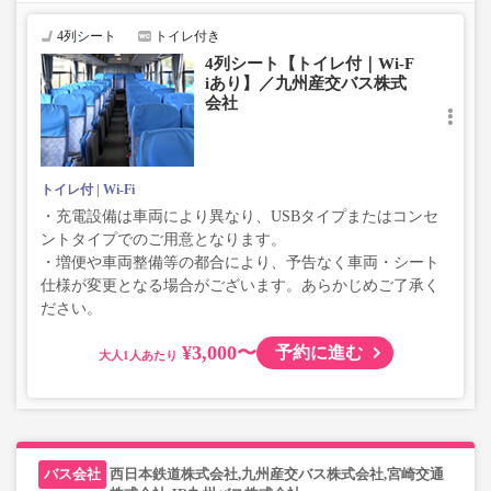
で、あらかじめご了承ください。
4列シート
トイレ付き
4列シート【トイレ付｜Wi-F
iあり】／九州産交バス株式
会社
トイレ付
Wi-Fi
・充電設備は車両により異なり、USBタイプまたはコンセ
ントタイプでのご用意となります。
・増便や車両整備等の都合により、予告なく車両・シート
仕様が変更となる場合がございます。あらかじめご了承く
ださい。
¥3,000〜
予約に進む
大人
西日本鉄道株式会社,九州産交バス株式会社,宮崎交通