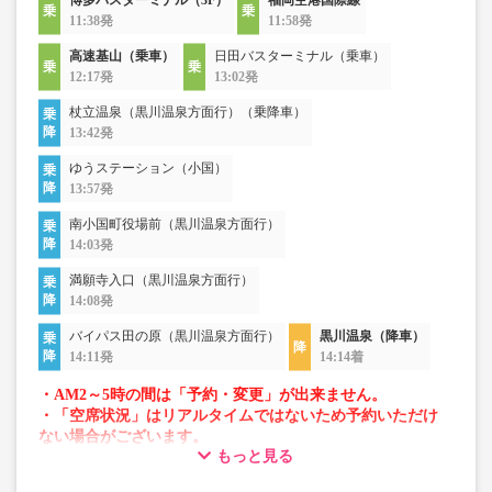
博多バスターミナル（3F）
福岡空港国際線
11:38発
11:58発
高速基山（乗車）
日田バスターミナル（乗車）
12:17発
13:02発
杖立温泉（黒川温泉方面行）（乗降車）
13:42発
ゆうステーション（小国）
13:57発
南小国町役場前（黒川温泉方面行）
14:03発
満願寺入口（黒川温泉方面行）
14:08発
バイパス田の原（黒川温泉方面行）
黒川温泉（降車）
14:11発
14:14着
・AM2～5時の間は「予約・変更」が出来ません。
・「空席状況」はリアルタイムではないため予約いただけ
ない場合がございます。
もっと見る
・車両は予告なく変更となる場合がございます。これに伴
い、座席やシート設備が変更となる場合がございますの