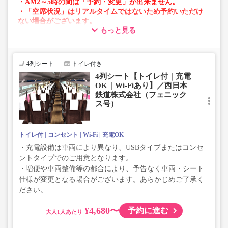
・AM2～5時の間は「予約・変更」が出来ません。
・「空席状況」はリアルタイムではないため予約いただけ
ない場合がございます。
もっと見る
・車両は予告なく変更となる場合がございます。これに伴
い、座席やシート設備が変更となる場合がございますの
で、あらかじめご了承ください。
4列シート
トイレ付き
4列シート【トイレ付｜充電
OK｜Wi-Fiあり】／西日本
鉄道株式会社（フェニック
ス号）
トイレ付
コンセント
Wi-Fi
充電OK
・充電設備は車両により異なり、USBタイプまたはコンセ
ントタイプでのご用意となります。
・増便や車両整備等の都合により、予告なく車両・シート
仕様が変更となる場合がございます。あらかじめご了承く
ださい。
¥4,680〜
予約に進む
大人