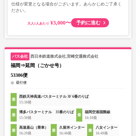
仕様が変更となる場合がございます。あらかじめご了承く
ださい。
¥3,000〜
予約に進む
大人
西日本鉄道株式会社,宮崎交通株式会社
福岡⇒延岡（ごかせ号）
53306便
昼行便
西鉄天神高速バスターミナル 3F 6番のりば
15:30発
博多バスターミナル 35番のりば
福岡空港国際線
15:50発
16:10発
高速基山（乗車）
久留米インター
八女インター
16:29発
16:40発
16:49発