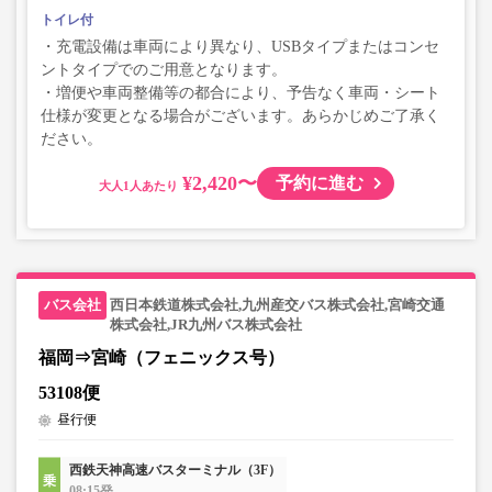
トイレ付
・充電設備は車両により異なり、USBタイプまたはコンセ
ントタイプでのご用意となります。
・増便や車両整備等の都合により、予告なく車両・シート
仕様が変更となる場合がございます。あらかじめご了承く
ださい。
¥2,420〜
予約に進む
大人
西日本鉄道株式会社,九州産交バス株式会社,宮崎交通
株式会社,JR九州バス株式会社
福岡⇒宮崎（フェニックス号）
53108便
昼行便
西鉄天神高速バスターミナル（3F）
08:15発