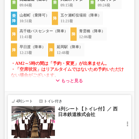
09:04発
09:15発
09:24発
山都町（乗降可）
五ケ瀬町役場前（降車）
10:51発
11:21着
高千穂バスセンター（降車）
青雲橋（降車）
11:41着
12:06着
早日渡（降車）
延岡駅（降車）
12:23着
12:48着
・AM2～5時の間は「予約・変更」が出来ません。
・「空席状況」はリアルタイムではないため予約いただけ
ない場合がございます。
もっと見る
・車両は予告なく変更となる場合がございます。これに伴
い、座席やシート設備が変更となる場合がございますの
で、あらかじめご了承ください。
4列シート
トイレ付き
4列シート【トイレ付】／ 西
日本鉄道株式会社