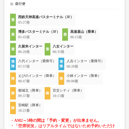
昼行便
西鉄天神高速バスターミナル（3F）
05:27発
博多バスターミナル（3F）
高速基山（乗車）
05:45発
06:15発
久留米インター
八女インター
06:26発
06:35発
八代インター（乗降可）
人吉インター（乗降可）
07:57発
08:28発
えびのインター（降車）
小林インター（降車）
08:47着
09:00着
都城北（降車）
宮交シティ（降車）
09:37着
10:13着
宮崎駅（降車）
10:21着
・AM2～5時の間は「予約・変更」が出来ません。
・「空席状況」はリアルタイムではないため予約いただけ