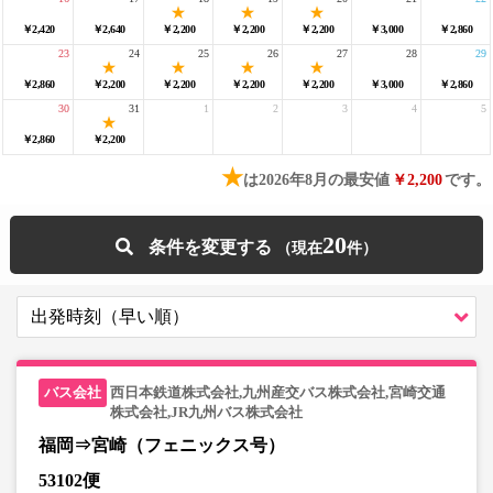
￥2,420
￥2,640
￥2,200
￥2,200
￥2,200
￥3,000
￥2,860
23
24
25
26
27
28
29
￥2,860
￥2,200
￥2,200
￥2,200
￥2,200
￥3,000
￥2,860
30
31
1
2
3
4
5
￥2,860
￥2,200
★
は2026年8月の最安値
￥2,200
です。
20
条件を変更する
西日本鉄道株式会社,九州産交バス株式会社,宮崎交通
株式会社,JR九州バス株式会社
福岡⇒宮崎（フェニックス号）
53102便