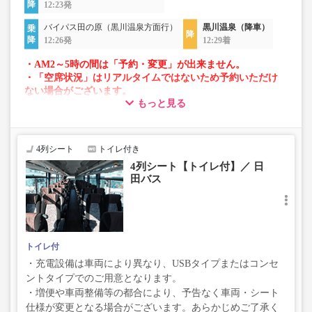
12:23発
バイパス田の原（黒川温泉方面行）
黒川温泉（降車）
12:26発
12:29着
・AM2～5時の間は「予約・変更」が出来ません。
・「空席状況」はリアルタイムではないため予約いただけ
ない場合がございます。
もっと見る
・車両は予告なく変更となる場合がございます。これに伴
い、座席やシート設備が変更となる場合がございますの
で、あらかじめご了承ください。
4列シート
トイレ付き
4列シート【トイレ付】／ 日
田バス
トイレ付
・充電設備は車両により異なり、USBタイプまたはコンセ
ントタイプでのご用意となります。
・増便や車両整備等の都合により、予告なく車両・シート
仕様が変更となる場合がございます。あらかじめご了承く