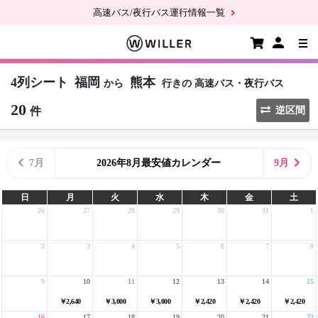
高速バス/夜行バス運行情報一覧
4列シート
福岡
熊本
から
行きの
高速バス・夜行バス
20
件
逆区間
7月
2026年8月最安値カレンダー
9月
日
月
火
水
木
金
土
26
27
28
29
30
31
1
2
3
4
5
6
7
8
9
10
11
12
13
14
15
￥2,640
￥3,000
￥3,000
￥2,420
￥2,420
￥2,420
16
17
18
19
20
21
22