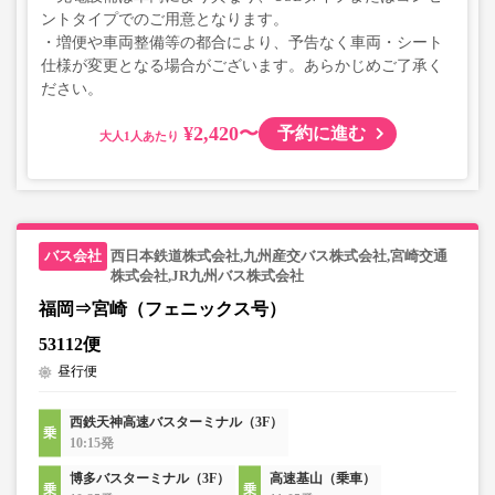
ントタイプでのご用意となります。
・増便や車両整備等の都合により、予告なく車両・シート
仕様が変更となる場合がございます。あらかじめご了承く
ださい。
¥2,420〜
予約に進む
大人
西日本鉄道株式会社,九州産交バス株式会社,宮崎交通
株式会社,JR九州バス株式会社
福岡⇒宮崎（フェニックス号）
53112便
昼行便
西鉄天神高速バスターミナル（3F）
10:15発
博多バスターミナル（3F）
高速基山（乗車）