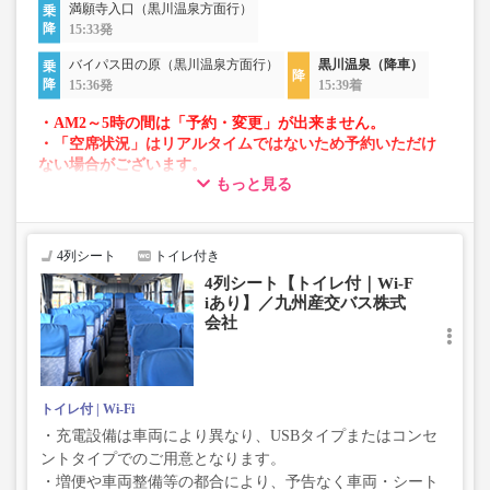
満願寺入口（黒川温泉方面行）
15:33発
バイパス田の原（黒川温泉方面行）
黒川温泉（降車）
15:36発
15:39着
・AM2～5時の間は「予約・変更」が出来ません。
・「空席状況」はリアルタイムではないため予約いただけ
ない場合がございます。
もっと見る
・車両は予告なく変更となる場合がございます。これに伴
い、座席やシート設備が変更となる場合がございますの
で、あらかじめご了承ください。
4列シート
トイレ付き
4列シート【トイレ付｜Wi-F
iあり】／九州産交バス株式
会社
トイレ付
Wi-Fi
・充電設備は車両により異なり、USBタイプまたはコンセ
ントタイプでのご用意となります。
・増便や車両整備等の都合により、予告なく車両・シート