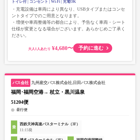
トイレ付
コンセント
Wi-Fi
充電OK
・充電設備は車両により異なり、USBタイプまたはコンセ
ントタイプでのご用意となります。
・増便や車両整備等の都合により、予告なく車両・シート
仕様が変更となる場合がございます。あらかじめご了承く
ださい。
¥4,680〜
予約に進む
大人
九州産交バス株式会社,日田バス株式会社
福岡･福岡空港→ 杖立・黒川温泉
51204便
昼行便
西鉄天神高速バスターミナル（3F）
11:15発