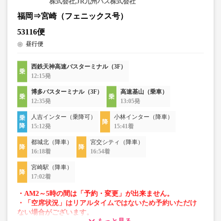
株式会社,JR九州バス株式会社
福岡⇒宮崎（フェニックス号）
53116便
昼行便
西鉄天神高速バスターミナル（3F）
12:15発
博多バスターミナル（3F）
高速基山（乗車）
12:35発
13:05発
人吉インター（乗降可）
小林インター（降車）
15:12発
15:41着
都城北（降車）
宮交シティ（降車）
16:18着
16:54着
宮崎駅（降車）
17:02着
・AM2～5時の間は「予約・変更」が出来ません。
・「空席状況」はリアルタイムではないため予約いただけ
ない場合がございます。