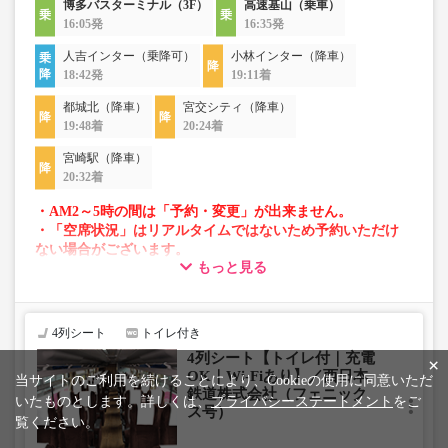
博多バスターミナル（3F）
高速基山（乗車）
16:05発
16:35発
人吉インター（乗降可）
小林インター（降車）
18:42発
19:11着
都城北（降車）
宮交シティ（降車）
19:48着
20:24着
宮崎駅（降車）
20:32着
・AM2～5時の間は「予約・変更」が出来ません。
・「空席状況」はリアルタイムではないため予約いただけ
ない場合がございます。
もっと見る
・車両は予告なく変更となる場合がございます。これに伴
い、座席やシート設備が変更となる場合がございますの
で、あらかじめご了承ください。
4列シート
トイレ付き
4列シート【トイレ付｜充電
×
OK｜Wi-Fiあり】／西日本
当サイトのご利用を続けることにより、Cookieの使用に同意いただ
鉄道株式会社（フェニック
いたものとします。詳しくは、
プライバシーステートメント
をご
ス号）
覧ください。