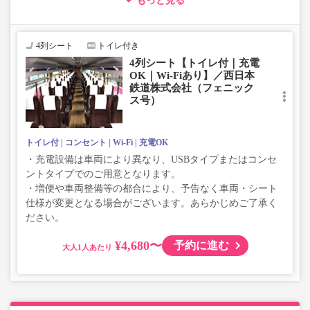
もっと見る
・車両は予告なく変更となる場合がございます。これに伴
い、座席やシート設備が変更となる場合がございますの
で、あらかじめご了承ください。
4列シート
トイレ付き
4列シート【トイレ付｜充電
OK｜Wi-Fiあり】／西日本
鉄道株式会社（フェニック
ス号）
トイレ付
コンセント
Wi-Fi
充電OK
・充電設備は車両により異なり、USBタイプまたはコンセ
ントタイプでのご用意となります。
・増便や車両整備等の都合により、予告なく車両・シート
仕様が変更となる場合がございます。あらかじめご了承く
ださい。
¥4,680〜
予約に進む
大人