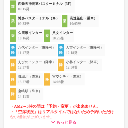
西鉄天神高速バスターミナル（3F）
09:15発
博多バスターミナル（3F）
高速基山（乗車）
09:35発
10:05発
久留米インター
八女インター
10:16発
10:25発
八代インター（乗降可）
人吉インター（乗降可）
11:47発
12:18発
えびのインター（降車）
小林インター（降車）
12:37着
12:50着
都城北（降車）
宮交シティ（降車）
13:27着
14:03着
宮崎駅（降車）
14:11着
・AM2～5時の間は「予約・変更」が出来ません。
・「空席状況」はリアルタイムではないため予約いただけ
ない場合がございます。
もっと見る
・車両は予告なく変更となる場合がございます。これに伴