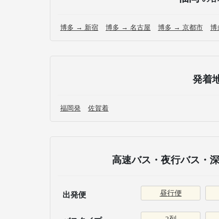
博多 → 新宿
博多 → 名古屋
博多 → 京都市
博
発着
福岡発
佐賀着
高速バス・夜行バス・深
昼行便
出発便