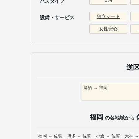
2列
バスタイプ
独立シート
設備・サービス
女性安心
逆
鳥栖
→
福岡
福岡
の各地域から
福岡
→
佐賀
博多
→
佐賀
小倉
→
佐賀
天神