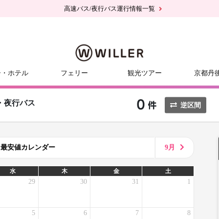
高速バス/夜行バス運行情報一覧
ー・ホテル
フェリー
観光ツアー
京都丹
・夜行バス
逆区間
8月最安値カレンダー
9月
水
木
金
土
29
30
31
1
5
6
7
8