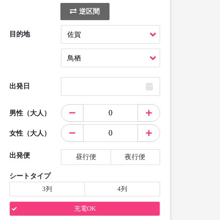
逆区間
目的地
出発日
男性（大人）
女性（大人）
出発便
昼行便
夜行便
シートタイプ
3列
4列
充電OK