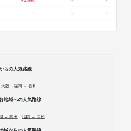
2,690
-
-
-
-
-
からの人気路線
 大阪
福岡 → 香川
各地域への人気路線
岡 → 梅田
福岡 → 高松
地域からの人気路線