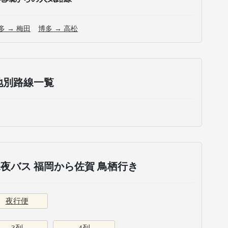
多 → 梅田
博多 → 高松
地別路線一覧
夜バス 福岡から佐賀 鳥栖行き
夜行便