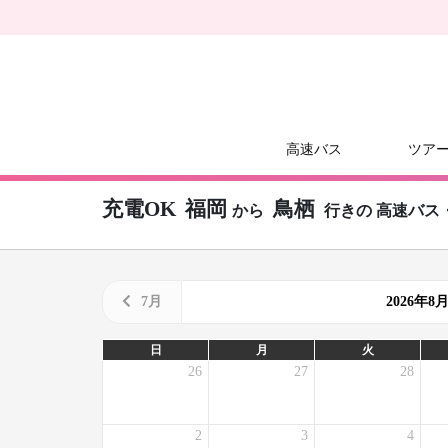
高速バス
ツア
充電OK
福岡
鳥栖
から
行きの
高速バス
7月
2026年
日
月
火
26
27
28
2
3
4