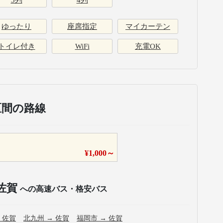
3列
4列
ゆったり
座席指定
マイカーテン
トイレ付き
WiFi
充電OK
区間の路線
¥
1,000
～
佐賀
への高速バス・格安バス
→
佐賀
北九州
→
佐賀
福岡市
→
佐賀