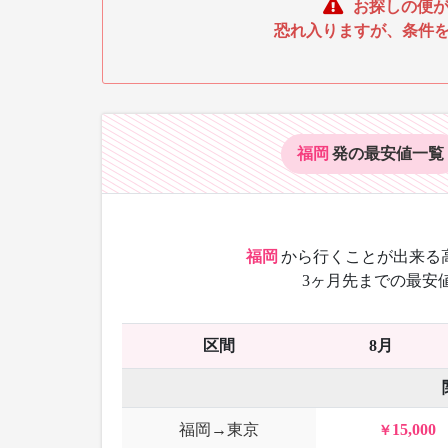
お探しの便が
恐れ入りますが、条件
福岡
発の最安値
一覧
福岡
から
行くことが出来る
3ヶ月先までの最安
区間
8月
福岡→東京
15,000