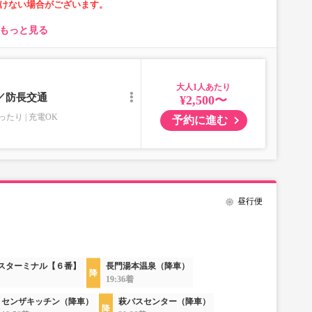
けない場合がございます。
もっと見る
大人
)／防長交通
¥2,500〜
ったり
充電OK
予約に進む
昼行便
バスターミナル【６番】
長門湯本温泉（降車）
19:36着
センザキッチン（降車）
萩バスセンター（降車）