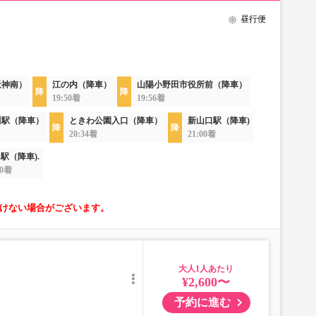
昼行便
天神南）
江の内（降車）
山陽小野田市役所前（降車）
19:50着
19:56着
川駅（降車）
ときわ公園入口（降車）
新山口駅（降車)
20:34着
21:00着
駅（降車).
30着
けない場合がございます。
大人
¥2,600〜
予約に進む