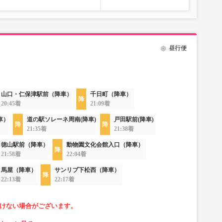
昼行便
山口・仁保津駅前（降車）
千日町（降車）
20:45着
21:09着
車）
道の駅ソレーネ周南(降車)
戸田駅前(降車)
21:35着
21:38着
徳山駅前（降車）
動物園文化会館入口（降車）
21:58着
22:04着
馬屋（降車）
サンリブ下松西（降車）
22:13着
22:17着
けない場合がございます。