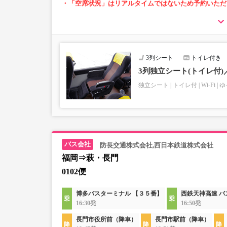
・「空席状況」はリアルタイムではないため予約いただ
・長旅も安心の車内トイレ完備
・各座席に充電設備あり(USB又はコンセント)
・車内を常時換気、車内を清掃、除菌
3列シート
トイレ付き
3列独立シート(トイレ付
独立シート
トイレ付
Wi-Fi
ゆ
防長交通株式会社,西日本鉄道株式会社
福岡⇒萩・長門
0102便
博多バスターミナル 【３５番】
西鉄天神高速 
16:30発
16:50発
長門市役所前（降車）
長門市駅前（降車）