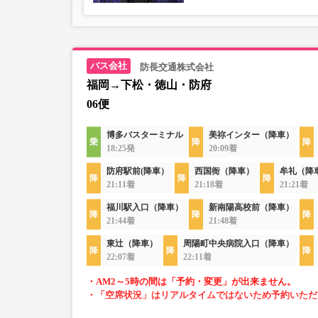
防長交通株式会社
福岡→下松・徳山・防府
06便
博多バスターミナル
美祢インター（降車）
18:25発
20:09着
防府駅前(降車）
西国衙（降車）
牟礼（降
21:11着
21:18着
21:21着
福川駅入口（降車）
新南陽高校前（降車）
21:44着
21:48着
東辻（降車）
周陽町中央病院入口（降車）
22:07着
22:11着
・AM2～5時の間は「予約・変更」が出来ません。
・「空席状況」はリアルタイムではないため予約いただ