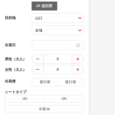
逆区間
目的地
出発日
男性（大人）
女性（大人）
出発便
昼行便
夜行便
シートタイプ
3列
4列
充電OK