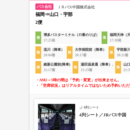
ＪＲバス中国株式会社
福岡⇒山口・宇部
2便
博多バスターミナル（35番のりば）
福岡天神（
17:25発
17:39発
流川（降車）
大学病院前（降車）
宇部新
20:04着
20:17着
20:21着
維新公園前(降車)
湯田温泉通（降車）.
山口
21:17着
21:23着
21:
・AM2～5時の間は「予約・変更」が出来ません。
・「空席状況」はリアルタイムではないため予約いただ
4列シート
4列シート／JRバス中国