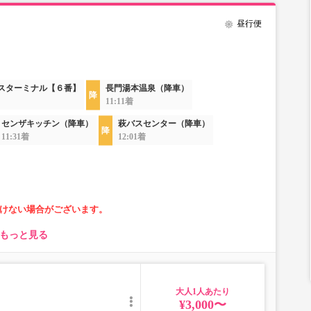
昼行便
バスターミナル【６番】
長門湯本温泉（降車）
11:11着
センザキッチン（降車）
萩バスセンター（降車）
11:31着
12:01着
けない場合がございます。
もっと見る
大人
¥3,000〜