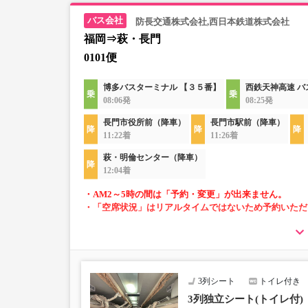
防長交通株式会社,西日本鉄道株式会社
福岡⇒萩・長門
0101便
博多バスターミナル 【３５番】
西鉄天神高速 
08:06発
08:25発
長門市役所前（降車）
長門市駅前（降車）
11:22着
11:26着
萩・明倫センター（降車）
12:04着
・AM2～5時の間は「予約・変更」が出来ません。
・「空席状況」はリアルタイムではないため予約いただ
・長旅も安心の車内トイレ完備
・各座席に充電設備あり(USB又はコンセント)
・車内を常時換気、車内を清掃、除菌
3列シート
トイレ付き
3列独立シート(トイレ付)