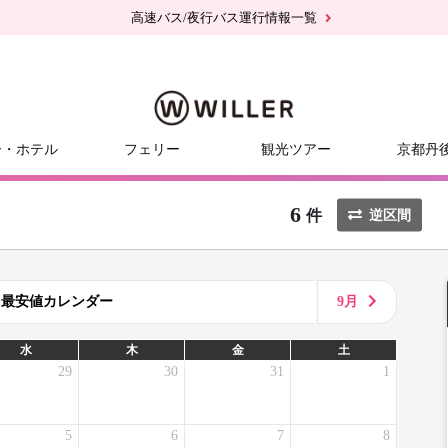
高速バス/夜行バス運行情報一覧
ー・ホテル
フェリー
観光ツアー
京都丹
6
件
逆区間
8月最安値カレンダー
9月
水
木
金
土
29
30
31
1
5
6
7
8