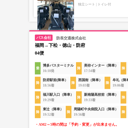
独立シート
トイレ付
防長交通株式会社
福岡→下松・徳山・防府
04便
博多バスターミナル
美祢インター（降車）
16:10発
17:54着
防府駅前(降車）
西国衙（降車）
牟礼（降
18:56着
19:03着
19:06着
福川駅入口（降車）
新南陽高校前（降車）
19:29着
19:33着
東辻（降車）
周陽町中央病院入口（降車）
19:52着
19:56着
・AM2～5時の間は「予約・変更」が出来ません。