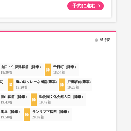
予約に進む
昼行便
山口・仁保津駅前（降車）
千日町（降車）
18:30着
18:54着
車）
道の駅ソレーネ周南(降車)
戸田駅前(降車)
19:20着
19:23着
徳山駅前（降車）
動物園文化会館入口（降車）
19:43着
19:49着
馬屋（降車）
サンリブ下松西（降車）
19:58着
20:02着