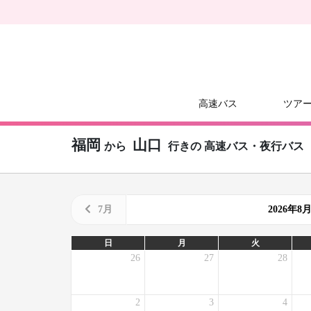
高速バス
ツア
福岡
山口
から
行きの
高速バス・夜行バス
7月
2026年
日
月
火
26
27
28
2
3
4