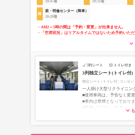
19:47着
19:51着
萩・明倫センター（降車）
20:29着
・AM2～5時の間は「予約・変更」が出来ません。
・「空席状況」はリアルタイムではないため予約いただ
・長旅も安心の車内トイレ完備
・各座席に充電設備あり(USB又はコンセント)
・車内を常時換気、車内を清掃、除菌
3列シート
トイレ付き
3列独立シート(トイレ付)
独立シート
トイレ付
コンセン
一人掛け大型リクライニン
■使用車両は、予告なく変
■車内は禁煙となっており
■高速バスでは、必ずシー
す。