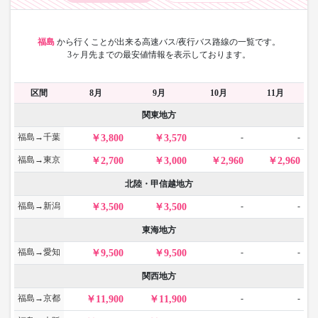
福島
から
行くことが出来る高速バス/夜行バス路線の一覧です。
3ヶ月先までの最安値情報を表示しております。
区間
8月
9月
10月
11月
関東地方
福島→千葉
-
-
3,800
3,570
福島→東京
2,700
3,000
2,960
2,960
北陸・甲信越地方
福島→新潟
-
-
3,500
3,500
東海地方
福島→愛知
-
-
9,500
9,500
関西地方
福島→京都
-
-
11,900
11,900