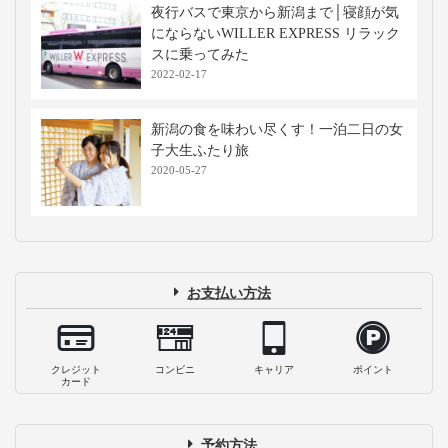
夜行バスで東京から新潟まで│寝顔が気
にならないWILLER EXPRESS リラック
スに乗ってみた
2022-02-17
新潟の食を味わい尽くす！一泊二日の女
子大生ふたり旅
2020-05-27
お支払い方法
クレジット
コンビニ
キャリア
ポイント
カード
予約方法