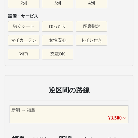
2列
3列
4列
設備・サービス
独立シート
ゆったり
座席指定
マイカーテン
女性安心
トイレ付き
WiFi
充電OK
逆区間の路線
新潟
→
福島
¥
3,500
～