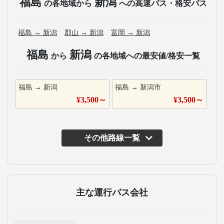
福島
新潟
の各地域から
への高速バス・格安バス
福島
→
新潟
郡山
→
新潟
富岡
→
新潟
福島
新潟
から
の各地域への最安値/格安一覧
福島
→
新潟
福島
→
新潟市
¥
3,500
～
¥
3,500
～
その他路線一覧
主な運行バス会社