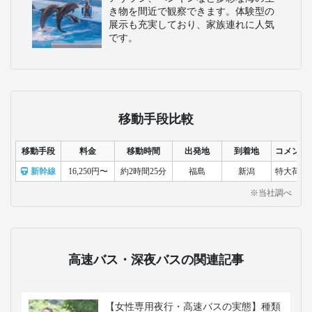
き物を間近で観察できます。体験型の
展示も充実しており、家族連れに人気
です。
移動手段比較
移動手段
料金
移動時間
出発地
到着地
コメント
新幹線
16,250円〜
約2時間25分
福島
新潟
特大荷物
※当社調べ
高速バス・深夜バスの関連記事
【女性専用夜行・高速バスの実態】種類