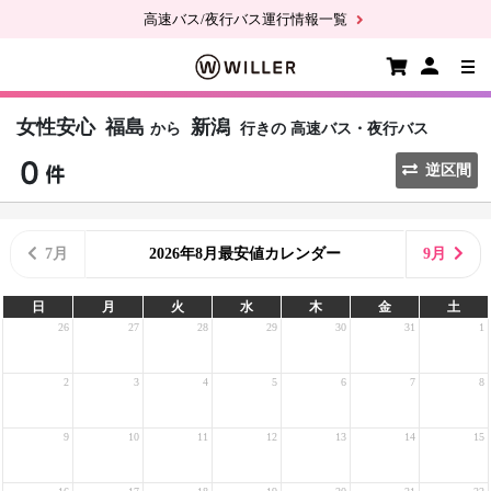
高速バス/夜行バス運行情報一覧
女性安心
福島
新潟
から
行きの
高速バス・夜行バス
逆区間
7月
2026年8月最安値カレンダー
9月
日
月
火
水
木
金
土
26
27
28
29
30
31
1
2
3
4
5
6
7
8
9
10
11
12
13
14
15