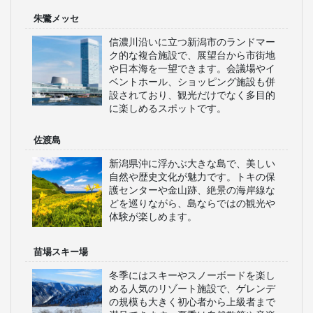
朱鷺メッセ
信濃川沿いに立つ新潟市のランドマー
ク的な複合施設で、展望台から市街地
や日本海を一望できます。会議場やイ
ベントホール、ショッピング施設も併
設されており、観光だけでなく多目的
に楽しめるスポットです。
佐渡島
新潟県沖に浮かぶ大きな島で、美しい
自然や歴史文化が魅力です。トキの保
護センターや金山跡、絶景の海岸線な
どを巡りながら、島ならではの観光や
体験が楽しめます。
苗場スキー場
冬季にはスキーやスノーボードを楽し
める人気のリゾート施設で、ゲレンデ
の規模も大きく初心者から上級者まで