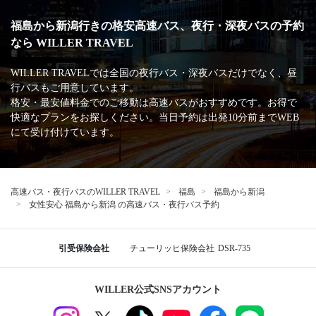
福島から新潟行きの格安高速バス、夜行・深夜バスの予約
なら WILLER TRAVEL
WILLER TRAVELでは全国の夜行バス・深夜バスだけでなく、昼
行バスもご用意しています。
格安・最安値料金でのご移動は高速バスがおすすめです。お得で
快適なプランをお探しください。当日予約は出発10分前までWEB
にて受け付けています。
高速バス・夜行バスのWILLER TRAVEL
福島
福島から新潟
女性安心 福島から新潟 の高速バス・夜行バス予約
引受保険会社
チューリッヒ保険会社
DSR-735
WILLER公式SNSアカウント