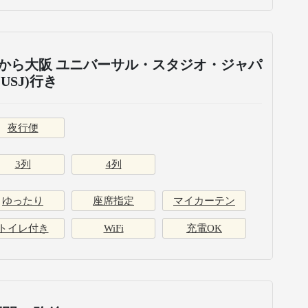
から大阪 ユニバーサル・スタジオ・ジャパ
(USJ)行き
夜行便
3列
4列
ゆったり
座席指定
マイカーテン
トイレ付き
WiFi
充電OK