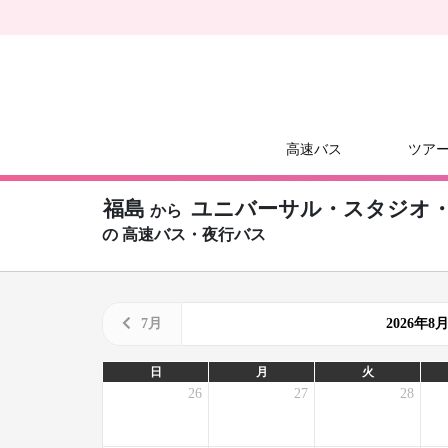
高速バス
ツア
福島
ユニバーサル・スタジオ・ジ
から
の
高速バス・夜行バス
7月
2026年
日
月
火
26
27
28