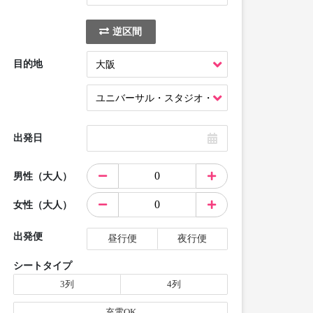
逆区間
目的地
出発日
男性（大人）
女性（大人）
出発便
昼行便
夜行便
シートタイプ
3列
4列
充電OK