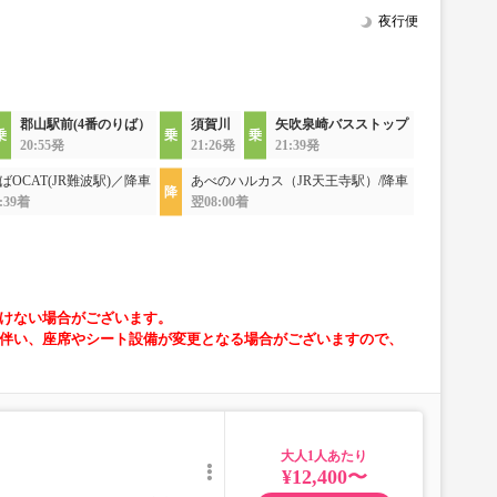
夜行便
郡山駅前(4番のりば）
須賀川
矢吹泉崎バスストップ
20:55発
21:26発
21:39発
ばOCAT(JR難波駅)／降車
あべのハルカス（JR天王寺駅）/降車
:39着
翌08:00着
けない場合がございます。
伴い、座席やシート設備が変更となる場合がございますので、
大人
¥12,400〜