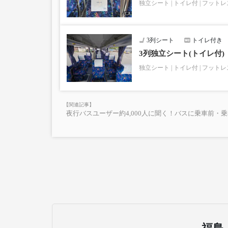
独立シート
トイレ付
フットレ
3列シート
トイレ付き
3列独立シート(トイレ付)
独立シート
トイレ付
フットレ
夜行バスユーザー約4,000人に聞く！バスに乗車前・