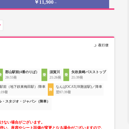
￥11,900
～
夜行便
郡山駅前(4番のりば）
須賀川
矢吹泉崎バスストップ
20:55発
21:26発
21:39発
駅前（地下鉄東梅田駅）/降車
なんばOCAT(JR難波駅)／降車
:19着
翌07:39着
ル・スタジオ・ジャパン（降車）
けない場合がございます。
伴い、座席やシート設備が変更となる場合がございますので、