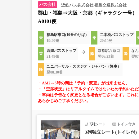
近鉄バス株式会社,福島交通株式会社
郡山・福島⇒大阪・京都（ギャラクシー号）
A0101便
福島駅東口(10番のりば）
二本松バスストップ
19:50発
20:15発
西郷バスストップ
京都駅八条口
なん
21:49発
翌06:23着
翌07
ユニバーサル・スタジオ・ジャパン（降車）
翌08:30着
・AM2～5時の間は「予約・変更」が出来ません。
・「空席状況」はリアルタイムではないため予約いただ
・車両は予告なく変更となる場合がございます。これに
あらかじめご了承ください。
3列シート
トイレ付き
3列独立シート(トイレ付)