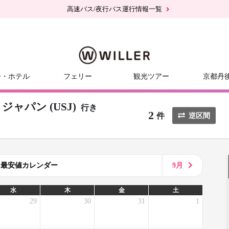
高速バス/夜行バス運行情報一覧
ー・ホテル
フェリー
観光ツアー
京都丹
ャパン (USJ)
行き
2
件
逆区間
8月最安値カレンダー
9月
水
木
金
土
29
30
31
1