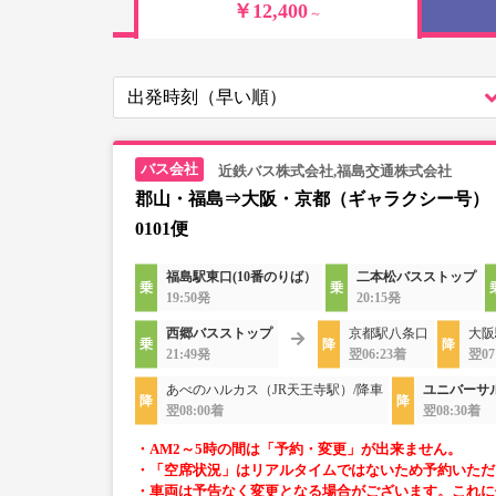
￥12,400
～
近鉄バス株式会社,福島交通株式会社
郡山・福島⇒大阪・京都（ギャラクシー号）
0101便
福島駅東口(10番のりば）
二本松バスストップ
19:50発
20:15発
西郷バスストップ
京都駅八条口
大阪
21:49発
翌06:23着
翌07
あべのハルカス（JR天王寺駅）/降車
ユニバーサ
翌08:00着
翌08:30着
・AM2～5時の間は「予約・変更」が出来ません。
・「空席状況」はリアルタイムではないため予約いただ
・車両は予告なく変更となる場合がございます。これに