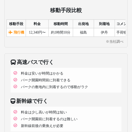
移動手段比較
移動手段
料金
移動時間
出発地
到着地
コメント
飛行機
12,340円〜
約1時間10分
福島
伊丹
手荷物検
※当社調べ
高速バスで行く
料金は安いが時間はかかる
パーク開園時間前に到着できる
パークの敷地内に到着するので移動がラク
新幹線で行く
料金は少し高いが時間は短い
パーク開園前に到着するのは難しい
新幹線前後の乗換えが必要