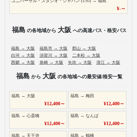
ユニバーサル・スタジオ・ジャパン (USJ)
→
福島
¥
-
～
福島
大阪
の各地域から
への高速バス・格安バス
福島
→
大阪
福島市
→
大阪
郡山
→
大阪
白河
→
大阪
須賀川
→
大阪
二本松
→
大阪
西郷
→
大阪
泉崎
→
大阪
矢吹
→
大阪
浪江
→
大阪
福島
大阪
から
の各地域への最安値/格安一覧
福島
→
大阪
福島
→
梅田
¥
12,400
～
¥
12,400
～
福島
→
心斎橋
福島
→
なんば
¥
12,400
～
¥
12,400
～
福島
→
天王寺
福島
→
鶴橋