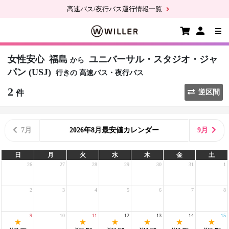
高速バス/夜行バス運行情報一覧
女性安心
福島
ユニバーサル・スタジオ・ジャ
から
パン (USJ)
行きの
高速バス・夜行バス
2
件
逆区間
7月
2026年8月最安値カレンダー
9月
日
月
火
水
木
金
土
26
27
28
29
30
31
1
2
3
4
5
6
7
8
9
10
11
12
13
14
15