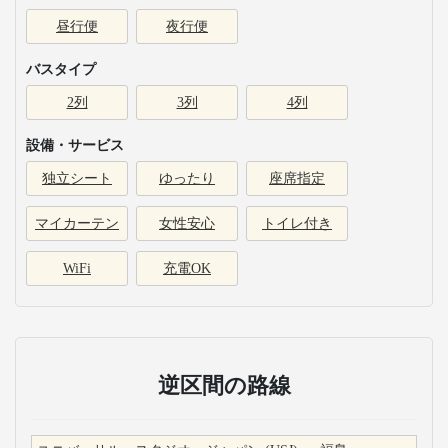
昼行便
夜行便
バスタイプ
2列
3列
4列
設備・サービス
独立シート
ゆったり
座席指定
マイカーテン
女性安心
トイレ付き
WiFi
充電OK
逆区間の路線