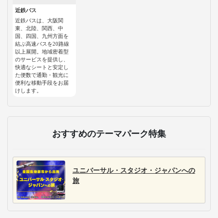
近鉄バス
近鉄バスは、大阪関
東、北陸、関西、中
国、四国、九州方面を
結ぶ高速バスを20路線
以上展開。地域密着型
のサービスを提供し、
快適なシートと安定し
た便数で通勤・観光に
便利な移動手段をお届
けします。
おすすめのテーマパーク特集
ユニバーサル・スタジオ・ジャパンへの
旅