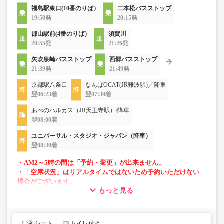
福島駅東口(10番のりば）
二本松バスストップ
19:50発
20:15発
郡山駅前(4番のりば）
須賀川
20:55発
21:26発
矢吹泉崎バスストップ
西郷バスストップ
21:39発
21:49発
京都駅八条口
なんばOCAT(JR難波駅)／降車
翌06:23着
翌07:39着
あべのハルカス（JR天王寺駅）/降車
翌08:00着
ユニバーサル・スタジオ・ジャパン（降車）
翌08:30着
・AM2～5時の間は「予約・変更」が出来ません。
・「空席状況」はリアルタイムではないため予約いただけない
場合がございます。
もっと見る
・車両は予告なく変更となる場合がございます。これに伴い、
座席やシート設備が変更となる場合がございますので、あらか
じめご了承ください。
3列シート
トイレ付き