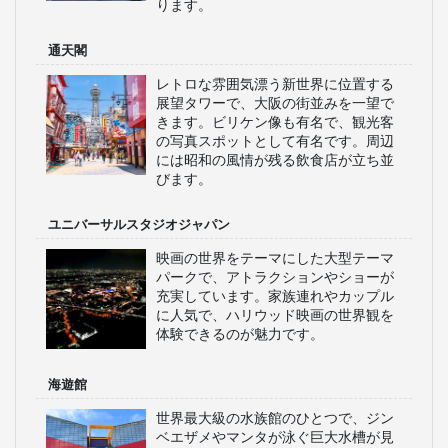
ります。
通天閣
レトロな雰囲気漂う新世界に位置する
展望タワーで、大阪の街並みを一望で
きます。ビリケン像も有名で、観光客
の写真スポットとして有名です。周辺
には昭和の風情が残る飲食店が立ち並
びます。
ユニバーサルスタジオジャパン
映画の世界をテーマにした大型テーマ
パークで、アトラクションやショーが
充実しています。家族連れやカップル
に人気で、ハリウッド映画の世界観を
体験できるのが魅力です。
海遊館
世界最大級の水族館のひとつで、ジン
ベエザメやマンタが泳ぐ巨大水槽が見