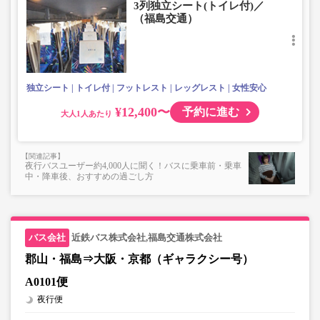
3列独立シート(トイレ付)／
（福島交通）
独立シート
トイレ付
フットレスト
レッグレスト
女性安心
¥12,400〜
予約に進む
大人
夜行バスユーザー約4,000人に聞く！バスに乗車前・乗車
中・降車後、おすすめの過ごし方
近鉄バス株式会社,福島交通株式会社
郡山・福島⇒大阪・京都（ギャラクシー号）
A0101便
夜行便