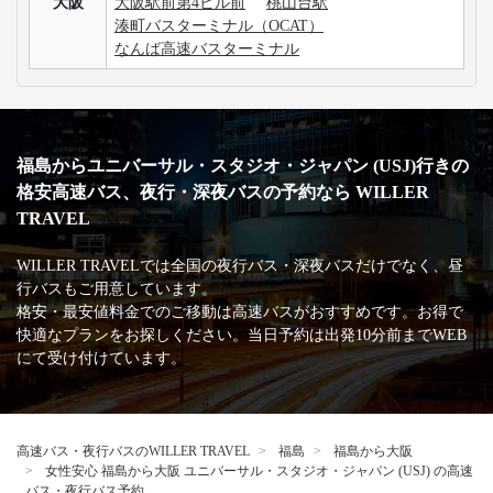
大阪
大阪駅前第4ビル前
桃山台駅
湊町バスターミナル（OCAT）
なんば高速バスターミナル
福島からユニバーサル・スタジオ・ジャパン (USJ)行きの
格安高速バス、夜行・深夜バスの予約なら WILLER
TRAVEL
WILLER TRAVELでは全国の夜行バス・深夜バスだけでなく、昼
行バスもご用意しています。
格安・最安値料金でのご移動は高速バスがおすすめです。お得で
快適なプランをお探しください。当日予約は出発10分前までWEB
にて受け付けています。
高速バス・夜行バスのWILLER TRAVEL
福島
福島から大阪
女性安心 福島から大阪 ユニバーサル・スタジオ・ジャパン (USJ) の高速
バス・夜行バス予約