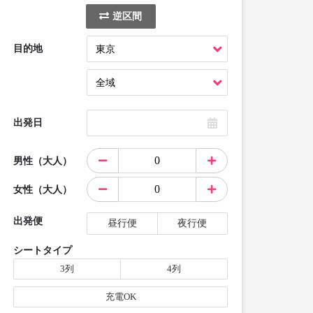
逆区間
目的地
出発日
男性（大人）
女性（大人）
出発便
昼行便
夜行便
シートタイプ
3列
4列
充電OK