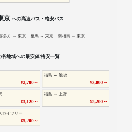
東京
への高速バス・格安バス
喜多方
→
東京
相馬
→
東京
南相馬
→
東京
の各地域への最安値/格安一覧
福島
→
池袋
¥
2,700
～
¥
3,000
～
駅
福島
→
上野
¥
3,120
～
¥
5,200
～
スカイツリー
¥
5,200
～