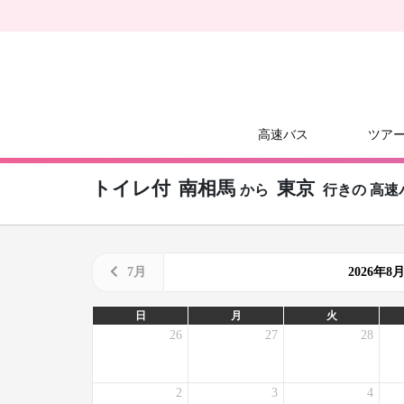
高速バス
ツア
トイレ付
南相馬
東京
から
行きの
高速
7月
2026年
日
月
火
26
27
28
2
3
4