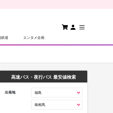
後鉄道
エンタメ企画
高速バス・夜行バス 最安値検索
出発地