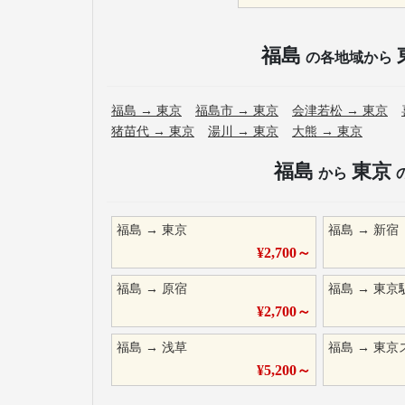
福島
の各地域から
福島
→
東京
福島市
→
東京
会津若松
→
東京
猪苗代
→
東京
湯川
→
東京
大熊
→
東京
福島
東京
から
福島
→
東京
福島
→
新宿
¥
2,700
～
福島
→
原宿
福島
→
東京
¥
2,700
～
福島
→
浅草
福島
→
東京
¥
5,200
～