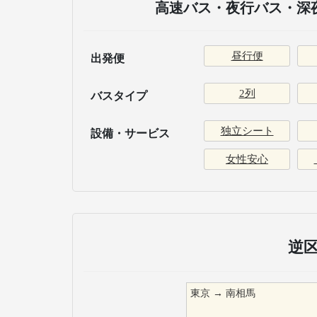
高速バス・夜行バス・深夜
昼行便
出発便
2列
バスタイプ
独立シート
設備・サービス
女性安心
逆
東京
→
南相馬