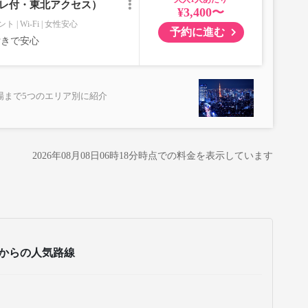
イレ付・東北アクセス）
¥3,400〜
ント
Wi-Fi
女性安心
予約に進む
付きで安心
場まで5つのエリア別に紹介
2026年08月08日06時18分
時点での料金を表示しています
からの人気路線