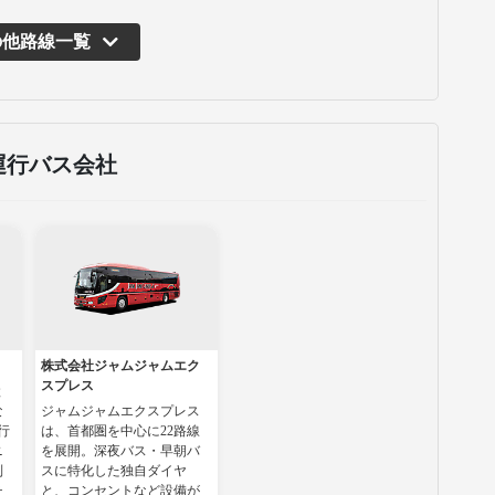
の他路線一覧
運行バス会社
株式会社ジャムジャムエク
スプレス
と
な
ジャムジャムエクスプレス
行
は、首都圏を中心に22路線
ニ
を展開。深夜バス・早朝バ
列
スに特化した独自ダイヤ
チ
と、コンセントなど設備が