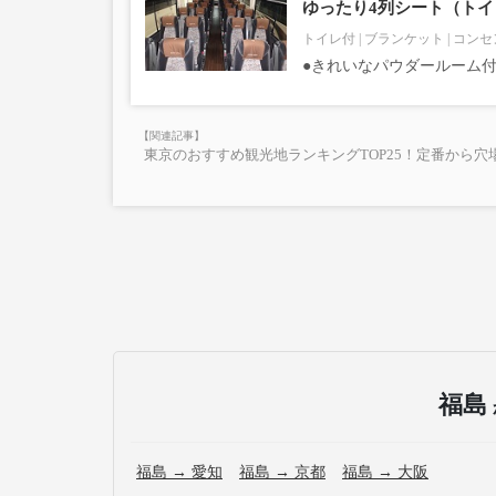
ゆったり4列シート（ト
トイレ付
ブランケット
コンセ
●きれいなパウダールーム
東京のおすすめ観光地ランキングTOP25！定番から穴
福島
福島 → 愛知
福島 → 京都
福島 → 大阪