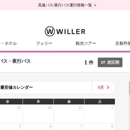
高速バス/夜行バス運行情報一覧
ー・ホテル
フェリー
観光ツアー
京都丹
1
バス・夜行バス
件
逆区間
8月最安値カレンダー
9月
水
木
金
土
29
30
31
1
5
6
7
8