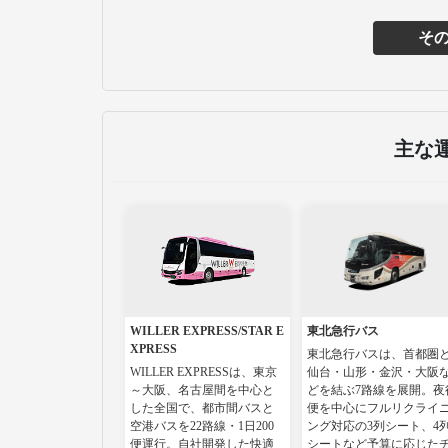
そ
主な
WILLER EXPRESS/STAR E
東北急行バス
XPRESS
東北急行バスは、首都圏
WILLER EXPRESSは、東京
仙台・山形・金沢・大阪
～大阪、名古屋間を中心と
どを結ぶ7路線を展開。夜
した全国で、都市間バスと
便を中心にフルリクライ
空港バスを22路線・1日200
ング対応の3列シート、4
便運行。自社開発した快適
シートなど予算に応じた