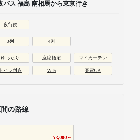
バス 福島 南相馬から東京行き
夜行便
3列
4列
ゆったり
座席指定
マイカーテン
トイレ付き
WiFi
充電OK
区間の路線
¥
3,000
～