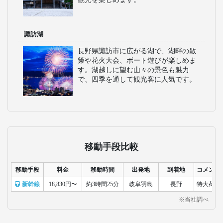
諏訪湖
長野県諏訪市に広がる湖で、湖畔の散
策や花火大会、ボート遊びが楽しめま
す。湖越しに望む山々の景色も魅力
で、四季を通して観光客に人気です。
移動手段比較
移動手段
料金
移動時間
出発地
到着地
コメント
新幹線
18,830円〜
約3時間25分
岐阜羽島
長野
特大荷物
※当社調べ