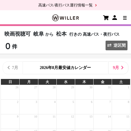
高速バス/夜行バス運行情報一覧
映画視聴可
岐阜
松本
から
行きの
高速バス・夜行バス
逆区間
7月
2026年8月最安値カレンダー
9月
日
月
火
水
木
金
土
26
27
28
29
30
31
1
2
3
4
5
6
7
8
9
10
11
12
13
14
15