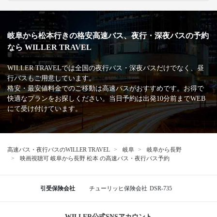
岐阜から松本行きの格安高速バス、夜行・深夜バスの予約
なら WILLER TRAVEL
WILLER TRAVELでは全国の夜行バス・深夜バスだけでなく、昼
行バスもご用意しています。
格安・最安値料金でのご移動は高速バスがおすすめです。お得で
快適なプランをお探しください。当日予約は出発10分前までWEB
にて受け付けています。
高速バス・夜行バスのWILLER TRAVEL
岐阜
岐阜から長野
映画視聴可 岐阜から長野 松本 の高速バス・夜行バス予約
引受保険会社
チューリッヒ保険会社
DSR-735
WILLER公式SNSアカウント