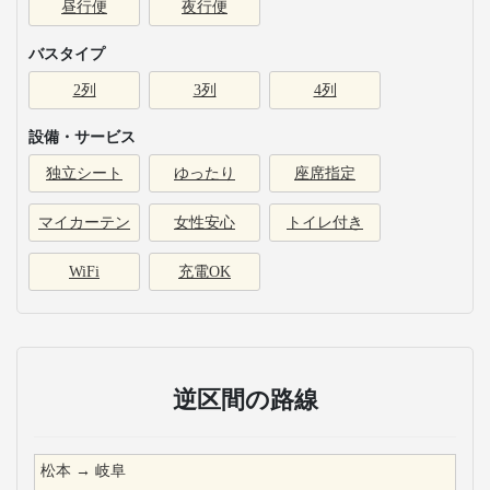
昼行便
夜行便
バスタイプ
2列
3列
4列
設備・サービス
独立シート
ゆったり
座席指定
マイカーテン
女性安心
トイレ付き
WiFi
充電OK
逆区間の路線
松本
→
岐阜