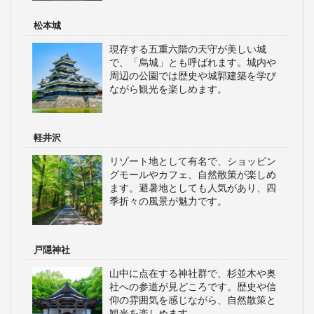
松本城
現存する五重六階の天守が美しい城
で、「烏城」とも呼ばれます。城内や
周辺の公園では歴史や城郭建築を学び
ながら観光を楽しめます。
軽井沢
リゾート地として有名で、ショッピン
グモールやカフェ、自然散策が楽しめ
ます。避暑地としても人気があり、四
季折々の風景が魅力です。
戸隠神社
山中に点在する神社群で、杉並木や奥
社への参道が見どころです。歴史や信
仰の雰囲気を感じながら、自然散策と
観光を楽しめます。