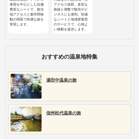
車両を中心とした設備
アクセス抜群。多彩な
豊富なシートで、観光
路線と便数で観光やビ
地アクセスと都市間移
ジネスにも便利。快適
動の両面で快適な旅を
なシートと地域密着型
実現します。
のサービスで、心地よ
い移動を提供します。
おすすめの温泉地特集
湯田中温泉の旅
信州松代温泉の旅