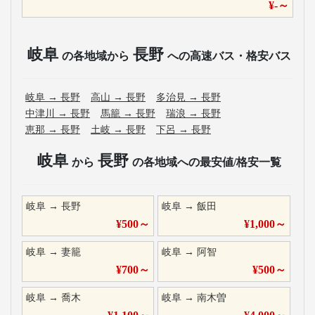
¥
-
～
岐阜
長野
の各地域から
への高速バス・格安バス
岐阜
→
長野
高山
→
長野
多治見
→
長野
中津川
→
長野
馬籠
→
長野
瑞浪
→
長野
恵那
→
長野
土岐
→
長野
下呂
→
長野
岐阜
長野
から
の各地域への最安値/格安一覧
岐阜
→
長野
岐阜
→
飯田
¥
500
～
¥
1,000
～
岐阜
→
妻籠
岐阜
→
阿智
¥
700
～
¥
500
～
岐阜
→
喬木
岐阜
→
南木曽