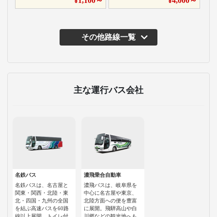
¥
1,100
～
¥
4,000
～
その他路線一覧
主な運行バス会社
名鉄バス
濃飛乗合自動車
名鉄バスは、名古屋と
濃飛バスは、岐阜県を
関東・関西・北陸・東
中心に名古屋や東京、
北・四国・九州の全国
北陸方面への便を豊富
を結ぶ高速バスを60路
に展開。飛騨高山や白
線以上展開。トイレ付
川郷などの観光地へも