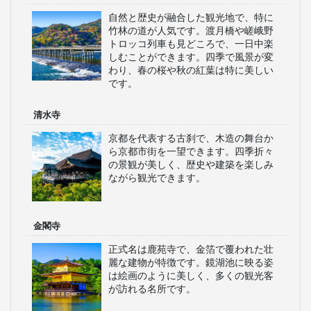
自然と歴史が融合した観光地で、特に
竹林の道が人気です。渡月橋や嵯峨野
トロッコ列車も見どころで、一日中楽
しむことができます。四季で風景が変
わり、春の桜や秋の紅葉は特に美しい
です。
清水寺
京都を代表する古刹で、木造の舞台か
ら京都市街を一望できます。四季折々
の景観が美しく、歴史や建築を楽しみ
ながら観光できます。
金閣寺
正式名は鹿苑寺で、金箔で覆われた壮
麗な建物が特徴です。鏡湖池に映る姿
は絵画のように美しく、多くの観光客
が訪れる名所です。