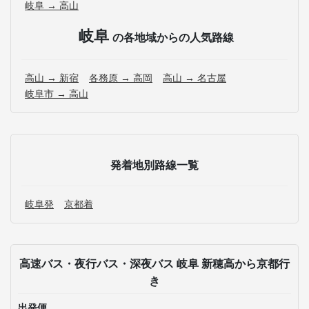
岐阜 → 高山
岐阜
の各地域からの人気路線
高山 → 新宿
各務原 → 高岡
高山 → 名古屋
岐阜市 → 高山
発着地別路線一覧
岐阜発
京都着
高速バス・夜行バス・深夜バス 岐阜 新穂高から京都行
き
出発便