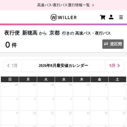
高速バス/夜行バス運行情報一覧
夜行便
新穂高
京都
から
行きの
高速バス・夜行バス
逆区間
7月
2026年8月最安値カレンダー
9月
日
月
火
水
木
金
土
26
27
28
29
30
31
1
2
3
4
5
6
7
8
9
10
11
12
13
14
15