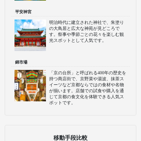
平安神宮
明治時代に建立された神社で、朱塗り
の大鳥居と広大な神苑が見どころで
す。祭事や季節ごとの花々を楽しむ観
光スポットとして人気です。
錦市場
「京の台所」と呼ばれる400年の歴史を
持つ商店街で、京野菜や湯波、抹茶ス
イーツなど京都ならではの食材や名物
が揃います。店舗での試食や購入を通
じて京都の食文化を体験できる人気ス
ポットです。
移動手段比較