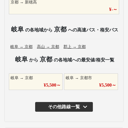
京都
→
新穂高
¥
-
～
岐阜
京都
の各地域から
への高速バス・格安バス
岐阜
→
京都
高山
→
京都
郡上
→
京都
岐阜
京都
から
の各地域への最安値/格安一覧
岐阜
→
京都
岐阜
→
京都市
¥
5,500
～
¥
5,500
～
その他路線一覧