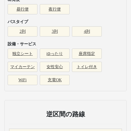
昼行便
夜行便
バスタイプ
2列
3列
4列
設備・サービス
独立シート
ゆったり
座席指定
マイカーテン
女性安心
トイレ付き
WiFi
充電OK
逆区間の路線