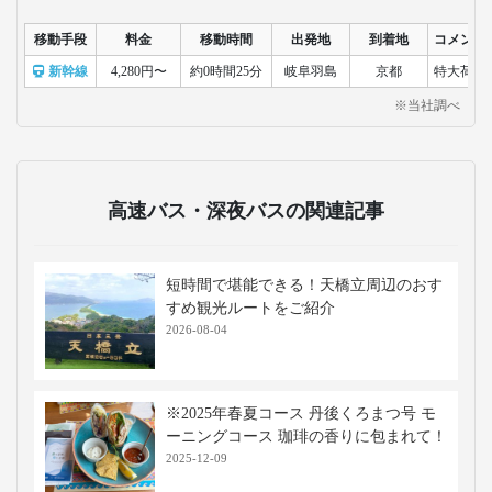
移動手段
料金
移動時間
出発地
到着地
コメント
新幹線
4,280円〜
約0時間25分
岐阜羽島
京都
特大荷物
※当社調べ
高速バス・深夜バスの関連記事
短時間で堪能できる！天橋立周辺のおす
すめ観光ルートをご紹介
2026-08-04
※2025年春夏コース 丹後くろまつ号 モ
ーニングコース 珈琲の香りに包まれて！
2025-12-09