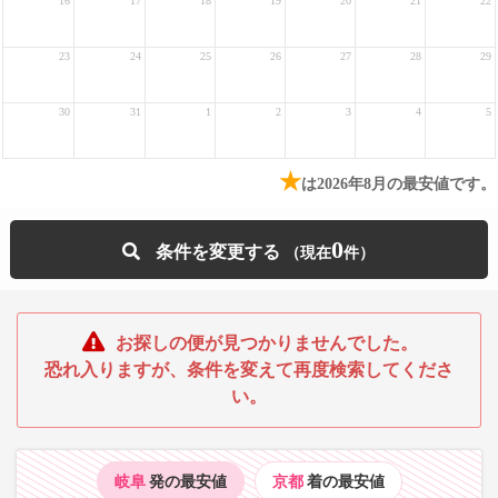
16
17
18
19
20
21
22
23
24
25
26
27
28
29
30
31
1
2
3
4
5
★
は2026年8月の最安値です。
0
条件を変更する
お探しの便が見つかりませんでした。
恐れ入りますが、条件を変えて再度検索してくださ
い。
岐阜
発の最安値
京都
着の最安値