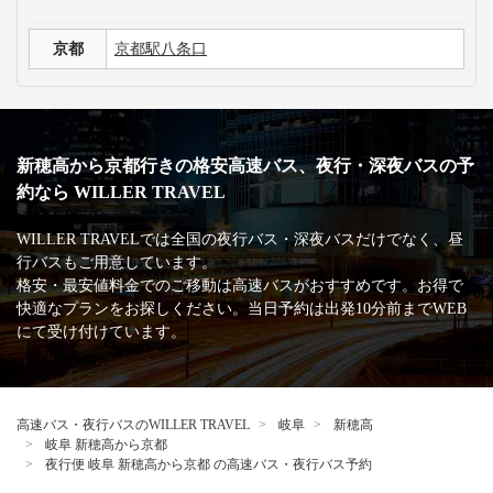
京都
京都駅八条口
新穂高から京都行きの格安高速バス、夜行・深夜バスの予
約なら WILLER TRAVEL
WILLER TRAVELでは全国の夜行バス・深夜バスだけでなく、昼
行バスもご用意しています。
格安・最安値料金でのご移動は高速バスがおすすめです。お得で
快適なプランをお探しください。当日予約は出発10分前までWEB
にて受け付けています。
高速バス・夜行バスのWILLER TRAVEL
岐阜
新穂高
岐阜 新穂高から京都
夜行便 岐阜 新穂高から京都 の高速バス・夜行バス予約