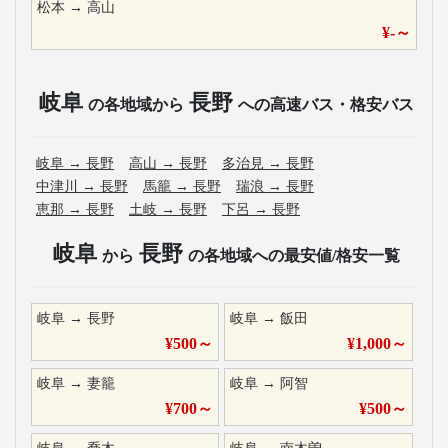
松本
→
高山
¥
-
～
岐阜
長野
の各地域から
への高速バス・格安バス
岐阜
→
長野
高山
→
長野
多治見
→
長野
中津川
→
長野
馬籠
→
長野
瑞浪
→
長野
恵那
→
長野
土岐
→
長野
下呂
→
長野
岐阜
長野
から
の各地域への最安値/格安一覧
岐阜
→
長野
岐阜
→
飯田
¥
500
～
¥
1,000
～
岐阜
→
妻籠
岐阜
→
阿智
¥
700
～
¥
500
～