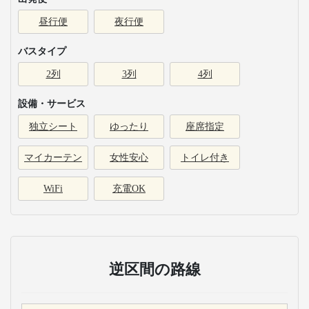
昼行便
夜行便
バスタイプ
2列
3列
4列
設備・サービス
独立シート
ゆったり
座席指定
マイカーテン
女性安心
トイレ付き
WiFi
充電OK
逆区間の路線