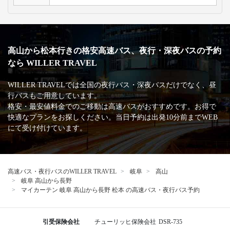
高山から松本行きの格安高速バス、夜行・深夜バスの予約
なら WILLER TRAVEL
WILLER TRAVELでは全国の夜行バス・深夜バスだけでなく、昼
行バスもご用意しています。
格安・最安値料金でのご移動は高速バスがおすすめです。お得で
快適なプランをお探しください。当日予約は出発10分前までWEB
にて受け付けています。
高速バス・夜行バスのWILLER TRAVEL
岐阜
高山
岐阜 高山から長野
マイカーテン 岐阜 高山から長野 松本 の高速バス・夜行バス予約
引受保険会社
チューリッヒ保険会社
DSR-735