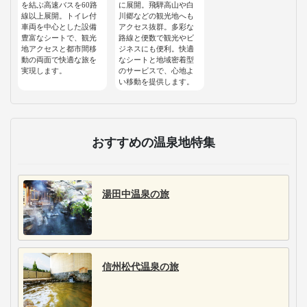
を結ぶ高速バスを60路
に展開。飛騨高山や白
線以上展開。トイレ付
川郷などの観光地へも
車両を中心とした設備
アクセス抜群。多彩な
豊富なシートで、観光
路線と便数で観光やビ
地アクセスと都市間移
ジネスにも便利。快適
動の両面で快適な旅を
なシートと地域密着型
実現します。
のサービスで、心地よ
い移動を提供します。
おすすめの温泉地特集
湯田中温泉の旅
信州松代温泉の旅