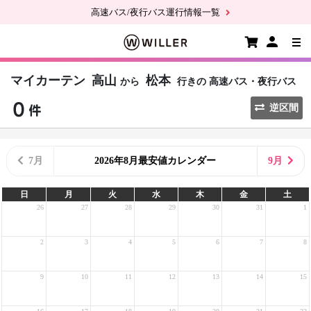
高速バス/夜行バス運行情報一覧
マイカーテン
高山
松本
から
行きの
高速バス・夜行バス
逆区間
7月
2026年8月最安値カレンダー
9月
日
月
火
水
木
金
土
26
27
28
29
30
31
1
2
3
4
5
6
7
8
9
10
11
12
13
14
15