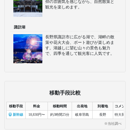
仰の雰囲気を感じながら、自然散策と
観光を楽しめます。
諏訪湖
長野県諏訪市に広がる湖で、湖畔の散
策や花火大会、ボート遊びが楽しめま
す。湖越しに望む山々の景色も魅力
で、四季を通して観光客に人気です。
移動手段比較
移動手段
料金
移動時間
出発地
到着地
コメント
新幹線
18,830円〜
約3時間25分
岐阜羽島
長野
特大荷物
※当社調べ