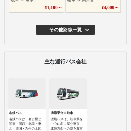
岐阜
→
喬木
岐阜
→
南木曽
¥
1,100
～
¥
4,000
～
その他路線一覧
主な運行バス会社
名鉄バス
濃飛乗合自動車
名鉄バスは、名古屋と
濃飛バスは、岐阜県を
関東・関西・北陸・東
中心に名古屋や東京、
北・四国・九州の全国
北陸方面への便を豊富