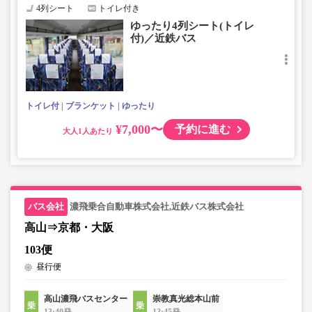
4列シート
トイレ付き
ゆったり4列シート(トイレ
付)／近鉄バス
トイレ付
ブランケット
ゆったり
¥7,000〜
予約に進む
大人
濃飛乗合自動車株式会社,近鉄バス株式会社
高山⇒京都・大阪
103便
昼行便
高山濃飛バスセンター
崇教真光総本山前