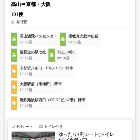
高山⇒京都・大阪
101便
昼行便
高山濃飛バスセンター
崇教真光総本山前
08:00発
08:05発
清見道の駅七杜
郡上八幡IC
08:16発
09:16発
京都駅八条口（F3のりば）/降車
12:22着
大阪駅前（東梅田）/降車
13:27着
近鉄難波駅西口（OCATビル2階） 降車
13:47着
4列シート
トイレ付き
ゆったり4列シート(トイレ