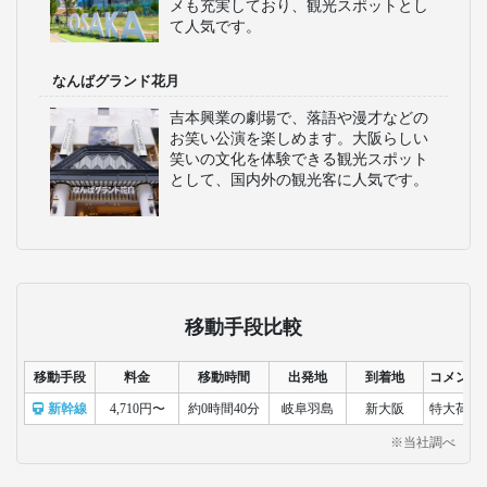
メも充実しており、観光スポットとし
て人気です。
なんばグランド花月
吉本興業の劇場で、落語や漫才などの
お笑い公演を楽しめます。大阪らしい
笑いの文化を体験できる観光スポット
として、国内外の観光客に人気です。
移動手段比較
移動手段
料金
移動時間
出発地
到着地
コメント
新幹線
4,710円〜
約0時間40分
岐阜羽島
新大阪
特大荷物
※当社調べ