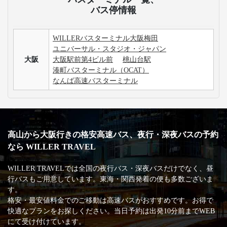
バス停情報
WILLERバスターミナル大阪梅田
ユニバーサル・スタジオ・ジャパン
大阪
大阪駅前第4ビル前
桃山台駅
湊町バスターミナル（OCAT）
なんば高速バスターミナル
高山から大阪行きの格安高速バス、夜行・深夜バスの予約
なら WILLER TRAVEL
WILLER TRAVELでは全国の夜行バス・深夜バスだけでなく、昼
行バスもご用意しています。東海・関西発着の便も多数ございま
す。
格安・最安値料金でのご移動は高速バスがおすすめです。お得で
快適なプランをお探しください。当日予約は出発10分前までWEB
にて受け付けています。