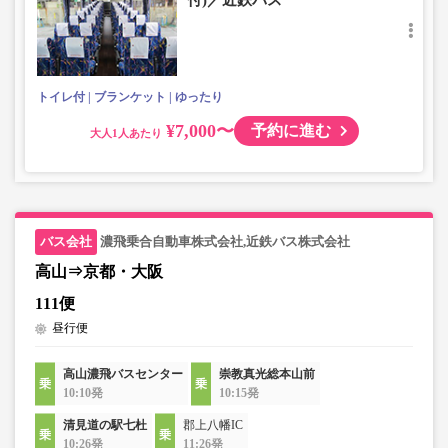
付)／近鉄バス
トイレ付
ブランケット
ゆったり
¥7,000〜
予約に進む
大人
濃飛乗合自動車株式会社,近鉄バス株式会社
高山⇒京都・大阪
111便
昼行便
高山濃飛バスセンター
崇教真光総本山前
10:10発
10:15発
清見道の駅七杜
郡上八幡IC
10:26発
11:26発