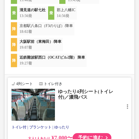
13:40発
13:45発
清見道の駅七杜
郡上八幡IC
13:56発
14:56発
京都駅八条口（F3のりば）/降車
18:02着
大阪駅前（東梅田）/降車
19:07着
近鉄難波駅西口（OCATビル2階） 降車
19:27着
4列シート
トイレ付き
ゆったり4列シート(トイレ
付)／濃飛バス
トイレ付
ブランケット
ゆったり
¥7,000〜
予約に進む
大人