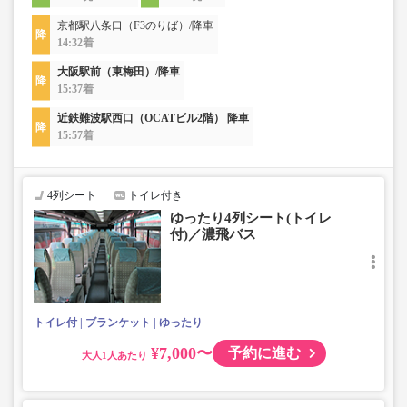
京都駅八条口（F3のりば）/降車
14:32着
大阪駅前（東梅田）/降車
15:37着
近鉄難波駅西口（OCATビル2階） 降車
15:57着
4列シート
トイレ付き
ゆったり4列シート(トイレ
付)／濃飛バス
トイレ付
ブランケット
ゆったり
¥7,000〜
予約に進む
大人