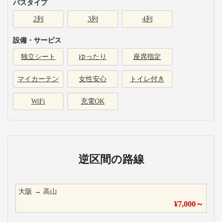
バスタイプ
2列
3列
4列
設備・サービス
独立シート
ゆったり
座席指定
マイカーテン
女性安心
トイレ付き
WiFi
充電OK
逆区間の路線
大阪
→
高山
¥
7,000
～