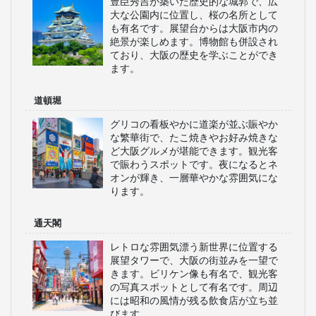
豊臣秀吉が築いた歴史的な城郭で、広
大な公園内に位置し、桜の名所として
も有名です。展望台からは大阪市内の
絶景が楽しめます。博物館も併設され
ており、大阪の歴史を学ぶことができ
ます。
道頓堀
グリコの看板やかに道楽が並ぶ賑やか
な繁華街で、たこ焼きやお好み焼きな
ど大阪グルメが堪能できます。観光客
で賑わうスポットです。夜になるとネ
オンが輝き、一層華やかな雰囲気にな
ります。
通天閣
レトロな雰囲気漂う新世界に位置する
展望タワーで、大阪の街並みを一望で
きます。ビリケン像も有名で、観光客
の写真スポットとして有名です。周辺
には昭和の風情が残る飲食店が立ち並
びます。