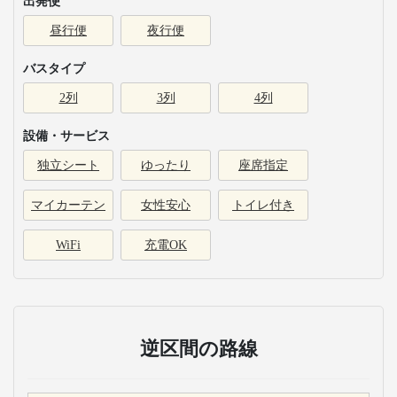
出発便
昼行便
夜行便
バスタイプ
2列
3列
4列
設備・サービス
独立シート
ゆったり
座席指定
マイカーテン
女性安心
トイレ付き
WiFi
充電OK
逆区間の路線