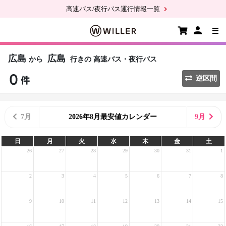
高速バス/夜行バス運行情報一覧
広島
広島
から
行きの
高速バス・夜行バス
逆区間
7月
2026年8月最安値カレンダー
9月
日
月
火
水
木
金
土
26
27
28
29
30
31
1
2
3
4
5
6
7
8
9
10
11
12
13
14
15