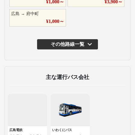
¥
1,000
～
¥
3,900
～
広島
→
府中町
¥
1,000
～
その他路線一覧
主な運行バス会社
広島電鉄
いわくにバス