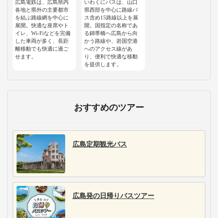
広島電鉄は、広島県内
いわくにバスは、山口
各地と県外の主要都市
県西部を中心に路線バ
を結ぶ路線網を中心に
ス含め15路線以上を展
展開。快適な座席やト
開。国指定の名称であ
イレ、Wi-Fiなどを完備
る錦帯橋へ広島から向
した車両が多く、長距
かう路線や、岩国空港
離移動でも快適に過ご
へのアクセス線があ
せます。
り、便利で快適な移動
を提供します。
おすすめのツアー
広島定期観光バス
広島発の日帰りバスツアー