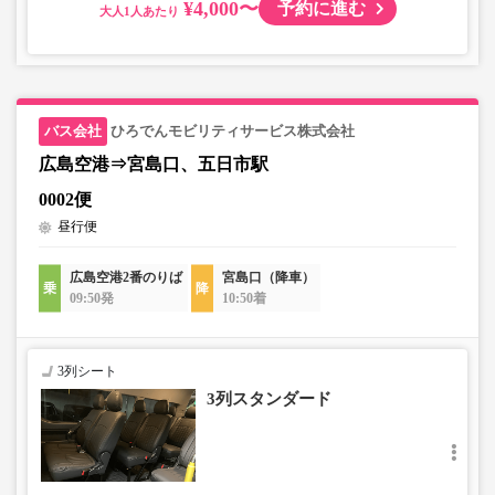
¥4,000〜
予約に進む
大人
ひろでんモビリティサービス株式会社
広島空港⇒宮島口、五日市駅
0002便
昼行便
広島空港2番のりば
宮島口（降車）
09:50発
10:50着
3列シート
3列スタンダード