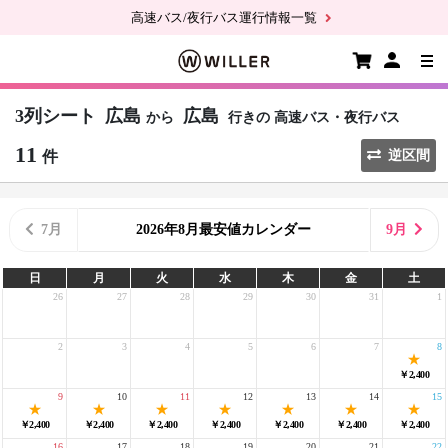
高速バス/夜行バス運行情報一覧
3列シート
広島
広島
から
行きの
高速バス・夜行バス
11
件
逆区間
7月
2026年8月最安値カレンダー
9月
日
月
火
水
木
金
土
26
27
28
29
30
31
1
2
3
4
5
6
7
8
￥2,400
9
10
11
12
13
14
15
￥2,400
￥2,400
￥2,400
￥2,400
￥2,400
￥2,400
￥2,400
16
17
18
19
20
21
22