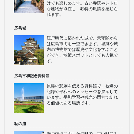
けでも楽しめます。古い寺院やレトロ
な建物が点在し、独特の風情を感じら
れます。
広島城
江戸時代に築かれた城で、天守閣から
は広島市街を一望できます。城跡や城
内の博物館では歴史や文化を学ぶこと
ができ、散策スポットとしても人気で
す。
広島平和記念資料館
原爆の悲劇を伝える資料館で、被爆の
記録や平和へのメッセージを展示して
います。平和学習や観光の両方で訪れ
る価値のある場所です。
鞆の浦
瀬戸内海に面した港町で、古い町並み