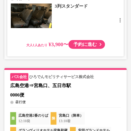
3列スタンダード
¥3,900〜
予約に進む
大人
ひろでんモビリティサービス株式会社
広島空港⇒宮島口、五日市駅
0006便
昼行便
広島空港2番のりば
宮島口（降車）
12:10発
13:10着
グランヴィリオホテル宮島和蔵
安芸グランドホテル