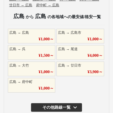
廿日市
→
広島
府中町
→
広島
広島
広島
から
の各地域への最安値/格安一覧
広島
→
広島
広島
→
広島市
¥
1,000
～
¥
1,000
～
広島
→
呉
広島
→
尾道
¥
1,500
～
¥
4,000
～
広島
→
大竹
広島
→
廿日市
¥
1,000
～
¥
3,900
～
広島
→
府中町
¥
1,000
～
その他路線一覧