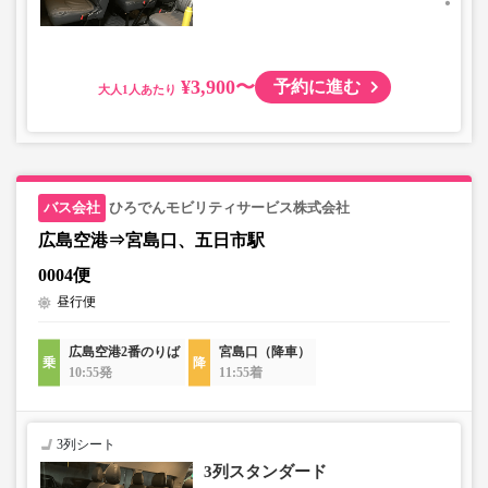
¥3,900〜
予約に進む
大人
ひろでんモビリティサービス株式会社
広島空港⇒宮島口、五日市駅
0004便
昼行便
広島空港2番のりば
宮島口（降車）
10:55発
11:55着
3列シート
3列スタンダード