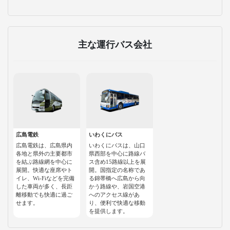
主な運行バス会社
広島電鉄
いわくにバス
広島電鉄は、広島県内
いわくにバスは、山口
各地と県外の主要都市
県西部を中心に路線バ
を結ぶ路線網を中心に
ス含め15路線以上を展
展開。快適な座席やト
開。国指定の名称であ
イレ、Wi-Fiなどを完備
る錦帯橋へ広島から向
した車両が多く、長距
かう路線や、岩国空港
離移動でも快適に過ご
へのアクセス線があ
せます。
り、便利で快適な移動
を提供します。