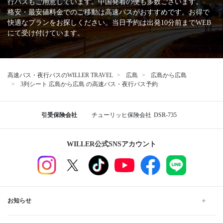
行バスもご用意しています。中国発着の便も多数ございます。
格安・最安値料金でのご移動は高速バスがおすすめです。お得で
快適なプランをお探しください。当日予約は出発10分前までWEB
にて受け付けています。
高速バス・夜行バスのWILLER TRAVEL
広島
広島から広島
3列シート 広島から広島 の高速バス・夜行バス予約
引受保険会社
チューリッヒ保険会社
DSR-735
WILLER公式SNSアカウント
お知らせ