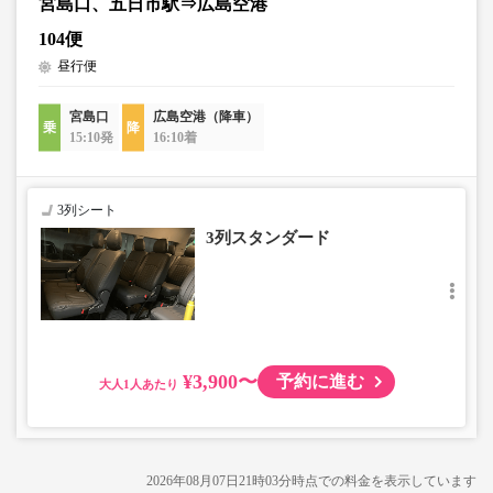
宮島口、五日市駅⇒広島空港
104便
昼行便
宮島口
広島空港（降車）
15:10発
16:10着
3列シート
3列スタンダード
¥3,900〜
予約に進む
大人
2026年08月07日21時03分
時点での料金を表示しています