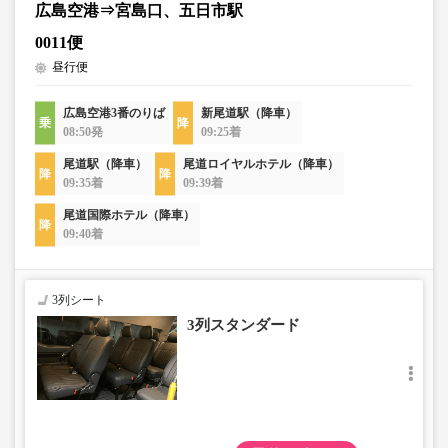
広島空港⇒宮島口、五日市駅
0011便
昼行便
広島空港3番のりば
新尾道駅（降車）
08:50発
09:25着
尾道駅（降車）
尾道ロイヤルホテル（降車）
09:35着
09:39着
尾道国際ホテル（降車）
09:40着
3列シート
3列スタンダード