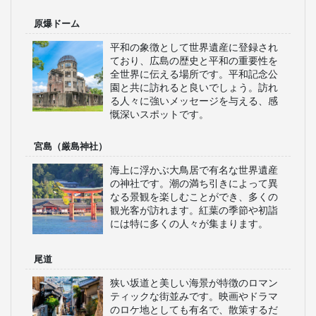
原爆ドーム
平和の象徴として世界遺産に登録され
ており、広島の歴史と平和の重要性を
全世界に伝える場所です。平和記念公
園と共に訪れると良いでしょう。訪れ
る人々に強いメッセージを与える、感
慨深いスポットです。
宮島（厳島神社）
海上に浮かぶ大鳥居で有名な世界遺産
の神社です。潮の満ち引きによって異
なる景観を楽しむことができ、多くの
観光客が訪れます。紅葉の季節や初詣
には特に多くの人々が集まります。
尾道
狭い坂道と美しい海景が特徴のロマン
ティックな街並みです。映画やドラマ
のロケ地としても有名で、散策するだ