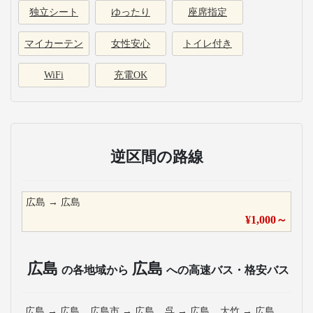
独立シート
ゆったり
座席指定
マイカーテン
女性安心
トイレ付き
WiFi
充電OK
逆区間の路線
広島
→
広島
¥
1,000
～
広島
広島
の各地域から
への高速バス・格安バス
広島
→
広島
広島市
→
広島
呉
→
広島
大竹
→
広島