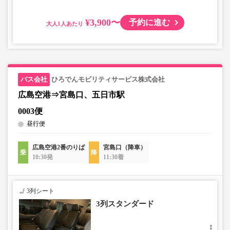
¥3,900〜
予約に進む
大人
ひろでんモビリティサービス株式会社
広島空港⇒宮島口、五日市駅
0003便
昼行便
広島空港2番のりば
宮島口（降車）
10:30発
11:30着
3列シート
3列スタンダード