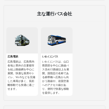
主な運行バス会社
広島電鉄
いわくにバス
広島電鉄は、広島県内
いわくにバスは、山口
各地と県外の主要都市
県西部を中心に路線バ
を結ぶ路線網を中心に
ス含め15路線以上を展
展開。快適な座席やト
開。国指定の名称であ
イレ、Wi-Fiなどを完備
る錦帯橋へ広島から向
した車両が多く、長距
かう路線や、岩国空港
離移動でも快適に過ご
へのアクセス線があ
せます。
り、便利で快適な移動
を提供します。