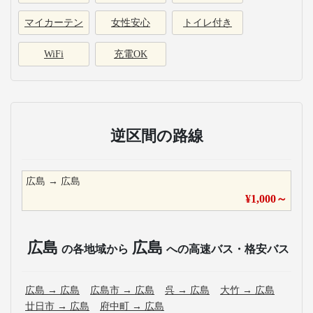
マイカーテン
女性安心
トイレ付き
WiFi
充電OK
逆区間の路線
広島
→
広島
¥
1,000
～
広島
広島
の各地域から
への高速バス・格安バス
広島
→
広島
広島市
→
広島
呉
→
広島
大竹
→
広島
廿日市
→
広島
府中町
→
広島