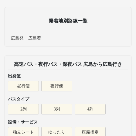
発着地別路線一覧
広島発
広島着
高速バス・夜行バス・深夜バス 広島から広島行き
出発便
昼行便
夜行便
バスタイプ
2列
3列
4列
設備・サービス
独立シート
ゆったり
座席指定