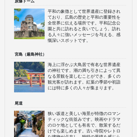
原爆ドーム
平和の象徴として世界遺産に登録され
ており、広島の歴史と平和の重要性を
全世界に伝える場所です。平和記念公
園と共に訪れると良いでしょう。訪れ
る人々に強いメッセージを与える、感
慨深いスポットです。
宮島（厳島神社）
海上に浮かぶ大鳥居で有名な世界遺産
の神社です。潮の満ち引きによって異
なる景観を楽しむことができ、多くの
観光客が訪れます。紅葉の季節や初詣
には特に多くの人々が集まります。
尾道
狭い坂道と美しい海景が特徴のロマン
ティックな街並みです。映画やドラマ
のロケ地としても有名で、散策するだ
けでも楽しめます。古い寺院やレトロ
な建物が点在し、独特の風情を感じら