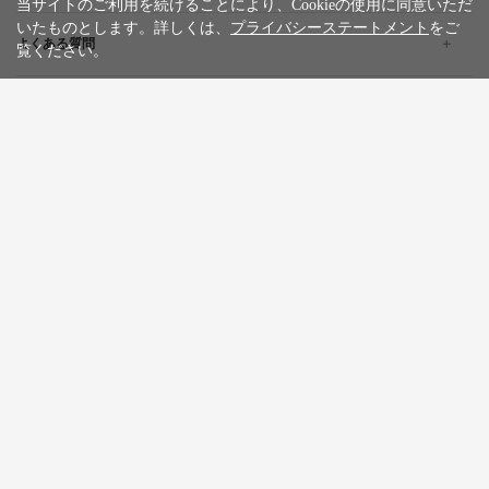
当サイトのご利用を続けることにより、Cookieの使用に同意いただ
いたものとします。詳しくは、
プライバシーステートメント
をご
よくある質問
覧ください。
企業情報
採用情報
旅行条件書
標識・約款
プライバシーステートメント
特定商取引法に基づく表記
サイトマップ
お問い合わせ
広告掲載について
カスタマーハラスメントポリシー
English
한글
繁體中文
简体中文
Tiếng việt
WILLER Group
WILLER EXPRESS
京都丹後鉄道
WILLER ACROSS
Copyright © WILLER MARKETING CORPORATION All Rights Reserved.