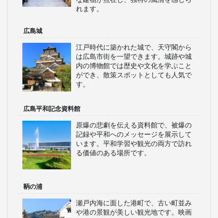
れます。
広島城
江戸時代に築かれた城で、天守閣から
は広島市街を一望できます。城跡や城
内の博物館では歴史や文化を学ぶこと
ができ、散策スポットとしても人気で
す。
広島平和記念資料館
原爆の悲劇を伝える資料館で、被爆の
記録や平和へのメッセージを展示して
います。平和学習や観光の両方で訪れ
る価値のある場所です。
鞆の浦
瀬戸内海に面した港町で、古い町並み
や港の景観が美しい観光地です。映画