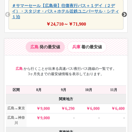
＃サマーセール【広島発】往復夜行バス＋１デイ（２デ
イ）・スタジオ・パス＋ホテル近鉄ユニバーサル・シティ
１泊
￥
24,710
～￥
71,900
広島
発の最安値
兵庫
着の最安値
広島
から
行くことが出来る高速バス/夜行バス路線の一覧です。
3ヶ月先までの最安値情報を表示しております。
区間
8月
9月
10月
11月
関東地方
広島→東京
9,000
6,290
6,000
6,400
広島→神奈
-
-
-
9,000
川