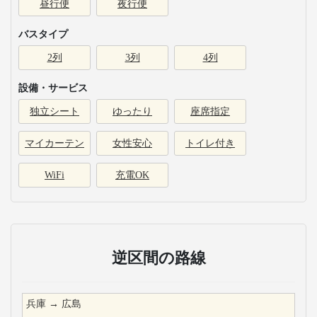
昼行便
夜行便
バスタイプ
2列
3列
4列
設備・サービス
独立シート
ゆったり
座席指定
マイカーテン
女性安心
トイレ付き
WiFi
充電OK
逆区間の路線
兵庫
→
広島