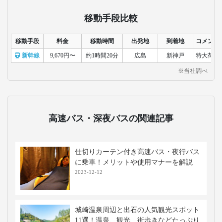
移動手段比較
移動手段
料金
移動時間
出発地
到着地
コメント
新幹線
9,670円〜
約1時間20分
広島
新神戸
特大荷物
※当社調べ
高速バス・深夜バスの関連記事
仕切りカーテン付き高速バス・夜行バス
に乗車！メリットや使用マナーを解説
2023-12-12
城崎温泉周辺と出石の人気観光スポット
11選！温泉、観光、街歩きなどたっぷり