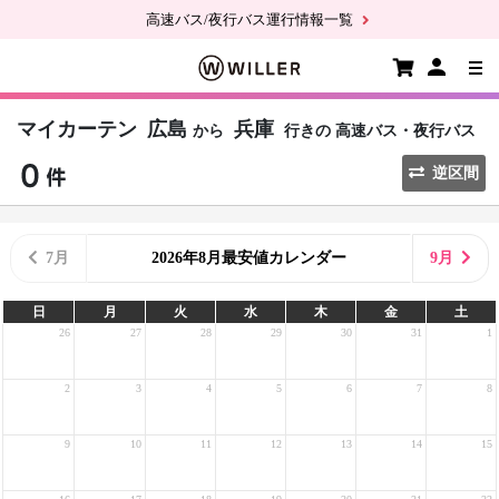
高速バス/夜行バス運行情報一覧
マイカーテン
広島
兵庫
から
行きの
高速バス・夜行バス
逆区間
7月
2026年8月最安値カレンダー
9月
日
月
火
水
木
金
土
26
27
28
29
30
31
1
2
3
4
5
6
7
8
9
10
11
12
13
14
15