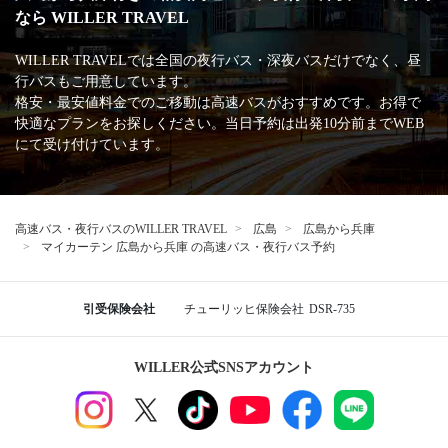
なら WILLER TRAVEL
WILLER TRAVELでは全国の夜行バス・深夜バスだけでなく、昼
行バスもご用意しています。
格安・最安値料金でのご移動は高速バスがおすすめです。お得で
快適なプランをお探しください。当日予約は出発10分前までWEB
にて受け付けています。
高速バス・夜行バスのWILLER TRAVEL
広島
広島から兵庫
マイカーテン 広島から兵庫 の高速バス・夜行バス予約
引受保険会社
チューリッヒ保険会社
DSR-735
WILLER公式SNSアカウント