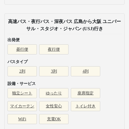
高速バス・夜行バス・深夜バス 広島から大阪 ユニバー
サル・スタジオ・ジャパン (USJ)行き
出発便
昼行便
夜行便
バスタイプ
2列
3列
4列
設備・サービス
独立シート
ゆったり
座席指定
マイカーテン
女性安心
トイレ付き
WiFi
充電OK