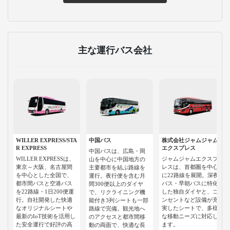
主な運行バス会社
WILLER EXPRESS/STA
中国バス
株式会社ジャムジャム
R EXPRESS
エクスプレス
中国バスは、広島・岡
WILLER EXPRESSは、
ジャムジャムエクスプ
山を中心に中国地方の
東京～大阪、名古屋間
レスは、首都圏を中心
主要都市を結ぶ路線を
を中心とした全国で、
に22路線を展開。深夜
運行。夜行便を含む月
都市間バスと空港バス
バス・早朝バスに特化
間300便以上のダイヤ
を22路線・1日200便運
した独自ダイヤと、コ
で、リクライニング機
行。自社開発した快適
ンセントなど設備が充
能付き3列シートも一部
なオリジナルシートや
実したシートで、多様
路線で完備。観光地へ
最新のIoT技術を活用し
な移動ニーズに対応し
のアクセスと都市間移
た安全運行で好評の高
ます。
動の両面で、快適な長