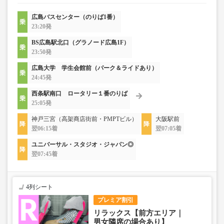
広島バスセンター（のりば1番）
23:20発
BS広島駅北口（グラノード広島1F）
23:50発
広島大学 学生会館前（パーク＆ライドあり）
24:45発
西条駅南口 ロータリー１番のりば
25:05発
神戸三宮（高架商店街前・PMPTビル）
大阪駅前
翌06:15着
翌07:05着
ユニバーサル・スタジオ・ジャパン◎
翌07:45着
4列シート
プレミア割引
リラックス【前方エリア｜
男女隣席の場合あり】