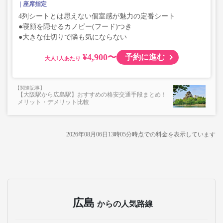
座席指定
4列シートとは思えない個室感が魅力の定番シート
●寝顔を隠せるカノピー(フード)つき
●大きな仕切りで隣も気にならない
¥4,900〜
予約に進む
大人
【大阪駅から広島駅】おすすめの格安交通手段まとめ！
メリット・デメリット比較
2026年08月06日13時05分
時点での料金を表示しています
広島
からの人気路線