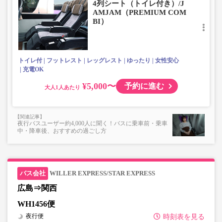
4列シート（トイレ付き）/J
■お預かりできない荷物（貴重品以外は車内持ち込みも不
AMJAM（PREMIUM COM
可）
BI）
楽器・自転車（折りたたみ含む）・ボード等の大きな荷
物、壊れ物、危険物、貴重品、ペット、
上記「トランクにてお預かりできる荷物」の条件を満たさ
ないもの
トイレ付
フットレスト
レッグレスト
ゆったり
女性安心
充電OK
¥5,000〜
予約に進む
大人
夜行バスユーザー約4,000人に聞く！バスに乗車前・乗車
中・降車後、おすすめの過ごし方
WILLER EXPRESS/STAR EXPRESS
広島⇒関西
WH1456便
夜行便
時刻表を見る