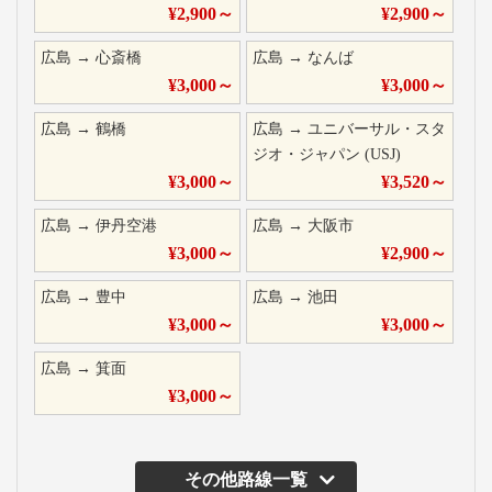
¥
2,900
～
¥
2,900
～
広島
→
心斎橋
広島
→
なんば
¥
3,000
～
¥
3,000
～
広島
→
鶴橋
広島
→
ユニバーサル・スタ
ジオ・ジャパン (USJ)
¥
3,000
～
¥
3,520
～
広島
→
伊丹空港
広島
→
大阪市
¥
3,000
～
¥
2,900
～
広島
→
豊中
広島
→
池田
¥
3,000
～
¥
3,000
～
広島
→
箕面
¥
3,000
～
その他路線一覧