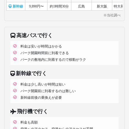
新幹線
9,890円〜
約1時間30分
広島
新大阪
特大荷物
※当社調べ
高速バスで行く
料金は安いが時間はかかる
パーク開園時間前に到着できる
パークの敷地内に到着するので移動がラク
新幹線で行く
料金は少し高いが時間は短い
パーク開園前に到着するのは難しい
新幹線前後の乗換えが必要
飛行機で行く
料金も高額
空港へのアクセス、空港からのアクセスが手間