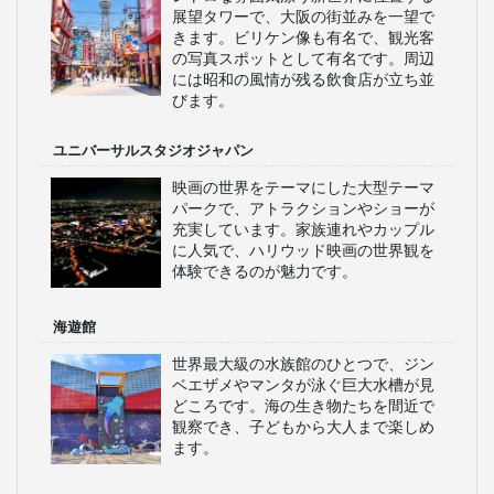
展望タワーで、大阪の街並みを一望で
きます。ビリケン像も有名で、観光客
の写真スポットとして有名です。周辺
には昭和の風情が残る飲食店が立ち並
びます。
ユニバーサルスタジオジャパン
映画の世界をテーマにした大型テーマ
パークで、アトラクションやショーが
充実しています。家族連れやカップル
に人気で、ハリウッド映画の世界観を
体験できるのが魅力です。
海遊館
世界最大級の水族館のひとつで、ジン
ベエザメやマンタが泳ぐ巨大水槽が見
どころです。海の生き物たちを間近で
観察でき、子どもから大人まで楽しめ
ます。