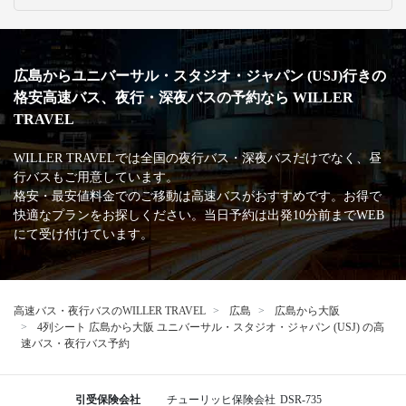
広島からユニバーサル・スタジオ・ジャパン (USJ)行きの
格安高速バス、夜行・深夜バスの予約なら WILLER
TRAVEL
WILLER TRAVELでは全国の夜行バス・深夜バスだけでなく、昼
行バスもご用意しています。
格安・最安値料金でのご移動は高速バスがおすすめです。お得で
快適なプランをお探しください。当日予約は出発10分前までWEB
にて受け付けています。
高速バス・夜行バスのWILLER TRAVEL
広島
広島から大阪
4列シート 広島から大阪 ユニバーサル・スタジオ・ジャパン (USJ) の高
速バス・夜行バス予約
引受保険会社
チューリッヒ保険会社
DSR-735