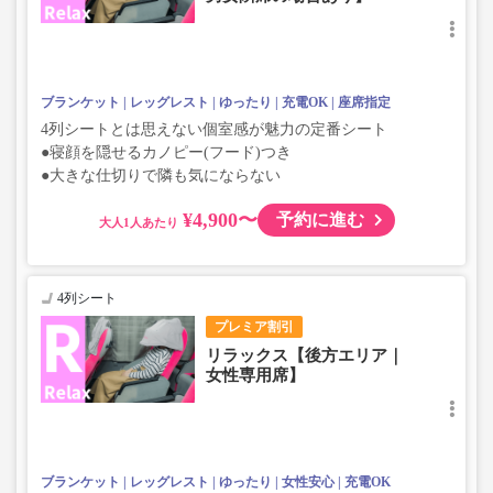
ブランケット
レッグレスト
ゆったり
充電OK
座席指定
4列シートとは思えない個室感が魅力の定番シート
●寝顔を隠せるカノピー(フード)つき
●大きな仕切りで隣も気にならない
¥4,900〜
予約に進む
大人
4列シート
プレミア割引
リラックス【後方エリア｜
女性専用席】
ブランケット
レッグレスト
ゆったり
女性安心
充電OK