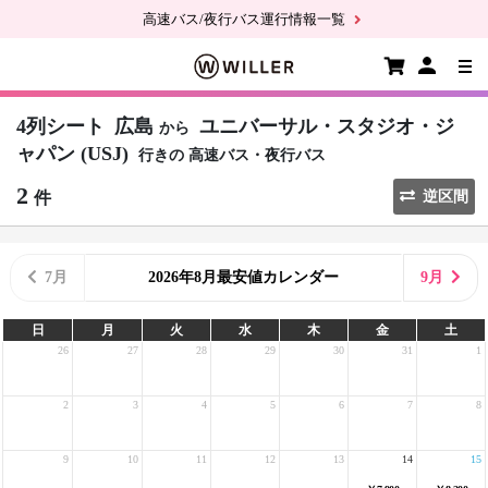
高速バス/夜行バス運行情報一覧
4列シート
広島
ユニバーサル・スタジオ・ジ
から
ャパン (USJ)
行きの
高速バス・夜行バス
2
件
逆区間
7月
2026年8月最安値カレンダー
9月
日
月
火
水
木
金
土
26
27
28
29
30
31
1
2
3
4
5
6
7
8
9
10
11
12
13
14
15