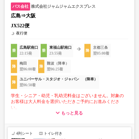
株式会社ジャムジャムエクスプレス
広島⇒大阪
JX522便
夜行便
広島駅南口
東福山駅南口
京都三条
22:15発
23:55発
翌05:00着
梅田
難波（降車）
翌06:00着
翌06:25着
ユニバーサル・スタジオ・ジャパン （降車）
翌06:50着
学生・シニア・幼児・乳幼児料金はございません。対象の
お客様は大人料金を選択いただきご予約にお進みくださ
い。
もっと見る
【荷物について】
■トランクにてお預かりできる荷物
・3辺合計160cm以内、かつ10kg以下のものをおひとり様1
4列シート
トイレ付き
点