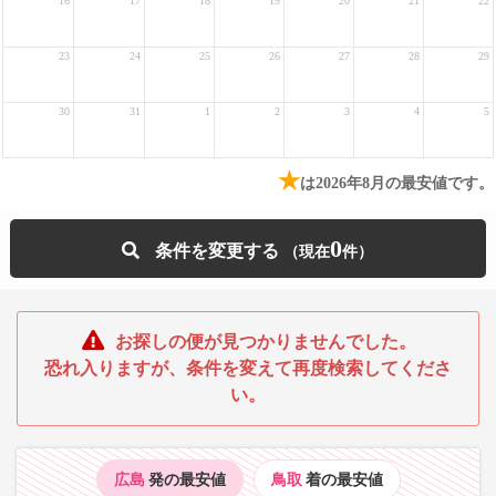
16
17
18
19
20
21
22
23
24
25
26
27
28
29
30
31
1
2
3
4
5
★
は2026年8月の最安値です。
0
条件を変更する
お探しの便が見つかりませんでした。
恐れ入りますが、条件を変えて再度検索してくださ
い。
広島
発の最安値
鳥取
着の最安値