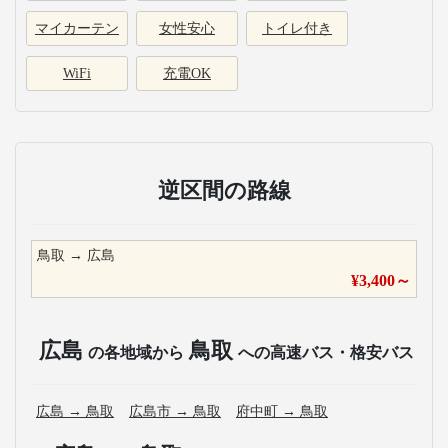
マイカーテン
女性安心
トイレ付き
WiFi
充電OK
逆区間の路線
鳥取
→
広島
¥
3,400
～
広島
鳥取
の各地域から
への高速バス・格安バス
広島
→
鳥取
広島市
→
鳥取
府中町
→
鳥取