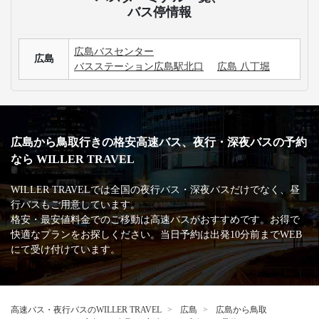
バス停情報
広島バスセンター
広島
バスステーション広島駅北口
広島 八丁堀
広島から鳥取行きの格安高速バス、夜行・深夜バスの予約
なら WILLER TRAVEL
WILLER TRAVELでは全国の夜行バス・深夜バスだけでなく、昼
行バスもご用意しています。
格安・最安値料金でのご移動は高速バスがおすすめです。お得で
快適なプランをお探しください。当日予約は出発10分前までWEB
にて受け付けています。
高速バス・夜行バスのWILLER TRAVEL
広島
広島から鳥取