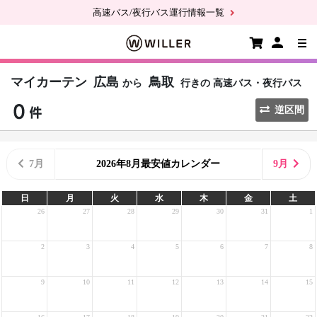
高速バス/夜行バス運行情報一覧
マイカーテン
広島
鳥取
から
行きの
高速バス・夜行バス
逆区間
7月
2026年8月最安値カレンダー
9月
日
月
火
水
木
金
土
26
27
28
29
30
31
1
2
3
4
5
6
7
8
9
10
11
12
13
14
15