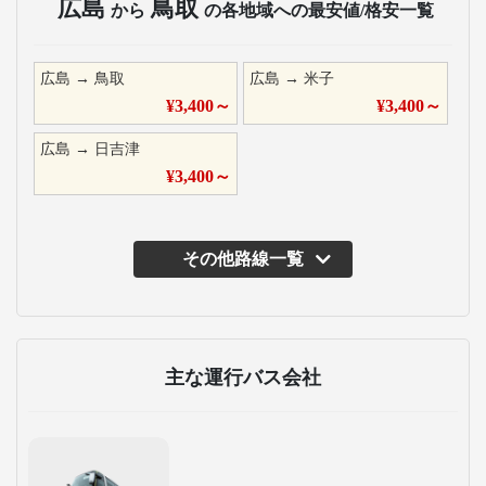
広島
鳥取
から
の各地域への最安値/格安一覧
広島
→
鳥取
広島
→
米子
¥
3,400
～
¥
3,400
～
広島
→
日吉津
¥
3,400
～
その他路線一覧
主な運行バス会社