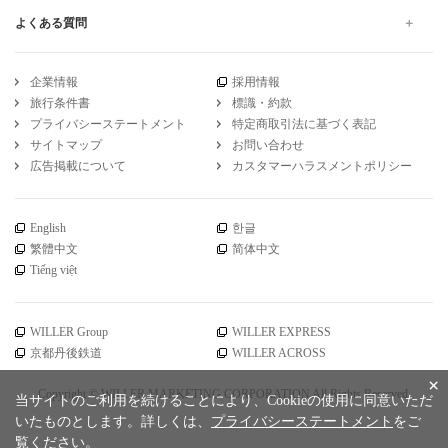
よくある質問
企業情報
採用情報
旅行条件書
標識・約款
プライバシーステートメント
特定商取引法に基づく表記
サイトマップ
お問い合わせ
広告掲載について
カスタマーハラスメントポリシー
English
한글
繁體中文
简体中文
Tiếng việt
WILLER Group
WILLER EXPRESS
京都丹後鉄道
WILLER ACROSS
×
Copyright © WILLER MARKETING CORPORATION All Rights Reserved.
当サイトのご利用を続けることにより、Cookieの使用に同意いただ
いたものとします。詳しくは、
プライバシーステートメント
をご
覧ください。