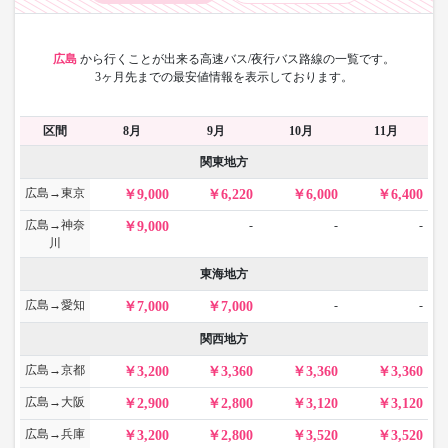
広島
から
行くことが出来る高速バス/夜行バス路線の一覧です。
3ヶ月先までの最安値情報を表示しております。
区間
8月
9月
10月
11月
関東地方
広島→東京
9,000
6,220
6,000
6,400
広島→神奈
-
-
-
9,000
川
東海地方
広島→愛知
-
-
7,000
7,000
関西地方
広島→京都
3,200
3,360
3,360
3,360
広島→大阪
2,900
2,800
3,120
3,120
広島→兵庫
3,200
2,800
3,520
3,520