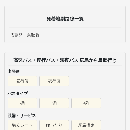
発着地別路線一覧
広島発
鳥取着
高速バス・夜行バス・深夜バス 広島から鳥取行き
出発便
昼行便
夜行便
バスタイプ
2列
3列
4列
設備・サービス
独立シート
ゆったり
座席指定