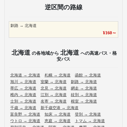
逆区間の路線
釧路
→
北海道
¥
160
～
北海道
北海道
の各地域から
への高速バス・格
安バス
北海道
→
北海道
札幌
→
北海道
函館
→
北海道
旭川
→
北海道
室蘭
→
北海道
釧路
→
北海道
帯広
→
北海道
北見
→
北海道
網走
→
北海道
稚内
→
北海道
江別
→
北海道
紋別
→
北海道
士別
→
北海道
名寄
→
北海道
根室
→
北海道
千歳
→
北海道
新千歳空港
→
北海道
富良野
→
北海道
知床
→
北海道
登別
→
北海道
ウトロ
→
北海道
恵庭
→
北海道
トマム
→
北海道