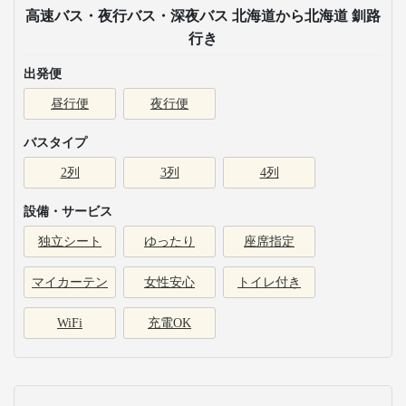
高速バス・夜行バス・深夜バス 北海道から北海道 釧路
行き
出発便
昼行便
夜行便
バスタイプ
2列
3列
4列
設備・サービス
独立シート
ゆったり
座席指定
マイカーテン
女性安心
トイレ付き
WiFi
充電OK