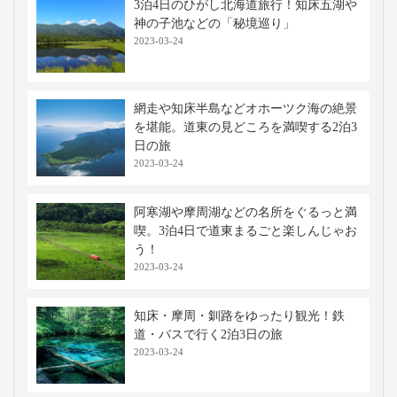
3泊4日のひがし北海道旅行！知床五湖や
神の子池などの「秘境巡り」
2023-03-24
網走や知床半島などオホーツク海の絶景
を堪能。道東の見どころを満喫する2泊3
日の旅
2023-03-24
阿寒湖や摩周湖などの名所をぐるっと満
喫。3泊4日で道東まるごと楽しんじゃお
う！
2023-03-24
知床・摩周・釧路をゆったり観光！鉄
道・バスで行く2泊3日の旅
2023-03-24