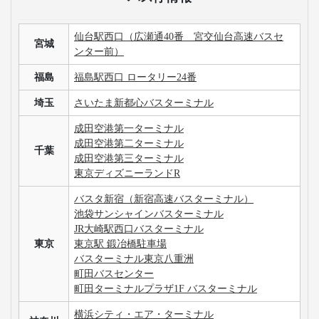
仙台駅西口（広瀬通40番 宮交仙台高速バスセ
宮城
ンター前）
福島
福島駅西口 ロータリー24番
埼玉
さいたま新都心バスターミナル
成田空港第一ターミナル
成田空港第二ターミナル
千葉
成田空港第三ターミナル
東京ディズニーランドR
バスタ新宿（新宿高速バスターミナル）
池袋サンシャインバスターミナル
JR大崎駅西口バスターミナル
東京
東京駅 鍛冶橋駐車場
バスターミナル東京八重洲
町田バスセンター
町田ターミナルプラザ1F バスターミナル
横浜シティ・エア・ターミナル