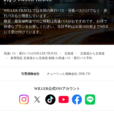
WILLER TRAVELでは全国の夜行バス・深夜バスだけでなく、昼
行バスもご用意しています。
格安・最安値料金でのご移動は高速バスがおすすめです。お得で
快適なプランをお探しください。当日予約は出発10分前までWEB
にて受け付けています。
高速バス・夜行バスのWILLER TRAVEL
北海道
北海道から北海道
座席指定 北海道から北海道 釧路 の高速バス・夜行バス予約
引受保険会社
チューリッヒ保険会社
DSR-735
WILLER公式SNSアカウント