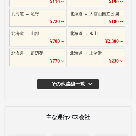
¥
110
～
¥
190
～
北海道
→
足寄
北海道
→
大雪山国立公園
¥
720
～
¥
180
～
北海道
→
山部
北海道
→
永山
¥
700
～
¥
2,300
～
北海道
→
留辺蘂
北海道
→
上渚滑
¥
770
～
¥
230
～
その他路線一覧
主な運行バス会社