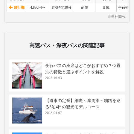
飛行機
4,880円〜
約0時間30分
函館
奥尻
手荷物検
※当社調べ
高速バス・深夜バスの関連記事
夜行バスの座席はどこがおすすめ？位置
別の特徴と選ぶポイントを解説
2025-10-03
【道東の定番】網走～摩周湖～釧路を巡
る3泊4日の観光モデルコース
2023-04-07