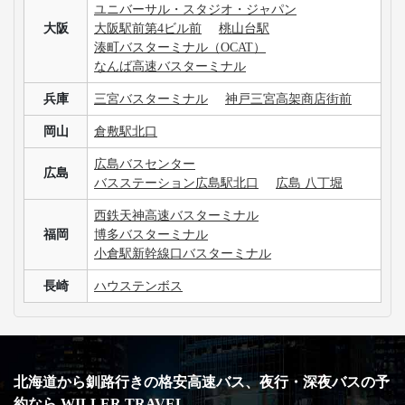
ユニバーサル・スタジオ・ジャパン
大阪
大阪駅前第4ビル前
桃山台駅
湊町バスターミナル（OCAT）
なんば高速バスターミナル
兵庫
三宮バスターミナル
神戸三宮高架商店街前
岡山
倉敷駅北口
広島バスセンター
広島
バスステーション広島駅北口
広島 八丁堀
西鉄天神高速バスターミナル
福岡
博多バスターミナル
小倉駅新幹線口バスターミナル
長崎
ハウステンボス
北海道から釧路行きの格安高速バス、夜行・深夜バスの予
約なら WILLER TRAVEL