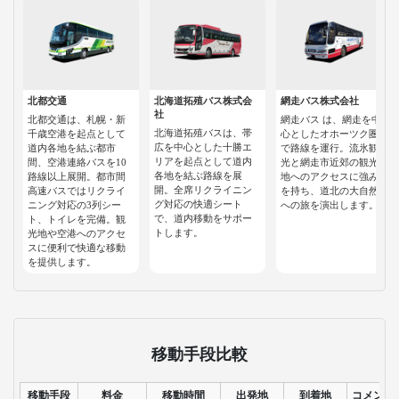
北都交通
北海道拓殖バス株式会
網走バス株式会社
社
北都交通は、札幌・新
網走バス は、網走を中
北海道拓殖バスは、帯
千歳空港を起点として
心としたオホーツク圏
広を中心とした十勝エ
道内各地を結ぶ都市
で路線を運行。流氷観
リアを起点として道内
間、空港連絡バスを10
光と網走市近郊の観光
各地を結ぶ路線を展
路線以上展開。都市間
地へのアクセスに強み
開。全席リクライニン
高速バスではリクライ
を持ち、道北の大自然
グ対応の快適シート
ニング対応の3列シー
への旅を演出します。
で、道内移動をサポー
ト、トイレを完備。観
トします。
光地や空港へのアクセ
スに便利で快適な移動
を提供します。
移動手段比較
移動手段
料金
移動時間
出発地
到着地
コメント