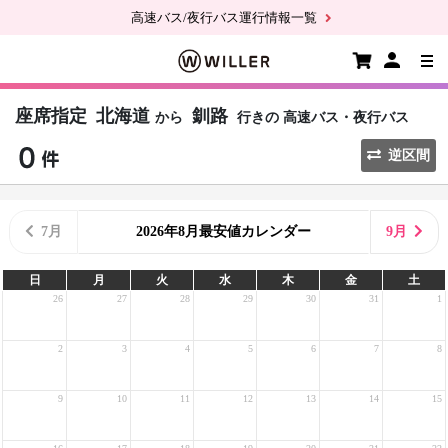
高速バス/夜行バス運行情報一覧
座席指定
北海道
釧路
から
行きの
高速バス・夜行バス
逆区間
7月
2026年8月最安値カレンダー
9月
日
月
火
水
木
金
土
26
27
28
29
30
31
1
2
3
4
5
6
7
8
9
10
11
12
13
14
15