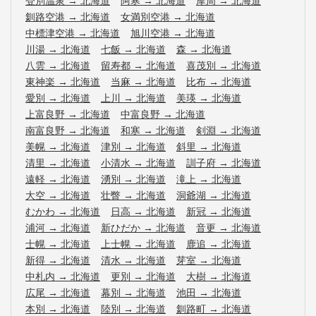
登別温泉
→
北海道
阿寒
→
北海道
摩周
→
北海道
釧路空港
→
北海道
女満別空港
→
北海道
中標津空港
→
北海道
旭川空港
→
北海道
川湯
→
北海道
七飯
→
北海道
森
→
北海道
八雲
→
北海道
留寿都
→
北海道
喜茂別
→
北海道
東神楽
→
北海道
当麻
→
北海道
比布
→
北海道
愛別
→
北海道
上川
→
北海道
美瑛
→
北海道
上富良野
→
北海道
中富良野
→
北海道
南富良野
→
北海道
和寒
→
北海道
剣淵
→
北海道
美幌
→
北海道
津別
→
北海道
斜里
→
北海道
清里
→
北海道
小清水
→
北海道
訓子府
→
北海道
遠軽
→
北海道
湧別
→
北海道
滝上
→
北海道
大空
→
北海道
壮瞥
→
北海道
洞爺湖
→
北海道
むかわ
→
北海道
日高
→
北海道
新冠
→
北海道
浦河
→
北海道
新ひだか
→
北海道
音更
→
北海道
士幌
→
北海道
上士幌
→
北海道
鹿追
→
北海道
新得
→
北海道
清水
→
北海道
芽室
→
北海道
中札内
→
北海道
更別
→
北海道
大樹
→
北海道
広尾
→
北海道
幕別
→
北海道
池田
→
北海道
本別
→
北海道
陸別
→
北海道
釧路町
→
北海道