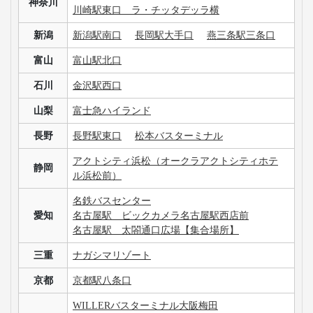
神奈川
川崎駅東口 ラ・チッタデッラ横
新潟
新潟駅南口
長岡駅大手口
燕三条駅三条口
富山
富山駅北口
石川
金沢駅西口
山梨
富士急ハイランド
長野
長野駅東口
松本バスターミナル
アクトシティ浜松（オークラアクトシティホテ
静岡
ル浜松前）
名鉄バスセンター
愛知
名古屋駅 ビックカメラ名古屋駅西店前
名古屋駅 太閤通口広場【集合場所】
三重
ナガシマリゾート
京都
京都駅八条口
WILLERバスターミナル大阪梅田