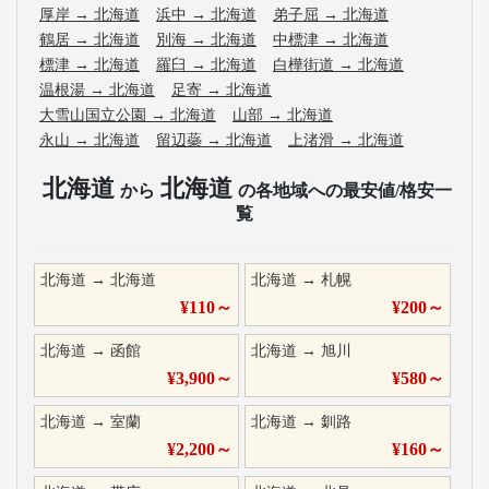
厚岸
→
北海道
浜中
→
北海道
弟子屈
→
北海道
鶴居
→
北海道
別海
→
北海道
中標津
→
北海道
標津
→
北海道
羅臼
→
北海道
白樺街道
→
北海道
温根湯
→
北海道
足寄
→
北海道
大雪山国立公園
→
北海道
山部
→
北海道
永山
→
北海道
留辺蘂
→
北海道
上渚滑
→
北海道
北海道
北海道
から
の各地域への最安値/格安一
覧
北海道
→
北海道
北海道
→
札幌
¥
110
～
¥
200
～
北海道
→
函館
北海道
→
旭川
¥
3,900
～
¥
580
～
北海道
→
室蘭
北海道
→
釧路
¥
2,200
～
¥
160
～