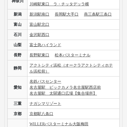
神奈川
川崎駅東口 ラ・チッタデッラ横
新潟
新潟駅南口
長岡駅大手口
燕三条駅三条口
富山
富山駅北口
石川
金沢駅西口
山梨
富士急ハイランド
長野
長野駅東口
松本バスターミナル
アクトシティ浜松（オークラアクトシティホテ
静岡
ル浜松前）
名鉄バスセンター
愛知
名古屋駅 ビックカメラ名古屋駅西店前
名古屋駅 太閤通口広場【集合場所】
三重
ナガシマリゾート
京都
京都駅八条口
WILLERバスターミナル大阪梅田