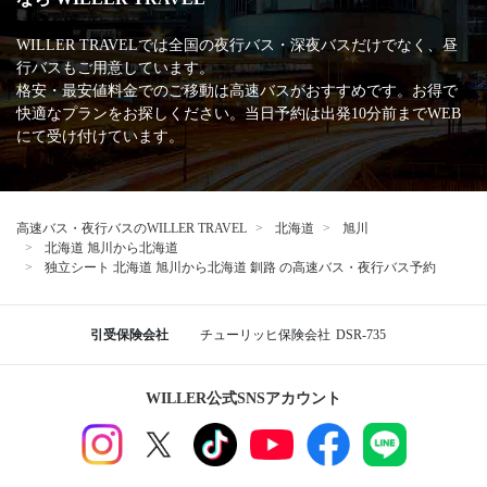
WILLER TRAVELでは全国の夜行バス・深夜バスだけでなく、昼
行バスもご用意しています。
格安・最安値料金でのご移動は高速バスがおすすめです。お得で
快適なプランをお探しください。当日予約は出発10分前までWEB
にて受け付けています。
高速バス・夜行バスのWILLER TRAVEL
北海道
旭川
北海道 旭川から北海道
独立シート 北海道 旭川から北海道 釧路 の高速バス・夜行バス予約
引受保険会社
チューリッヒ保険会社
DSR-735
WILLER公式SNSアカウント