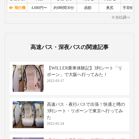
飛行機
4,880円〜
約0時間30分
函館
奥尻
手荷物検
※当社調べ
高速バス・深夜バスの関連記事
【WILLER乗車体験記】3列シート「リ
ボーン」で大阪へ行ってみた！
2022-03-17
高速バス・夜行バスで出張！快適と噂の
3列シート・リボーンで東京へ行ってみ
た
2022-02-24