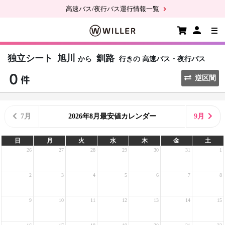
高速バス/夜行バス運行情報一覧
独立シート
旭川
釧路
から
行きの
高速バス・夜行バス
逆区間
7月
2026年8月最安値カレンダー
9月
日
月
火
水
木
金
土
26
27
28
29
30
31
1
2
3
4
5
6
7
8
9
10
11
12
13
14
15