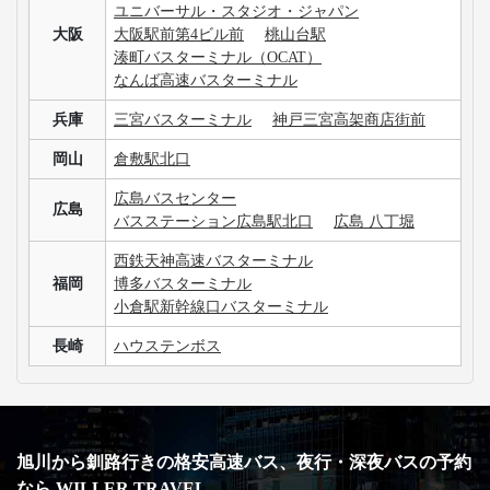
ユニバーサル・スタジオ・ジャパン
大阪
大阪駅前第4ビル前
桃山台駅
湊町バスターミナル（OCAT）
なんば高速バスターミナル
兵庫
三宮バスターミナル
神戸三宮高架商店街前
岡山
倉敷駅北口
広島バスセンター
広島
バスステーション広島駅北口
広島 八丁堀
西鉄天神高速バスターミナル
福岡
博多バスターミナル
小倉駅新幹線口バスターミナル
長崎
ハウステンボス
旭川から釧路行きの格安高速バス、夜行・深夜バスの予約
なら WILLER TRAVEL