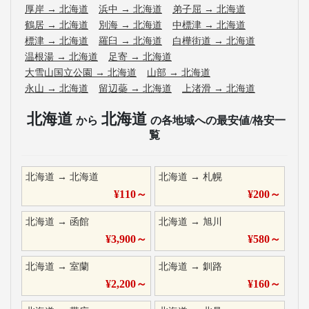
厚岸
→
北海道
浜中
→
北海道
弟子屈
→
北海道
鶴居
→
北海道
別海
→
北海道
中標津
→
北海道
標津
→
北海道
羅臼
→
北海道
白樺街道
→
北海道
温根湯
→
北海道
足寄
→
北海道
大雪山国立公園
→
北海道
山部
→
北海道
永山
→
北海道
留辺蘂
→
北海道
上渚滑
→
北海道
北海道
北海道
から
の各地域への最安値/格安一
覧
北海道
→
北海道
北海道
→
札幌
¥
110
～
¥
200
～
北海道
→
函館
北海道
→
旭川
¥
3,900
～
¥
580
～
北海道
→
室蘭
北海道
→
釧路
¥
2,200
～
¥
160
～