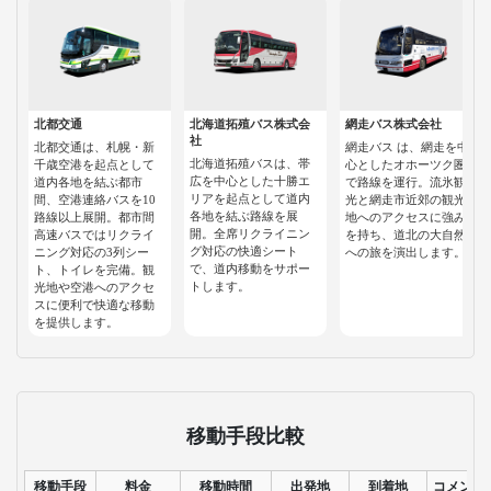
北都交通
北海道拓殖バス株式会
網走バス株式会社
社
北都交通は、札幌・新
網走バス は、網走を中
北海道拓殖バスは、帯
千歳空港を起点として
心としたオホーツク圏
広を中心とした十勝エ
道内各地を結ぶ都市
で路線を運行。流氷観
リアを起点として道内
間、空港連絡バスを10
光と網走市近郊の観光
各地を結ぶ路線を展
路線以上展開。都市間
地へのアクセスに強み
開。全席リクライニン
高速バスではリクライ
を持ち、道北の大自然
グ対応の快適シート
ニング対応の3列シー
への旅を演出します。
で、道内移動をサポー
ト、トイレを完備。観
トします。
光地や空港へのアクセ
スに便利で快適な移動
を提供します。
移動手段比較
移動手段
料金
移動時間
出発地
到着地
コメント