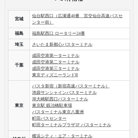
仙台駅西口（広瀬通40番 宮交仙台高速バスセ
宮城
ンター前）
福島
福島駅西口 ロータリー24番
埼玉
さいたま新都心バスターミナル
成田空港第一ターミナル
成田空港第二ターミナル
千葉
成田空港第三ターミナル
東京ディズニーランドR
バスタ新宿（新宿高速バスターミナル）
池袋サンシャインバスターミナル
JR大崎駅西口バスターミナル
東京
東京駅 鍛冶橋駐車場
バスターミナル東京八重洲
町田バスセンター
町田ターミナルプラザ1F バスターミナル
横浜シティ・エア・ターミナル