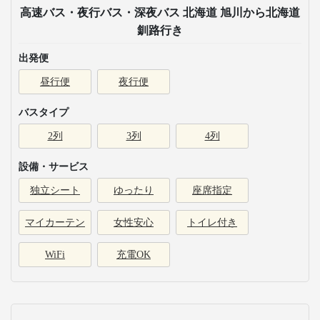
高速バス・夜行バス・深夜バス 北海道 旭川から北海道
釧路行き
出発便
昼行便
夜行便
バスタイプ
2列
3列
4列
設備・サービス
独立シート
ゆったり
座席指定
マイカーテン
女性安心
トイレ付き
WiFi
充電OK