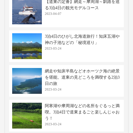
【道東の定番】網走～摩周湖～釧路を巡
る3泊4日の観光モデルコース
2023-04-07
3泊4日のひがし北海道旅行！知床五湖や
神の子池などの「秘境巡り」
2023-03-24
網走や知床半島などオホーツク海の絶景
を堪能。道東の見どころを満喫する2泊3
日の旅
2023-03-24
阿寒湖や摩周湖などの名所をぐるっと満
喫。3泊4日で道東まるごと楽しんじゃお
う！
2023-03-24