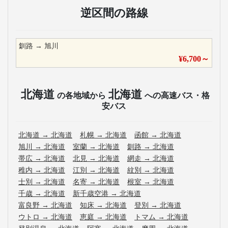
逆区間の路線
釧路
→
旭川
¥
6,700
～
北海道
北海道
の各地域から
への高速バス・格
安バス
北海道
→
北海道
札幌
→
北海道
函館
→
北海道
旭川
→
北海道
室蘭
→
北海道
釧路
→
北海道
帯広
→
北海道
北見
→
北海道
網走
→
北海道
稚内
→
北海道
江別
→
北海道
紋別
→
北海道
士別
→
北海道
名寄
→
北海道
根室
→
北海道
千歳
→
北海道
新千歳空港
→
北海道
富良野
→
北海道
知床
→
北海道
登別
→
北海道
ウトロ
→
北海道
恵庭
→
北海道
トマム
→
北海道