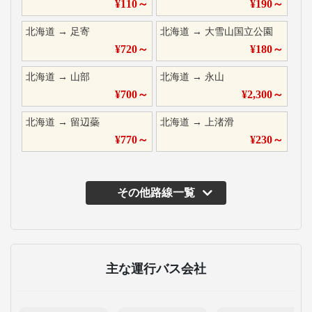
¥
110
～
¥
190
～
北海道
→
足寄
北海道
→
大雪山国立公園
¥
720
～
¥
180
～
北海道
→
山部
北海道
→
永山
¥
700
～
¥
2,300
～
北海道
→
留辺蘂
北海道
→
上渚滑
¥
770
～
¥
230
～
その他路線一覧
主な運行バス会社