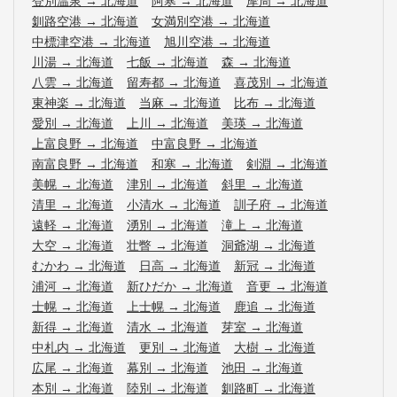
登別温泉
→
北海道
阿寒
→
北海道
摩周
→
北海道
釧路空港
→
北海道
女満別空港
→
北海道
中標津空港
→
北海道
旭川空港
→
北海道
川湯
→
北海道
七飯
→
北海道
森
→
北海道
八雲
→
北海道
留寿都
→
北海道
喜茂別
→
北海道
東神楽
→
北海道
当麻
→
北海道
比布
→
北海道
愛別
→
北海道
上川
→
北海道
美瑛
→
北海道
上富良野
→
北海道
中富良野
→
北海道
南富良野
→
北海道
和寒
→
北海道
剣淵
→
北海道
美幌
→
北海道
津別
→
北海道
斜里
→
北海道
清里
→
北海道
小清水
→
北海道
訓子府
→
北海道
遠軽
→
北海道
湧別
→
北海道
滝上
→
北海道
大空
→
北海道
壮瞥
→
北海道
洞爺湖
→
北海道
むかわ
→
北海道
日高
→
北海道
新冠
→
北海道
浦河
→
北海道
新ひだか
→
北海道
音更
→
北海道
士幌
→
北海道
上士幌
→
北海道
鹿追
→
北海道
新得
→
北海道
清水
→
北海道
芽室
→
北海道
中札内
→
北海道
更別
→
北海道
大樹
→
北海道
広尾
→
北海道
幕別
→
北海道
池田
→
北海道
本別
→
北海道
陸別
→
北海道
釧路町
→
北海道