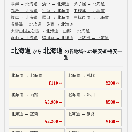
厚岸
→
北海道
浜中
→
北海道
弟子屈
→
北海道
鶴居
→
北海道
別海
→
北海道
中標津
→
北海道
標津
→
北海道
羅臼
→
北海道
白樺街道
→
北海道
温根湯
→
北海道
足寄
→
北海道
大雪山国立公園
→
北海道
山部
→
北海道
永山
→
北海道
留辺蘂
→
北海道
上渚滑
→
北海道
北海道
北海道
から
の各地域への最安値/格安一
覧
北海道
→
北海道
北海道
→
札幌
¥
110
～
¥
200
～
北海道
→
函館
北海道
→
旭川
¥
3,900
～
¥
580
～
北海道
→
室蘭
北海道
→
釧路
¥
2,200
～
¥
160
～