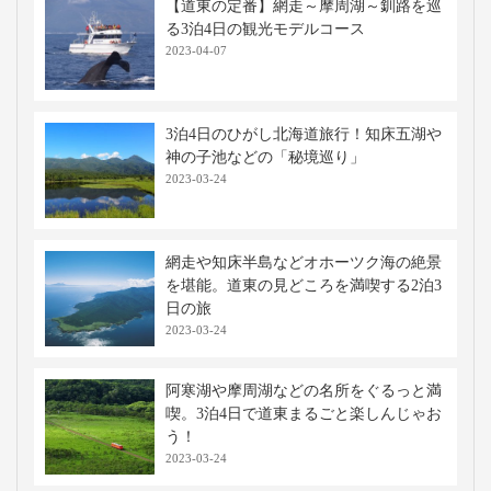
【道東の定番】網走～摩周湖～釧路を巡
る3泊4日の観光モデルコース
2023-04-07
3泊4日のひがし北海道旅行！知床五湖や
神の子池などの「秘境巡り」
2023-03-24
網走や知床半島などオホーツク海の絶景
を堪能。道東の見どころを満喫する2泊3
日の旅
2023-03-24
阿寒湖や摩周湖などの名所をぐるっと満
喫。3泊4日で道東まるごと楽しんじゃお
う！
2023-03-24