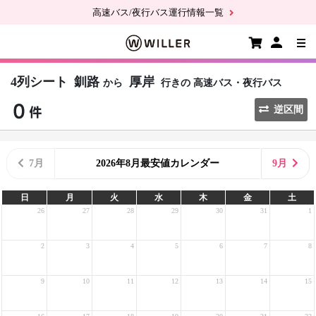
高速バス/夜行バス運行情報一覧
4列シート
釧路
厚岸
から
行きの
高速バス・夜行バス
逆区間
7月
2026年8月最安値カレンダー
9月
日
月
火
水
木
金
土
26
27
28
29
30
31
1
2
3
4
5
6
7
8
9
10
11
12
13
14
15