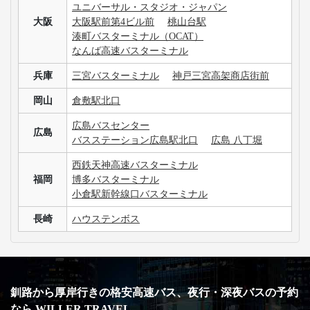
ユニバーサル・スタジオ・ジャパン
大阪
大阪駅前第4ビル前
桃山台駅
湊町バスターミナル（OCAT）
なんば高速バスターミナル
兵庫
三宮バスターミナル
神戸三宮高架商店街前
岡山
倉敷駅北口
広島バスセンター
広島
バスステーション広島駅北口
広島 八丁堀
西鉄天神高速バスターミナル
福岡
博多バスターミナル
小倉駅新幹線口バスターミナル
長崎
ハウステンボス
釧路から厚岸行きの格安高速バス、夜行・深夜バスの予約
なら WILLER TRAVEL