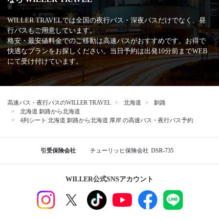
WILLER TRAVELでは全国の夜行バス・深夜バスだけでなく、昼
行バスもご用意しています。
格安・最安値料金でのご移動は高速バスがおすすめです。お得で
快適なプランをお探しください。当日予約は出発10分前までWEB
にて受け付けています。
高速バス・夜行バスのWILLER TRAVEL
北海道
釧路
北海道 釧路から北海道
4列シート 北海道 釧路から北海道 厚岸 の高速バス・夜行バス予約
引受保険会社
チューリッヒ保険会社
DSR-735
WILLER公式SNSアカウント