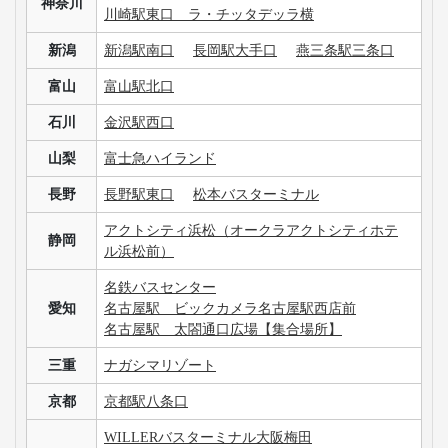
神奈川
川崎駅東口 ラ・チッタデッラ横
新潟
新潟駅南口
長岡駅大手口
燕三条駅三条口
富山
富山駅北口
石川
金沢駅西口
山梨
富士急ハイランド
長野
長野駅東口
松本バスターミナル
アクトシティ浜松（オークラアクトシティホテ
静岡
ル浜松前）
名鉄バスセンター
愛知
名古屋駅 ビックカメラ名古屋駅西店前
名古屋駅 太閤通口広場【集合場所】
三重
ナガシマリゾート
京都
京都駅八条口
WILLERバスターミナル大阪梅田