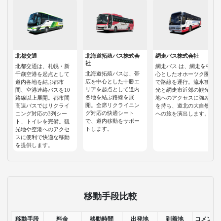
北都交通
北海道拓殖バス株式会
網走バス株式会社
社
北都交通は、札幌・新
網走バス は、網走を中
北海道拓殖バスは、帯
千歳空港を起点として
心としたオホーツク圏
広を中心とした十勝エ
道内各地を結ぶ都市
で路線を運行。流氷観
リアを起点として道内
間、空港連絡バスを10
光と網走市近郊の観光
各地を結ぶ路線を展
路線以上展開。都市間
地へのアクセスに強み
開。全席リクライニン
高速バスではリクライ
を持ち、道北の大自然
グ対応の快適シート
ニング対応の3列シー
への旅を演出します。
で、道内移動をサポー
ト、トイレを完備。観
トします。
光地や空港へのアクセ
スに便利で快適な移動
を提供します。
移動手段比較
移動手段
料金
移動時間
出発地
到着地
コメント