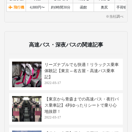
飛行機
4,880円〜
約0時間30分
函館
奥尻
手荷物検
※当社調べ
高速バス・深夜バスの関連記事
リーズナブルでも快適！リラックス乗車
体験記【東京⇔名古屋・高速バス乗車
記】
2022-03-17
【東京から青森までの高速バス・夜行バ
ス乗車記】4列ゆったりシートで乗り心
地抜群！
2022-03-17