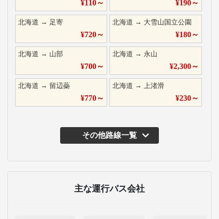
¥
110
～
¥
190
～
北海道
→
足寄
北海道
→
大雪山国立公園
¥
720
～
¥
180
～
北海道
→
山部
北海道
→
永山
¥
700
～
¥
2,300
～
北海道
→
留辺蘂
北海道
→
上渚滑
¥
770
～
¥
230
～
その他路線一覧
主な運行バス会社