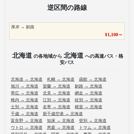
逆区間の路線
厚岸
→
釧路
¥
1,100
～
北海道
北海道
の各地域から
への高速バス・格
安バス
北海道
→
北海道
札幌
→
北海道
函館
→
北海道
旭川
→
北海道
室蘭
→
北海道
釧路
→
北海道
帯広
→
北海道
北見
→
北海道
網走
→
北海道
稚内
→
北海道
江別
→
北海道
紋別
→
北海道
士別
→
北海道
名寄
→
北海道
根室
→
北海道
千歳
→
北海道
新千歳空港
→
北海道
富良野
→
北海道
知床
→
北海道
登別
→
北海道
ウトロ
→
北海道
恵庭
→
北海道
トマム
→
北海道