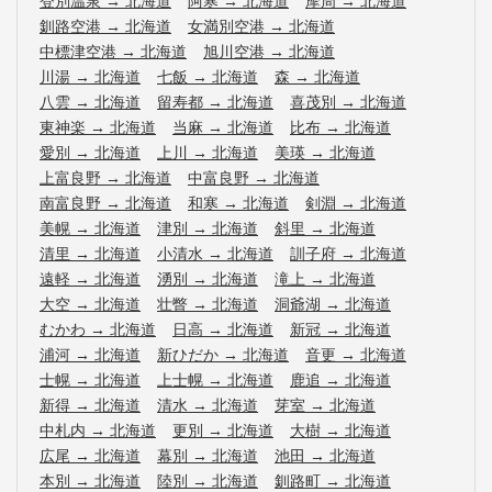
登別温泉
→
北海道
阿寒
→
北海道
摩周
→
北海道
釧路空港
→
北海道
女満別空港
→
北海道
中標津空港
→
北海道
旭川空港
→
北海道
川湯
→
北海道
七飯
→
北海道
森
→
北海道
八雲
→
北海道
留寿都
→
北海道
喜茂別
→
北海道
東神楽
→
北海道
当麻
→
北海道
比布
→
北海道
愛別
→
北海道
上川
→
北海道
美瑛
→
北海道
上富良野
→
北海道
中富良野
→
北海道
南富良野
→
北海道
和寒
→
北海道
剣淵
→
北海道
美幌
→
北海道
津別
→
北海道
斜里
→
北海道
清里
→
北海道
小清水
→
北海道
訓子府
→
北海道
遠軽
→
北海道
湧別
→
北海道
滝上
→
北海道
大空
→
北海道
壮瞥
→
北海道
洞爺湖
→
北海道
むかわ
→
北海道
日高
→
北海道
新冠
→
北海道
浦河
→
北海道
新ひだか
→
北海道
音更
→
北海道
士幌
→
北海道
上士幌
→
北海道
鹿追
→
北海道
新得
→
北海道
清水
→
北海道
芽室
→
北海道
中札内
→
北海道
更別
→
北海道
大樹
→
北海道
広尾
→
北海道
幕別
→
北海道
池田
→
北海道
本別
→
北海道
陸別
→
北海道
釧路町
→
北海道