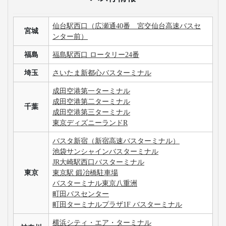
仙台駅西口（広瀬通40番 宮交仙台高速バスセ
宮城
ンター前）
福島
福島駅西口 ロータリー24番
埼玉
さいたま新都心バスターミナル
成田空港第一ターミナル
成田空港第二ターミナル
千葉
成田空港第三ターミナル
東京ディズニーランドR
バスタ新宿（新宿高速バスターミナル）
池袋サンシャインバスターミナル
JR大崎駅西口バスターミナル
東京
東京駅 鍛冶橋駐車場
バスターミナル東京八重洲
町田バスセンター
町田ターミナルプラザ1F バスターミナル
横浜シティ・エア・ターミナル