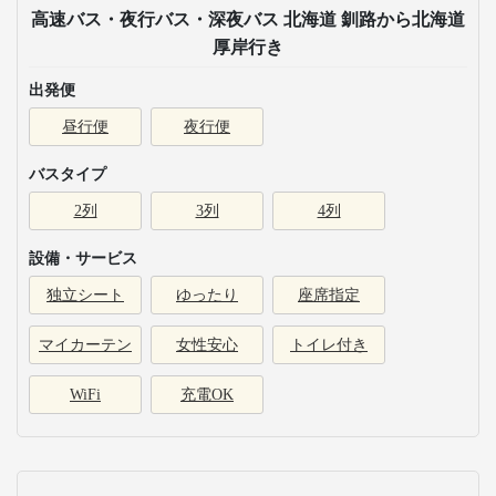
高速バス・夜行バス・深夜バス 北海道 釧路から北海道
厚岸行き
出発便
昼行便
夜行便
バスタイプ
2列
3列
4列
設備・サービス
独立シート
ゆったり
座席指定
マイカーテン
女性安心
トイレ付き
WiFi
充電OK