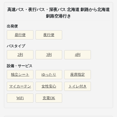
高速バス・夜行バス・深夜バス 北海道 釧路から北海道
釧路空港行き
出発便
昼行便
夜行便
バスタイプ
2列
3列
4列
設備・サービス
独立シート
ゆったり
座席指定
マイカーテン
女性安心
トイレ付き
WiFi
充電OK