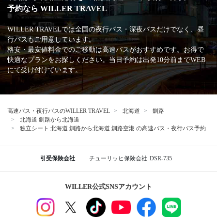
予約なら WILLER TRAVEL
WILLER TRAVELでは全国の夜行バス・深夜バスだけでなく、昼
行バスもご用意しています。
格安・最安値料金でのご移動は高速バスがおすすめです。お得で
快適なプランをお探しください。当日予約は出発10分前までWEB
にて受け付けています。
高速バス・夜行バスのWILLER TRAVEL
北海道
釧路
北海道 釧路から北海道
独立シート 北海道 釧路から北海道 釧路空港 の高速バス・夜行バス予約
引受保険会社
チューリッヒ保険会社
DSR-735
WILLER公式SNSアカウント