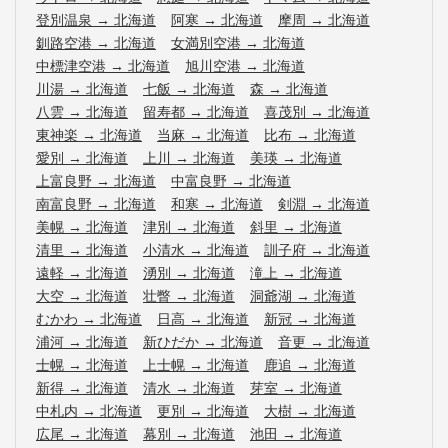
登別温泉
→
北海道
阿寒
→
北海道
摩周
→
北海道
釧路空港
→
北海道
女満別空港
→
北海道
中標津空港
→
北海道
旭川空港
→
北海道
川湯
→
北海道
七飯
→
北海道
森
→
北海道
八雲
→
北海道
留寿都
→
北海道
喜茂別
→
北海道
東神楽
→
北海道
当麻
→
北海道
比布
→
北海道
愛別
→
北海道
上川
→
北海道
美瑛
→
北海道
上富良野
→
北海道
中富良野
→
北海道
南富良野
→
北海道
和寒
→
北海道
剣淵
→
北海道
美幌
→
北海道
津別
→
北海道
斜里
→
北海道
清里
→
北海道
小清水
→
北海道
訓子府
→
北海道
遠軽
→
北海道
湧別
→
北海道
滝上
→
北海道
大空
→
北海道
壮瞥
→
北海道
洞爺湖
→
北海道
むかわ
→
北海道
日高
→
北海道
新冠
→
北海道
浦河
→
北海道
新ひだか
→
北海道
音更
→
北海道
士幌
→
北海道
上士幌
→
北海道
鹿追
→
北海道
新得
→
北海道
清水
→
北海道
芽室
→
北海道
中札内
→
北海道
更別
→
北海道
大樹
→
北海道
広尾
→
北海道
幕別
→
北海道
池田
→
北海道