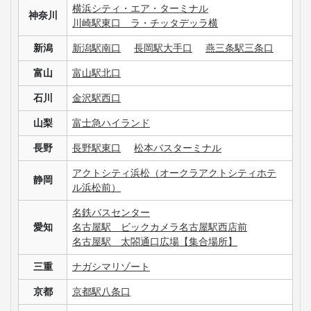
横浜シティ・エア・ターミナル
神奈川
川崎駅東口 ラ・チッタデッラ横
新潟
新潟駅南口
長岡駅大手口
燕三条駅三条口
富山
富山駅北口
石川
金沢駅西口
山梨
富士急ハイランド
長野
長野駅東口
松本バスターミナル
アクトシティ浜松（オークラアクトシティホテ
静岡
ル浜松前）
名鉄バスセンター
愛知
名古屋駅 ビックカメラ名古屋駅西店前
名古屋駅 太閤通口広場【集合場所】
三重
ナガシマリゾート
京都
京都駅八条口