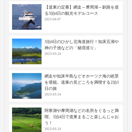
【道東の定番】網走～摩周湖～釧路を巡
る3泊4日の観光モデルコース
2023-04-07
3泊4日のひがし北海道旅行！知床五湖や
神の子池などの「秘境巡り」
2023-03-24
網走や知床半島などオホーツク海の絶景
を堪能。道東の見どころを満喫する2泊3
日の旅
2023-03-24
阿寒湖や摩周湖などの名所をぐるっと満
喫。3泊4日で道東まるごと楽しんじゃお
う！
2023-03-24