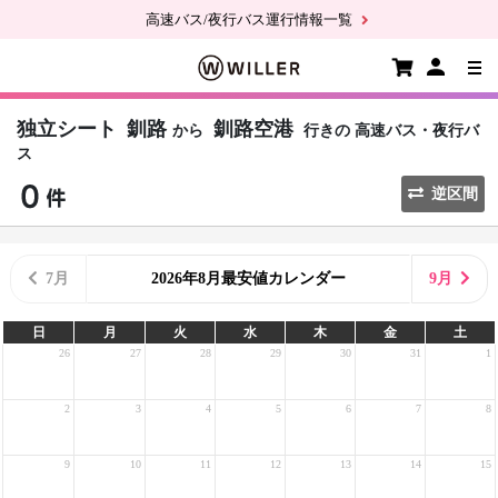
高速バス/夜行バス運行情報一覧
独立シート
釧路
釧路空港
から
行きの
高速バス・夜行バ
ス
逆区間
7月
2026年8月最安値カレンダー
9月
日
月
火
水
木
金
土
26
27
28
29
30
31
1
2
3
4
5
6
7
8
9
10
11
12
13
14
15