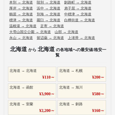
本別
→
北海道
陸別
→
北海道
釧路町
→
北海道
厚岸
→
北海道
浜中
→
北海道
弟子屈
→
北海道
鶴居
→
北海道
別海
→
北海道
中標津
→
北海道
標津
→
北海道
羅臼
→
北海道
白樺街道
→
北海道
温根湯
→
北海道
足寄
→
北海道
大雪山国立公園
→
北海道
山部
→
北海道
永山
→
北海道
留辺蘂
→
北海道
上渚滑
→
北海道
北海道
北海道
から
の各地域への最安値/格安一
覧
北海道
→
北海道
北海道
→
札幌
¥
110
～
¥
200
～
北海道
→
函館
北海道
→
旭川
¥
3,900
～
¥
580
～
北海道
→
室蘭
北海道
→
釧路
¥
2,200
～
¥
160
～