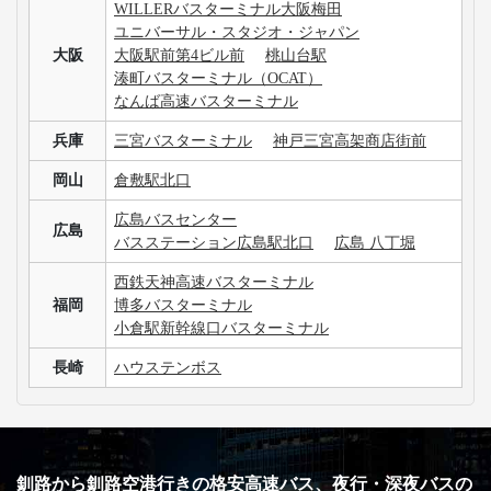
WILLERバスターミナル大阪梅田
ユニバーサル・スタジオ・ジャパン
大阪
大阪駅前第4ビル前
桃山台駅
湊町バスターミナル（OCAT）
なんば高速バスターミナル
兵庫
三宮バスターミナル
神戸三宮高架商店街前
岡山
倉敷駅北口
広島バスセンター
広島
バスステーション広島駅北口
広島 八丁堀
西鉄天神高速バスターミナル
福岡
博多バスターミナル
小倉駅新幹線口バスターミナル
長崎
ハウステンボス
釧路から釧路空港行きの格安高速バス、夜行・深夜バスの