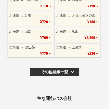
¥
110
～
¥
190
～
北海道
→
足寄
北海道
→
大雪山国立公園
¥
720
～
¥
180
～
北海道
→
山部
北海道
→
永山
¥
700
～
¥
2,300
～
北海道
→
留辺蘂
北海道
→
上渚滑
¥
770
～
¥
230
～
その他路線一覧
主な運行バス会社