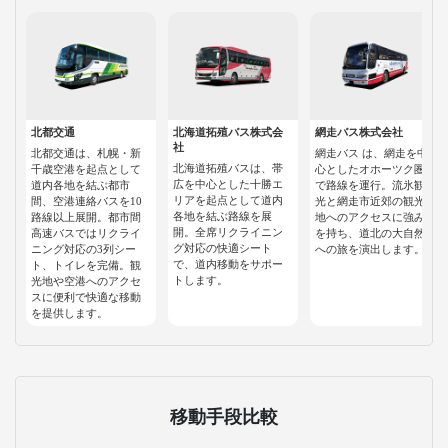
北都交通
北海道拓殖バス株式会
網走バス株式会社
社
北都交通は、札幌・新
網走バス は、網走を中
北海道拓殖バスは、帯
千歳空港を起点として
心としたオホーツク圏
広を中心とした十勝エ
道内各地を結ぶ都市
で路線を運行。流氷観
リアを起点として道内
間、空港連絡バスを10
光と網走市近郊の観光
各地を結ぶ路線を展
路線以上展開。都市間
地へのアクセスに強み
開。全席リクライニン
高速バスではリクライ
を持ち、道北の大自然
グ対応の快適シート
ニング対応の3列シー
への旅を演出します。
で、道内移動をサポー
ト、トイレを完備。観
トします。
光地や空港へのアクセ
スに便利で快適な移動
を提供します。
移動手段比較