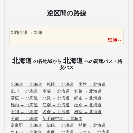
逆区間の路線
釧路空港
→
釧路
¥
200
～
北海道
北海道
の各地域から
への高速バス・格
安バス
北海道
→
北海道
札幌
→
北海道
函館
→
北海道
旭川
→
北海道
室蘭
→
北海道
釧路
→
北海道
帯広
→
北海道
北見
→
北海道
網走
→
北海道
稚内
→
北海道
江別
→
北海道
紋別
→
北海道
士別
→
北海道
名寄
→
北海道
根室
→
北海道
千歳
→
北海道
新千歳空港
→
北海道
富良野
→
北海道
知床
→
北海道
登別
→
北海道
ウトロ
→
北海道
恵庭
→
北海道
トマム
→
北海道