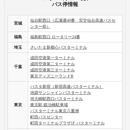
バス停情報
仙台駅西口（広瀬通40番 宮交仙台高速バスセ
宮城
ンター前）
福島
福島駅西口 ロータリー24番
埼玉
さいたま新都心バスターミナル
成田空港第一ターミナル
成田空港第二ターミナル
千葉
成田空港第三ターミナル
東京ディズニーランドR
バスタ新宿（新宿高速バスターミナル）
池袋サンシャインバスターミナル
JR大崎駅西口バスターミナル
東京
東京駅 鍛冶橋駐車場
バスターミナル東京八重洲
町田バスセンター
町田ターミナルプラザ1F バスターミナル