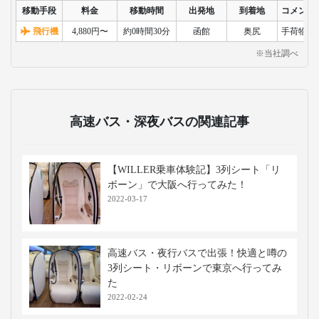
移動手段
料金
移動時間
出発地
到着地
コメント
飛行機
4,880円〜
約0時間30分
函館
奥尻
手荷物検
※当社調べ
高速バス・深夜バスの関連記事
【WILLER乗車体験記】3列シート「リ
ボーン」で大阪へ行ってみた！
2022-03-17
高速バス・夜行バスで出張！快適と噂の
3列シート・リボーンで東京へ行ってみ
た
2022-02-24