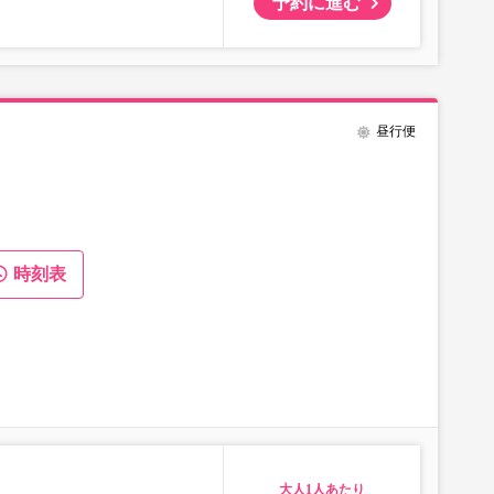
予約に進む
昼行便
時刻表
大人