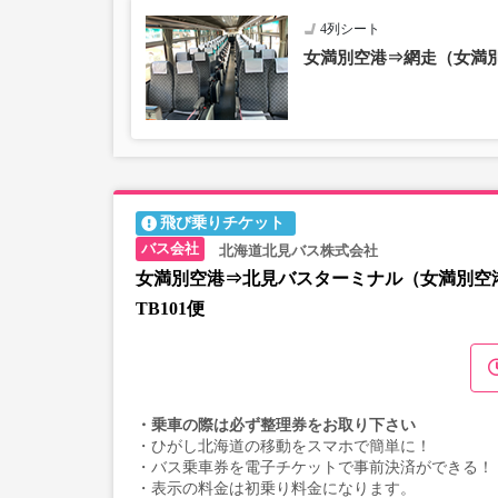
4列シート
女満別空港⇒網走（女満
飛び乗りチケット
北海道北見バス株式会社
女満別空港⇒北見バスターミナル（女満別空
TB101便
・乗車の際は必ず整理券をお取り下さい
・ひがし北海道の移動をスマホで簡単に！
・バス乗車券を電子チケットで事前決済ができる！
・表示の料金は初乗り料金になります。