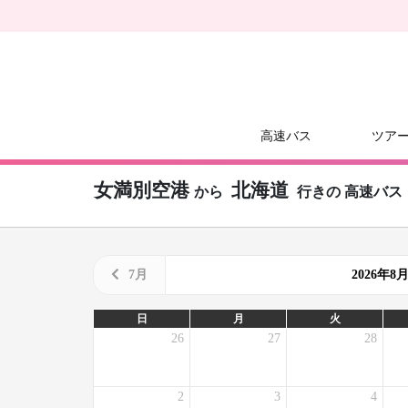
高速バス
ツア
女満別空港
北海道
から
行きの
高速バス
7月
2026年
日
月
火
26
27
28
2
3
4