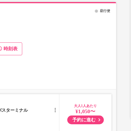
昼行便
時刻表
大人
バスターミナル
¥1,050〜
予約に進む