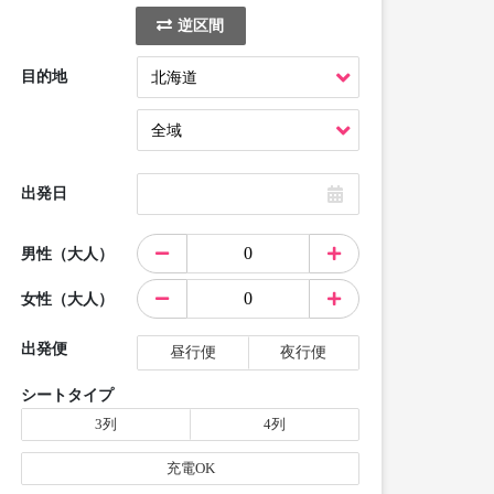
逆区間
目的地
出発日
男性（大人）
女性（大人）
出発便
昼行便
夜行便
シートタイプ
3列
4列
充電OK