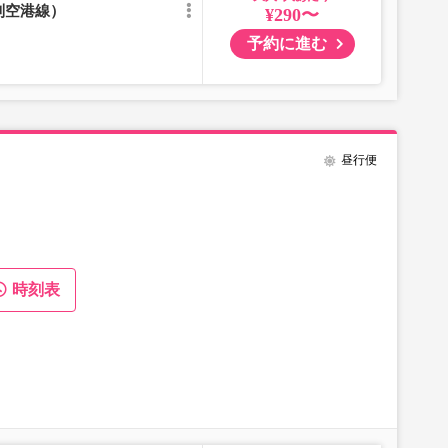
別空港線）
¥290〜
予約に進む
昼行便
時刻表