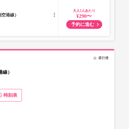
大人
別空港線）
¥290〜
予約に進む
昼行便
港線）
時刻表