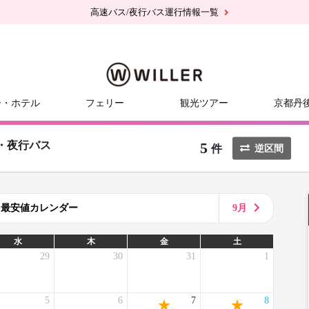
高速バス/夜行バス運行情報一覧
ー・ホテル
フェリー
観光ツアー
京都丹
5
・夜行バス
件
逆区間
8月最安値カレンダー
9月
水
木
金
土
29
30
31
1
5
6
7
8