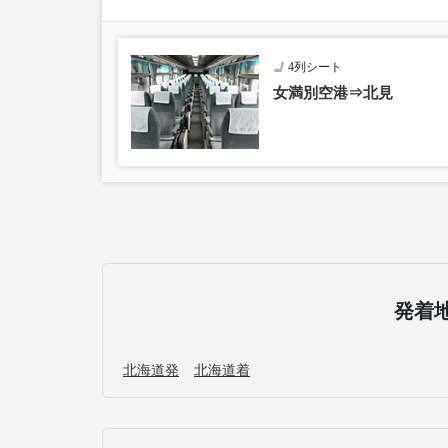
4列シート
女満別空港⇒北見
発着
北海道発
北海道着