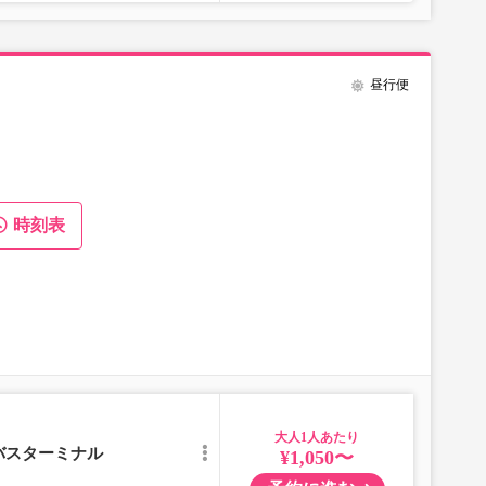
昼行便
時刻表
大人
バスターミナル
¥1,050〜