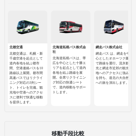
北都交通
北海道拓殖バス株式会
網走バス株式会社
社
北都交通は、札幌・新
網走バス は、網走を中
北海道拓殖バスは、帯
千歳空港を起点として
心としたオホーツク圏
広を中心とした十勝エ
道内各地を結ぶ都市
で路線を運行。流氷観
リアを起点として道内
間、空港連絡バスを10
光と網走市近郊の観光
各地を結ぶ路線を展
路線以上展開。都市間
地へのアクセスに強み
開。全席リクライニン
高速バスではリクライ
を持ち、道北の大自然
グ対応の快適シート
ニング対応の3列シー
への旅を演出します。
で、道内移動をサポー
ト、トイレを完備。観
トします。
光地や空港へのアクセ
スに便利で快適な移動
を提供します。
移動手段比較