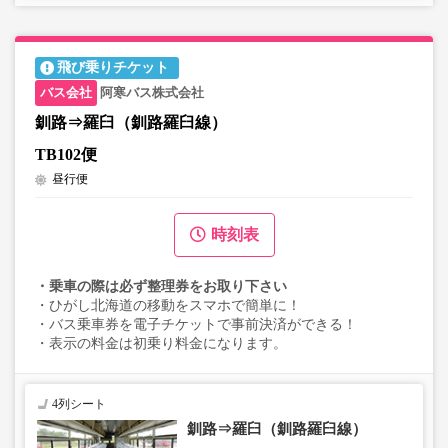
飛び乗りチケット
阿寒バス株式会社
釧路⇒羅臼（釧路羅臼線）
TB102便
昼行便
時刻表
・乗車の際は必ず整理券をお取り下さい
・ひがし北海道の移動をスマホで簡単に！
・バス乗車券を電子チケットで事前決済ができる！
・表示の料金は初乗り料金になります。
4列シート
釧路⇒羅臼（釧路羅臼線）