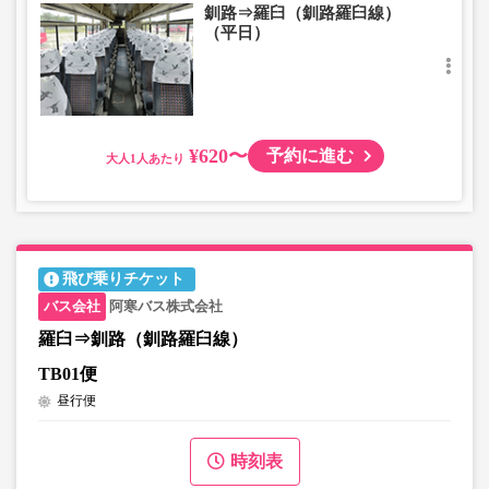
釧路⇒羅臼（釧路羅臼線）
（平日）
¥620〜
予約に進む
大人
飛び乗りチケット
阿寒バス株式会社
羅臼⇒釧路（釧路羅臼線）
TB01便
昼行便
時刻表