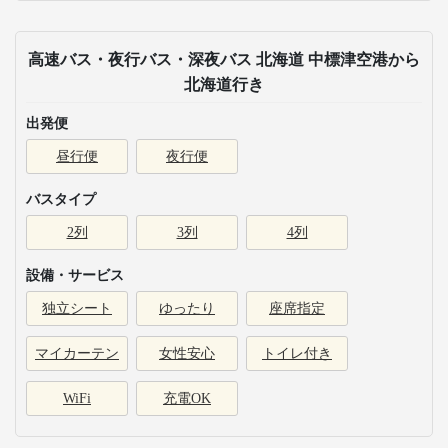
高速バス・夜行バス・深夜バス 北海道 中標津空港から
北海道行き
出発便
昼行便
夜行便
バスタイプ
2列
3列
4列
設備・サービス
独立シート
ゆったり
座席指定
マイカーテン
女性安心
トイレ付き
WiFi
充電OK