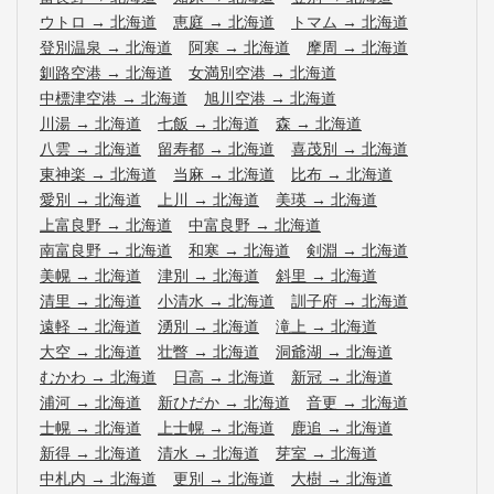
ウトロ
→
北海道
恵庭
→
北海道
トマム
→
北海道
登別温泉
→
北海道
阿寒
→
北海道
摩周
→
北海道
釧路空港
→
北海道
女満別空港
→
北海道
中標津空港
→
北海道
旭川空港
→
北海道
川湯
→
北海道
七飯
→
北海道
森
→
北海道
八雲
→
北海道
留寿都
→
北海道
喜茂別
→
北海道
東神楽
→
北海道
当麻
→
北海道
比布
→
北海道
愛別
→
北海道
上川
→
北海道
美瑛
→
北海道
上富良野
→
北海道
中富良野
→
北海道
南富良野
→
北海道
和寒
→
北海道
剣淵
→
北海道
美幌
→
北海道
津別
→
北海道
斜里
→
北海道
清里
→
北海道
小清水
→
北海道
訓子府
→
北海道
遠軽
→
北海道
湧別
→
北海道
滝上
→
北海道
大空
→
北海道
壮瞥
→
北海道
洞爺湖
→
北海道
むかわ
→
北海道
日高
→
北海道
新冠
→
北海道
浦河
→
北海道
新ひだか
→
北海道
音更
→
北海道
士幌
→
北海道
上士幌
→
北海道
鹿追
→
北海道
新得
→
北海道
清水
→
北海道
芽室
→
北海道
中札内
→
北海道
更別
→
北海道
大樹
→
北海道