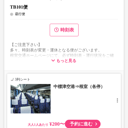
TB101便
昼行便
時刻表
【ご注意下さい】
多々、時刻表が変更・運休となる便がございます。
根室交通ホームページにて、必ず時刻表・運行状況をご確
もっと見る
認ください。
表示の料金は初乗り料金になります。
3列シート
中標津空港⇒根室（各停）
¥200〜
予約に進む
大人