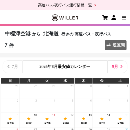
高速バス/夜行バス運行情報一覧
中標津空港
北海道
から
行きの
高速バス・夜行バス
7
件
逆区間
7月
2026年8月最安値カレンダー
9月
日
月
火
水
木
金
土
26
27
28
29
30
31
1
2
3
4
5
6
7
8
9
10
11
12
13
14
15
￥200
￥200
￥200
￥200
￥200
￥200
￥200
16
17
18
19
20
21
22