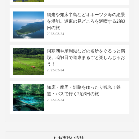
網走や知床半島などオホーツク海の絶景
を堪能。道東の見どころを満喫する2泊3
日の旅
2023-03-24
阿寒湖や摩周湖などの名所をぐるっと満
喫。3泊4日で道東まるごと楽しんじゃお
う！
2023-03-24
知床・摩周・釧路をゆったり観光！鉄
道・バスで行く2泊3日の旅
2023-03-24
お支払い方法