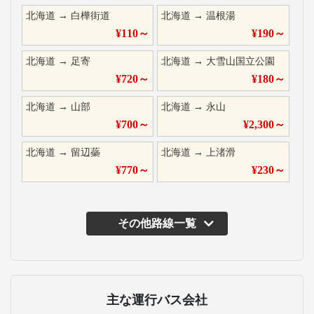
北海道
→
白樺街道
北海道
→
温根湯
¥
110
～
¥
190
～
北海道
→
足寄
北海道
→
大雪山国立公園
¥
720
～
¥
180
～
北海道
→
山部
北海道
→
永山
¥
700
～
¥
2,300
～
北海道
→
留辺蘂
北海道
→
上渚滑
¥
770
～
¥
230
～
その他路線一覧
主な運行バス会社