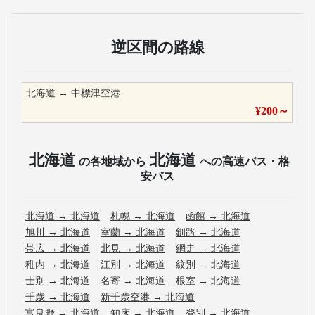
逆区間の路線
北海道
→
中標津空港
¥
200
～
北海道
北海道
の各地域から
への高速バス・格
安バス
北海道
→
北海道
札幌
→
北海道
函館
→
北海道
旭川
→
北海道
室蘭
→
北海道
釧路
→
北海道
帯広
→
北海道
北見
→
北海道
網走
→
北海道
稚内
→
北海道
江別
→
北海道
紋別
→
北海道
士別
→
北海道
名寄
→
北海道
根室
→
北海道
千歳
→
北海道
新千歳空港
→
北海道
富良野
→
北海道
知床
→
北海道
登別
→
北海道