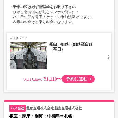
・乗車の際は必ず整理券をお取り下さい
・ひがし北海道の移動をスマホで簡単に！
・バス乗車券を電子チケットで事前決済ができる！
・表示の料金は初乗り料金になります。
4列シート
羅臼⇒釧路（釧路羅臼線
（平日）
¥1,110〜
予約に進む
大人
北都交通株式会社,根室交通株式会社
根室・厚床・別海・中標津⇒札幌