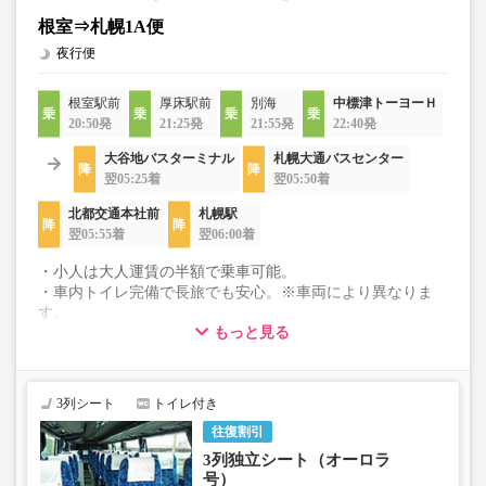
根室⇒札幌1A便
夜行便
根室駅前
厚床駅前
別海
中標津トーヨーＨ
20:50発
21:25発
21:55発
22:40発
大谷地バスターミナル
札幌大通バスセンター
翌05:25着
翌05:50着
北都交通本社前
札幌駅
翌05:55着
翌06:00着
・小人は大人運賃の半額で乗車可能。
・車内トイレ完備で長旅でも安心。※車両により異なりま
す。
もっと見る
・3列シートでゆったり快適なバス旅を。
・車内は常時換気し、清掃・除菌を徹底。
3列シート
トイレ付き
往復割引
3列独立シート（オーロラ
号）