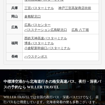
兵庫
三宮バスターミナル
神戸三宮高架商店街前
岡山
倉敷駅北口
広島バスセンター
広島
バスステーション広島駅北口
広島 八丁堀
西鉄天神高速バスターミナル
福岡
博多バスターミナル
小倉駅新幹線口バスターミナル
長崎
ハウステンボス
中標津空港から北海道行きの格安高速バス、夜行・深夜バ
スの予約なら WILLER TRAVEL
WILLER TRAVELでは全国の夜行バス・深夜バスだけでなく、昼
行バスもご用意しています。北海道発着の便も多数ございます。