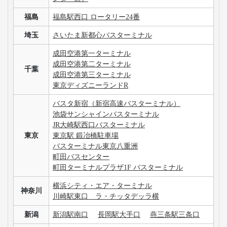
福島
福島駅西口 ロータリー24番
埼玉
さいたま新都心バスターミナル
成田空港第一ターミナル
成田空港第二ターミナル
千葉
成田空港第三ターミナル
東京ディズニーランドR
バスタ新宿（新宿高速バスターミナル）
池袋サンシャインバスターミナル
JR大崎駅西口バスターミナル
東京
東京駅 鍛冶橋駐車場
バスターミナル東京八重洲
町田バスセンター
町田ターミナルプラザ1F バスターミナル
横浜シティ・エア・ターミナル
神奈川
川崎駅東口 ラ・チッタデッラ横
新潟
新潟駅南口
長岡駅大手口
燕三条駅三条口