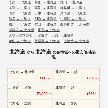
広尾
→
北海道
幕別
→
北海道
池田
→
北海道
本別
→
北海道
陸別
→
北海道
釧路町
→
北海道
厚岸
→
北海道
浜中
→
北海道
弟子屈
→
北海道
鶴居
→
北海道
別海
→
北海道
中標津
→
北海道
標津
→
北海道
羅臼
→
北海道
白樺街道
→
北海道
温根湯
→
北海道
足寄
→
北海道
大雪山国立公園
→
北海道
山部
→
北海道
永山
→
北海道
留辺蘂
→
北海道
上渚滑
→
北海道
北海道
北海道
から
の各地域への最安値/格安一
覧
北海道
→
北海道
北海道
→
札幌
¥
110
～
¥
200
～
北海道
→
函館
北海道
→
旭川
¥
3,900
～
¥
580
～
北海道
→
室蘭
北海道
→
釧路