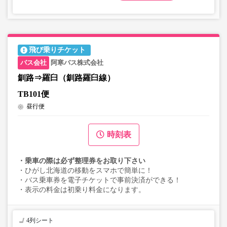
飛び乗りチケット
阿寒バス株式会社
釧路⇒羅臼（釧路羅臼線）
TB101便
昼行便
時刻表
・乗車の際は必ず整理券をお取り下さい
・ひがし北海道の移動をスマホで簡単に！
・バス乗車券を電子チケットで事前決済ができる！
・表示の料金は初乗り料金になります。
4列シート