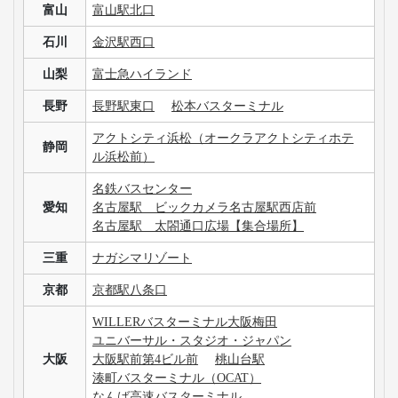
富山
富山駅北口
石川
金沢駅西口
山梨
富士急ハイランド
長野
長野駅東口
松本バスターミナル
アクトシティ浜松（オークラアクトシティホテ
静岡
ル浜松前）
名鉄バスセンター
愛知
名古屋駅 ビックカメラ名古屋駅西店前
名古屋駅 太閤通口広場【集合場所】
三重
ナガシマリゾート
京都
京都駅八条口
WILLERバスターミナル大阪梅田
ユニバーサル・スタジオ・ジャパン
大阪
大阪駅前第4ビル前
桃山台駅
湊町バスターミナル（OCAT）
なんば高速バスターミナル