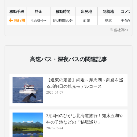
移動手段
料金
移動時間
出発地
到着地
コメント
飛行機
4,880円〜
約0時間30分
函館
奥尻
手荷物検
※当社調べ
高速バス・深夜バスの関連記事
【道東の定番】網走～摩周湖～釧路を巡
る3泊4日の観光モデルコース
2023-04-07
3泊4日のひがし北海道旅行！知床五湖や
神の子池などの「秘境巡り」
2023-03-24