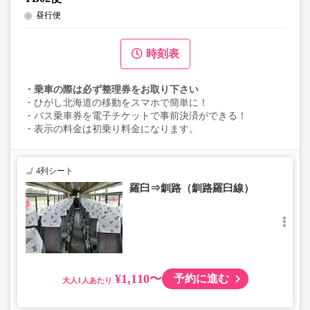
昼行便
時刻表
・乗車の際は必ず整理券をお取り下さい
・ひがし北海道の移動をスマホで簡単に！
・バス乗車券を電子チケットで事前決済ができる！
・表示の料金は初乗り料金になります。
4列シート
羅臼⇒釧路（釧路羅臼線）
¥1,110〜
予約に進む
大人