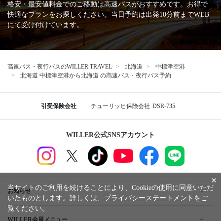
格安・最安値料金でのご移動は高速バスがおすすめです。お得で
快適なプランをお探しください。当日予約は出発10分前までWEB
にて受け付けています。
高速バス・夜行バスのWILLER TRAVEL
北海道
中標津空港
北海道 中標津空港から北海道 の高速バス・夜行バス予約
引受保険会社
チューリッヒ保険会社
DSR-735
WILLER公式SNSアカウント
×
当サイトのご利用を続けることにより、Cookieの使用に同意いただ
お知らせ
いたものとします。詳しくは、
プライバシーステートメント
をご
覧ください。
WILLER会員メニュー