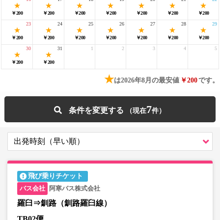
￥200
￥200
￥200
￥200
￥200
￥200
￥200
23
24
25
26
27
28
29
￥200
￥200
￥200
￥200
￥200
￥200
￥200
30
31
1
2
3
4
5
￥200
￥200
★
は2026年8月の最安値
￥200
です。
7
条件を変更する
飛び乗りチケット
阿寒バス株式会社
羅臼⇒釧路（釧路羅臼線）
TB02便