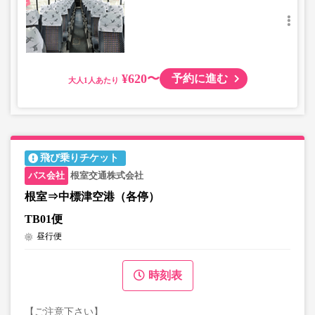
¥620〜
予約に進む
大人
飛び乗りチケット
根室交通株式会社
根室⇒中標津空港（各停）
TB01便
昼行便
時刻表
【ご注意下さい】