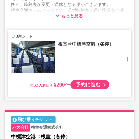
多々、時刻表が変更・運休となる便がございます。
根室交通ホームページにて、必ず時刻表・運行状況をご確
もっと見る
認ください。
表示の料金は初乗り料金になります。
3列シート
根室⇒中標津空港（各停）
¥200〜
予約に進む
大人
飛び乗りチケット
根室交通株式会社
中標津空港⇒根室（各停）