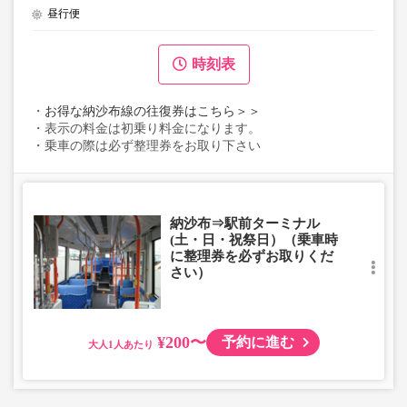
昼行便
時刻表
・
お得な納沙布線の往復券はこちら＞＞
・表示の料金は初乗り料金になります。
・乗車の際は必ず整理券をお取り下さい
納沙布⇒駅前ターミナル
(土・日・祝祭日）（乗車時
に整理券を必ずお取りくだ
さい）
¥200〜
予約に進む
大人