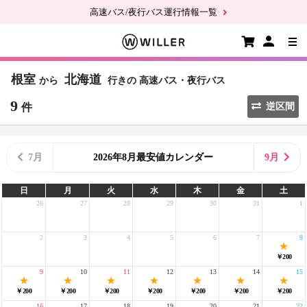
高速バス/夜行バス運行情報一覧
根室
北海道
から
行きの
高速バス・夜行バス
9
件
逆区間
7月
2026年8月最安値カレンダー
9月
日
月
火
水
木
金
土
26
27
28
29
30
31
1
2
3
4
5
6
7
8
￥200
9
10
11
12
13
14
15
￥200
￥200
￥200
￥200
￥200
￥200
￥200
16
17
18
19
20
21
22