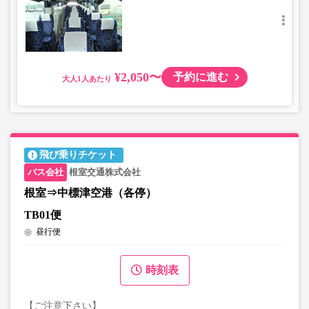
¥2,050〜
予約に進む
大人
飛び乗りチケット
根室交通株式会社
根室⇒中標津空港（各停）
TB01便
昼行便
時刻表
【ご注意下さい】