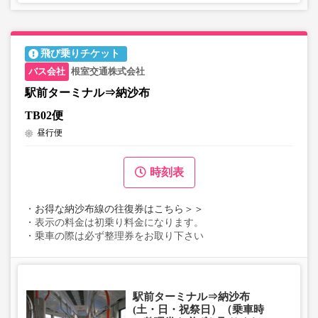
飛び乗りチケット
根室交通株式会社
駅前ターミナル⇒納沙布
TB02便
昼行便
時刻表
・
お得な納沙布線の往復券はこちら＞＞
・表示の料金は初乗り料金になります。
・乗車の際は必ず整理券をお取り下さい
駅前ターミナル⇒納沙布
(土・日・祝祭日）（乗車時