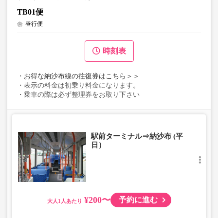
TB01便
昼行便
時刻表
・
お得な納沙布線の往復券はこちら＞＞
・表示の料金は初乗り料金になります。
・乗車の際は必ず整理券をお取り下さい
駅前ターミナル⇒納沙布 (平
日）
¥200〜
予約に進む
大人