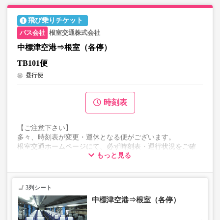
飛び乗りチケット
根室交通株式会社
中標津空港⇒根室（各停）
TB101便
昼行便
時刻表
【ご注意下さい】
多々、時刻表が変更・運休となる便がございます。
根室交通ホームページにて、必ず時刻表・運行状況をご確
もっと見る
認ください。
表示の料金は初乗り料金になります。
3列シート
中標津空港⇒根室（各停）