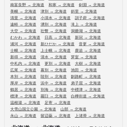
南富良野
→
北海道
和寒
→
北海道
剣淵
→
北海道
美幌
→
北海道
津別
→
北海道
斜里
→
北海道
清里
→
北海道
小清水
→
北海道
訓子府
→
北海道
遠軽
→
北海道
湧別
→
北海道
滝上
→
北海道
大空
→
北海道
壮瞥
→
北海道
洞爺湖
→
北海道
むかわ
→
北海道
日高
→
北海道
新冠
→
北海道
浦河
→
北海道
新ひだか
→
北海道
音更
→
北海道
士幌
→
北海道
上士幌
→
北海道
鹿追
→
北海道
新得
→
北海道
清水
→
北海道
芽室
→
北海道
中札内
→
北海道
更別
→
北海道
大樹
→
北海道
広尾
→
北海道
幕別
→
北海道
池田
→
北海道
本別
→
北海道
陸別
→
北海道
釧路町
→
北海道
厚岸
→
北海道
浜中
→
北海道
弟子屈
→
北海道
鶴居
→
北海道
別海
→
北海道
中標津
→
北海道
標津
→
北海道
羅臼
→
北海道
白樺街道
→
北海道
温根湯
→
北海道
足寄
→
北海道
大雪山国立公園
→
北海道
山部
→
北海道
永山
→
北海道
留辺蘂
→
北海道
上渚滑
→
北海道