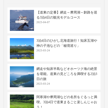
【道東の定番】網走～摩周湖～釧路を巡
る3泊4日の観光モデルコース
2023-04-07
3泊4日のひがし北海道旅行！知床五湖や
神の子池などの「秘境巡り」
2023-03-24
網走や知床半島などオホーツク海の絶景
を堪能。道東の見どころを満喫する2泊3
日の旅
2023-03-24
阿寒湖や摩周湖などの名所をぐるっと満
喫。3泊4日で道東まるごと楽しんじゃお
う！