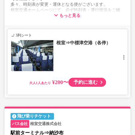
多々、時刻表が変更・運休となる便がございます。
根室交通ホームページにて、必ず時刻表・運行状況をご確
もっと見る
認ください。
表示の料金は初乗り料金になります。
3列シート
根室⇒中標津空港（各停）
¥200〜
予約に進む
大人
飛び乗りチケット
根室交通株式会社
駅前ターミナル⇒納沙布