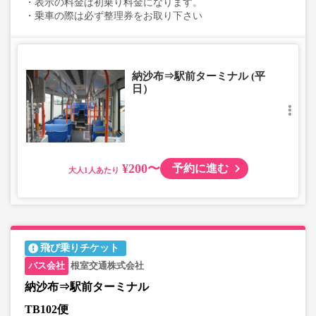
・表示の料金は初乗り料金になります。
・乗車の際は必ず整理券をお取り下さい
納沙布⇒駅前ターミナル (平
日）
¥200〜
予約に進む
大人
飛び乗りチケット
根室交通株式会社
納沙布⇒駅前ターミナル
TB102便