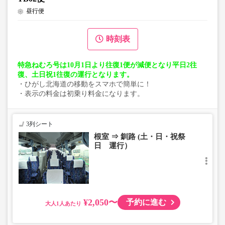
昼行便
時刻表
特急ねむろ号は10月1日より往復1便が減便となり平日2往
復、土日祝1往復の運行となります。
・ひがし北海道の移動をスマホで簡単に！
・表示の料金は初乗り料金になります。
3列シート
根室 ⇒ 釧路 (土・日・祝祭
日 運行）
¥2,050〜
予約に進む
大人