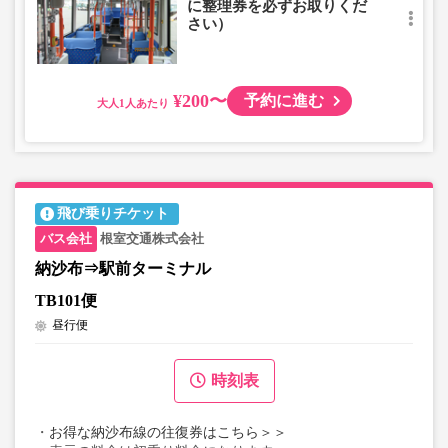
に整理券を必ずお取りくだ
さい）
¥200〜
予約に進む
大人
飛び乗りチケット
根室交通株式会社
納沙布⇒駅前ターミナル
TB101便
昼行便
時刻表
・
お得な納沙布線の往復券はこちら＞＞