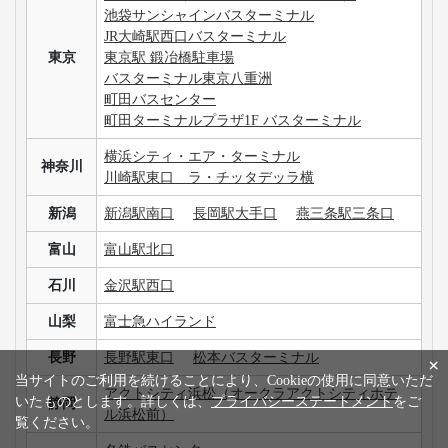
池袋サンシャインバスターミナル
JR大崎駅西口バスターミナル
東京
東京駅 鍛冶橋駐車場
バスターミナル東京八重洲
町田バスセンター
町田ターミナルプラザ1F バスターミナル
横浜シティ・エア・ターミナル
神奈川
川崎駅東口 ラ・チッタデッラ横
新潟
新潟駅南口
長岡駅大手口
燕三条駅三条口
富山
富山駅北口
石川
金沢駅西口
山梨
富士急ハイランド
長野
長野駅東口
松本バスターミナル
×
当サイトのご利用を続けることにより、Cookieの使用に同意いただ
アクトシティ浜松（オークラアクトシティホテ
いたものとします。詳しくは、
プライバシーステートメント
をご
静岡
ル浜松前）
覧ください。