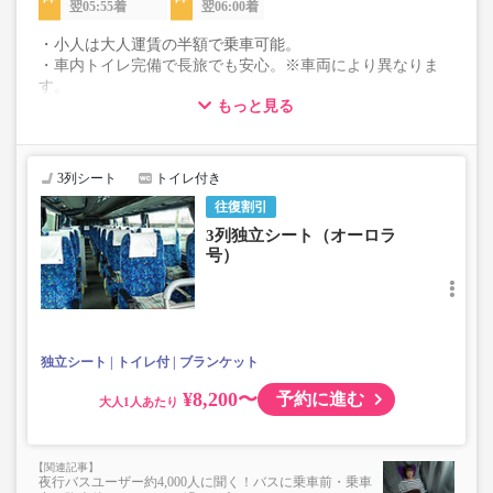
翌05:55着
翌06:00着
・小人は大人運賃の半額で乗車可能。
・車内トイレ完備で長旅でも安心。※車両により異なりま
す。
もっと見る
・3列シートでゆったり快適なバス旅を。
・車内は常時換気し、清掃・除菌を徹底。
3列シート
トイレ付き
往復割引
3列独立シート（オーロラ
号）
独立シート
トイレ付
ブランケット
¥8,200〜
予約に進む
大人
夜行バスユーザー約4,000人に聞く！バスに乗車前・乗車