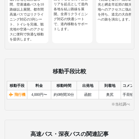
リアを起点として道内
間、空港連絡バスを10
光と網走市近郊の観光
各地を結ぶ路線を展
路線以上展開。都市間
地へのアクセスに強み
開。全席リクライニン
高速バスではリクライ
を持ち、道北の大自然
グ対応の快適シート
ニング対応の3列シー
への旅を演出します。
で、道内移動をサポー
ト、トイレを完備。観
トします。
光地や空港へのアクセ
スに便利で快適な移動
を提供します。
移動手段比較
移動手段
料金
移動時間
出発地
到着地
コメント
飛行機
4,880円〜
約0時間30分
函館
奥尻
手荷物検
※当社調べ
高速バス・深夜バスの関連記事