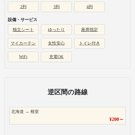
2列
3列
4列
設備・サービス
独立シート
ゆったり
座席指定
マイカーテン
女性安心
トイレ付き
WiFi
充電OK
逆区間の路線
北海道
→
根室
¥
200
～