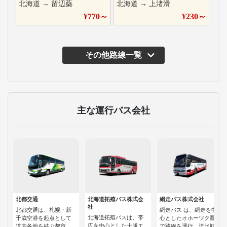
北海道
→
留辺蘂
北海道
→
上渚滑
¥
770
～
¥
230
～
その他路線一覧
主な運行バス会社
北都交通
北海道拓殖バス株式会
網走バス株式会社
社
北都交通は、札幌・新
網走バス は、網走を中
北海道拓殖バスは、帯
千歳空港を起点として
心としたオホーツク圏
広を中心とした十勝エ
道内各地を結ぶ都市
で路線を運行。流氷観