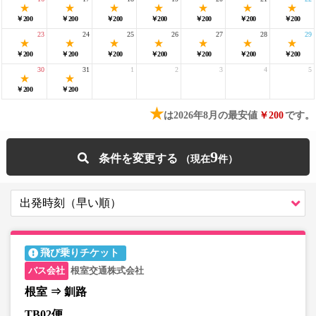
￥200
￥200
￥200
￥200
￥200
￥200
￥200
23
24
25
26
27
28
29
￥200
￥200
￥200
￥200
￥200
￥200
￥200
30
31
1
2
3
4
5
￥200
￥200
★
は2026年8月の最安値
￥200
です。
9
条件を変更する
飛び乗りチケット
根室交通株式会社
根室 ⇒ 釧路
TB02便