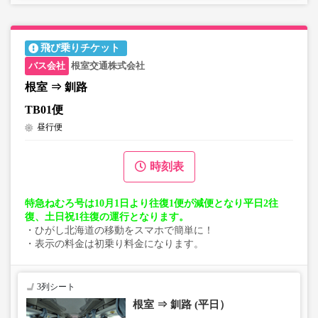
飛び乗りチケット
根室交通株式会社
根室 ⇒ 釧路
TB01便
昼行便
時刻表
特急ねむろ号は10月1日より往復1便が減便となり平日2往
復、土日祝1往復の運行となります。
・ひがし北海道の移動をスマホで簡単に！
・表示の料金は初乗り料金になります。
3列シート
根室 ⇒ 釧路 (平日）