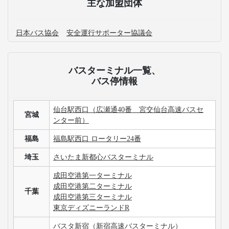
主な加盟団体
日本バス協会
安全運行サポーター協議会
バスターミナル一覧、
バス停情報
仙台駅西口（広瀬通40番 宮交仙台高速バスセ
宮城
ンター前）
福島
福島駅西口 ロータリー24番
埼玉
さいたま新都心バスターミナル
成田空港第一ターミナル
成田空港第二ターミナル
千葉
成田空港第三ターミナル
東京ディズニーランドR
バスタ新宿（新宿高速バスターミナル）