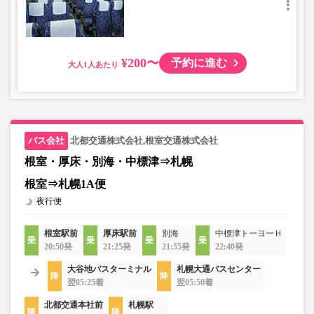
¥200〜
予約に進む
大人
北都交通株式会社,根室交通株式会社
根室・厚床・別海・中標津⇒札幌
根室⇒札幌1A便
夜行便
根室駅前
厚床駅前
別海
中標津トーヨーＨ
20:50発
21:25発
21:55発
22:40発
大谷地バスターミナル
札幌大通バスセンター
翌05:25着
翌05:50着
北都交通本社前
札幌駅