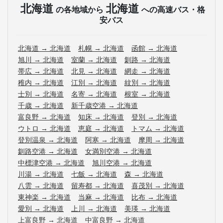
北海道
北海道
の各地域から
への高速バス・格
安バス
北海道
→
北海道
札幌
→
北海道
函館
→
北海道
旭川
→
北海道
室蘭
→
北海道
釧路
→
北海道
帯広
→
北海道
北見
→
北海道
網走
→
北海道
稚内
→
北海道
江別
→
北海道
紋別
→
北海道
士別
→
北海道
名寄
→
北海道
根室
→
北海道
千歳
→
北海道
新千歳空港
→
北海道
富良野
→
北海道
知床
→
北海道
登別
→
北海道
ウトロ
→
北海道
恵庭
→
北海道
トマム
→
北海道
登別温泉
→
北海道
阿寒
→
北海道
摩周
→
北海道
釧路空港
→
北海道
女満別空港
→
北海道
中標津空港
→
北海道
旭川空港
→
北海道
川湯
→
北海道
七飯
→
北海道
森
→
北海道
八雲
→
北海道
留寿都
→
北海道
喜茂別
→
北海道
東神楽
→
北海道
当麻
→
北海道
比布
→
北海道
愛別
→
北海道
上川
→
北海道
美瑛
→
北海道
上富良野
→
北海道
中富良野
→
北海道