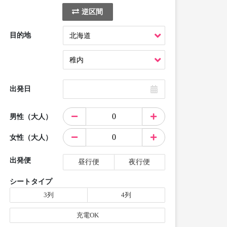
逆区間
目的地
出発日
男性（大人）
女性（大人）
出発便
昼行便
夜行便
シートタイプ
3列
4列
充電OK