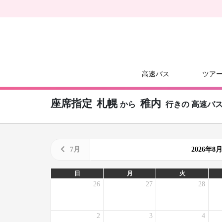
高速バス
ツア
座席指定
札幌
稚内
から
行きの
高速バ
7月
2026年
日
月
火
26
27
28
2
3
4