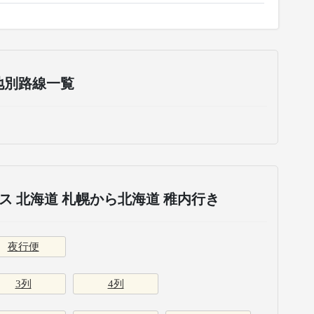
地別路線一覧
 北海道 札幌から北海道 稚内行き
夜行便
3列
4列