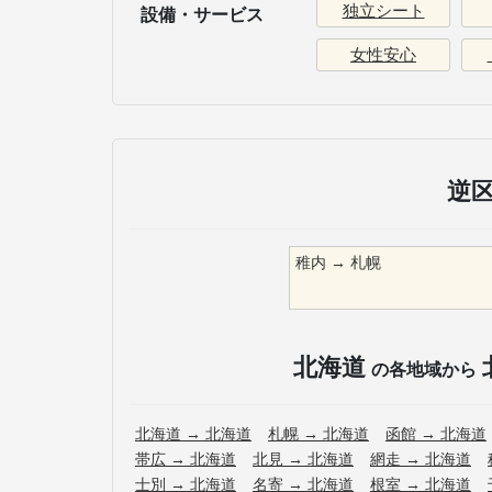
独立シート
設備・サービス
女性安心
逆
稚内
→
札幌
北海道
の各地域から
北海道
→
北海道
札幌
→
北海道
函館
→
北海道
帯広
→
北海道
北見
→
北海道
網走
→
北海道
士別
→
北海道
名寄
→
北海道
根室
→
北海道