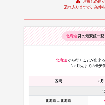
お探しの便が
恐れ入りますが、条件
北海道
発の最安値
一覧
北海道
から
行くことが出来る
3ヶ月先までの最安
区間
8月
北海道→北海道