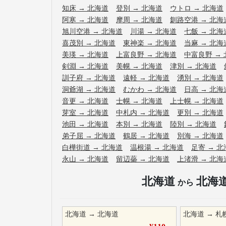
知床
→
北海道
登別
→
北海道
ウトロ
→
北海道
阿寒
→
北海道
摩周
→
北海道
釧路空港
→
北海
旭川空港
→
北海道
川湯
→
北海道
七飯
→
北海
喜茂別
→
北海道
東神楽
→
北海道
当麻
→
北海
美瑛
→
北海道
上富良野
→
北海道
中富良野
→
剣淵
→
北海道
美幌
→
北海道
津別
→
北海道
訓子府
→
北海道
遠軽
→
北海道
湧別
→
北海道
洞爺湖
→
北海道
むかわ
→
北海道
日高
→
北海
音更
→
北海道
士幌
→
北海道
上士幌
→
北海道
芽室
→
北海道
中札内
→
北海道
更別
→
北海道
池田
→
北海道
本別
→
北海道
陸別
→
北海道
弟子屈
→
北海道
鶴居
→
北海道
別海
→
北海道
白樺街道
→
北海道
温根湯
→
北海道
足寄
→
北
永山
→
北海道
留辺蘂
→
北海道
上渚滑
→
北海
北海道
北海
から
北海道
→
北海道
北海道
→
札