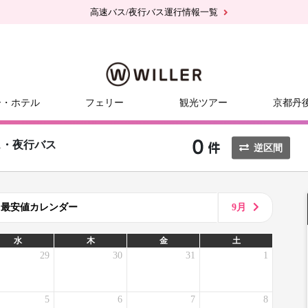
高速バス/夜行バス運行情報一覧
ー・ホテル
フェリー
観光ツアー
京都丹
ス・夜行バス
逆区間
8月最安値カレンダー
9月
水
木
金
土
29
30
31
1
5
6
7
8