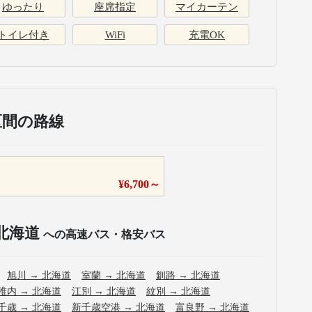
ゆったり
座席指定
マイカーテン
トイレ付き
WiFi
充電OK
区間の路線
¥
6,700
～
北海道
への高速バス・格安バス
旭川
→
北海道
室蘭
→
北海道
釧路
→
北海道
稚内
→
北海道
江別
→
北海道
紋別
→
北海道
千歳
→
北海道
新千歳空港
→
北海道
富良野
→
北海道