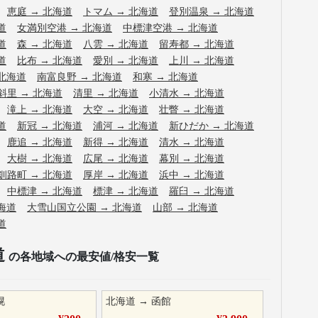
恵庭
→
北海道
トマム
→
北海道
登別温泉
→
北海道
道
女満別空港
→
北海道
中標津空港
→
北海道
道
森
→
北海道
八雲
→
北海道
留寿都
→
北海道
道
比布
→
北海道
愛別
→
北海道
上川
→
北海道
北海道
南富良野
→
北海道
和寒
→
北海道
斜里
→
北海道
清里
→
北海道
小清水
→
北海道
滝上
→
北海道
大空
→
北海道
壮瞥
→
北海道
道
新冠
→
北海道
浦河
→
北海道
新ひだか
→
北海道
鹿追
→
北海道
新得
→
北海道
清水
→
北海道
大樹
→
北海道
広尾
→
北海道
幕別
→
北海道
釧路町
→
北海道
厚岸
→
北海道
浜中
→
北海道
中標津
→
北海道
標津
→
北海道
羅臼
→
北海道
海道
大雪山国立公園
→
北海道
山部
→
北海道
道
道
の各地域への最安値/格安一覧
幌
北海道
→
函館